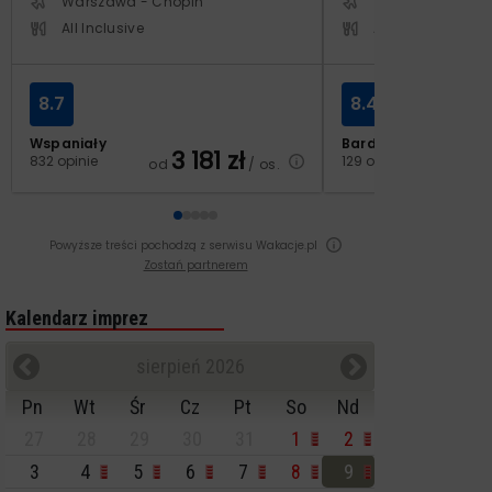
Warszawa - Chopin
Warszawa - Cho
All Inclusive
All Inclusive
8.7
8.4
Wspaniały
Bardzo dobry
3 181
zł
2
832 opinie
129 opinii
od
/ os.
od
Powyższe treści pochodzą z serwisu Wakacje.pl
Zostań partnerem
Kalendarz imprez
sierpień 2026
Pn
Wt
Śr
Cz
Pt
So
Nd
27
28
29
30
31
1
2
3
4
5
6
7
8
9