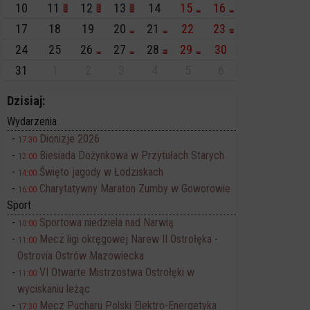
10
11
12
13
14
15
16
17
18
19
20
21
22
23
24
25
26
27
28
29
30
31
1
2
3
4
5
6
Dzisiaj:
Wydarzenia
Dionizje 2026
17:30
Biesiada Dożynkowa w Przytułach Starych
12:00
Święto jagody w Łodziskach
14:00
Charytatywny Maraton Zumby w Goworowie
16:00
Sport
Sportowa niedziela nad Narwią
10:00
Mecz ligi okręgowej Narew II Ostrołęka -
11:00
Ostrovia Ostrów Mazowiecka
VI Otwarte Mistrzostwa Ostrołęki w
11:00
wyciskaniu leżąc
Mecz Pucharu Polski Elektro-Energetyka
17:30