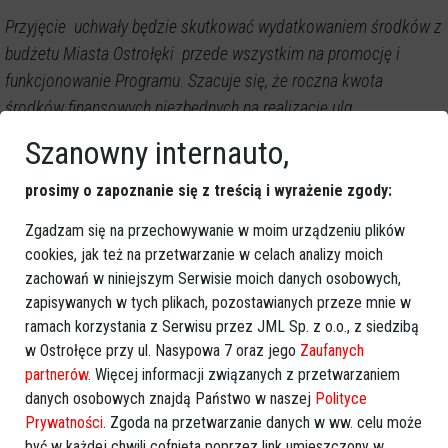
Przyjęcie uchwały będzie skutkować wydatkowaniem środków z
budżetu Miasta Ostrołęki przede wszystkim na promocję i
funkcjonowanie Programu. Szacuje się, że roczna kwota
środków finansowych niezbędnych na realizację ulg
wynikających z Ostrołęckiej Karty Młodzieży wyniesie około
Szanowny internauto,
50.000,00 zł. W pierwszym roku planuje się zakup 9 tys. kart oraz
drukarki do ich personalizacji oraz na dystrybuowanie kart oraz
prosimy o zapoznanie się z treścią i wyrażenie zgody:
przeprowadzenie działań promocyjnych i organizacyjnych
Zgadzam się na przechowywanie w moim urządzeniu plików
związanych z funkcjonowaniem Programu, co skutkować będzie
cookies, jak też na przetwarzanie w celach analizy moich
wydatkami 10.000,00 zł. Zakłada się również, iż potencjalne
zachowań w niniejszym Serwisie moich danych osobowych,
zmniejszenie dochodów jednostek organizacyjnych Miasta w
zapisywanych w tych plikach, pozostawianych przeze mnie w
związku z przyjętymi w Programie zniżkami, zostanie
ramach korzystania z Serwisu przez JML Sp. z o.o., z siedzibą
skompensowane wpływami ze zwiększonej frekwencji
w Ostrołęce przy ul. Nasypowa 7 oraz jego
Zaufanych
partnerów
. Więcej informacji związanych z przetwarzaniem
młodzieży.
danych osobowych znajdą Państwo w naszej
Polityce
Prywatności
. Zgoda na przetwarzanie danych w ww. celu może
Decyzję w tej sprawie radni podejmą podczas najbliższej
być w każdej chwili cofnięta poprzez link umieszczony w