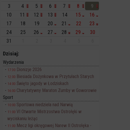
3
4
5
6
7
8
9
10
11
12
13
14
15
16
17
18
19
20
21
22
23
24
25
26
27
28
29
30
31
1
2
3
4
5
6
Dzisiaj:
Wydarzenia
Dionizje 2026
17:30
Biesiada Dożynkowa w Przytułach Starych
12:00
Święto jagody w Łodziskach
14:00
Charytatywny Maraton Zumby w Goworowie
16:00
Sport
Sportowa niedziela nad Narwią
10:00
VI Otwarte Mistrzostwa Ostrołęki w
11:00
wyciskaniu leżąc
Mecz ligi okręgowej Narew II Ostrołęka -
11:00