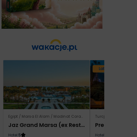
Lato 2026
Egipt / Marsa El Alam / Madinat Coraya
Turcja / Riwiera Tur
Jaz Grand Marsa (ex Resta Grand Resort)
Prestige Alan
Hotel:
5
Hotel:
5