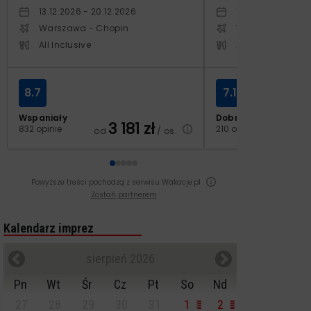
13.12.2026 - 20.12.2026
14.10.2026 - 21.1
Warszawa - Chopin
Warszawa - Cho
All Inclusive
All Inclusive
8.7
7.1
Wspaniały
Dobry
3 181
zł
2
832 opinie
210 opinii
od
/ os.
od
Powyższe treści pochodzą z serwisu Wakacje.pl
Zostań partnerem
Kalendarz imprez
sierpień 2026
Pn
Wt
Śr
Cz
Pt
So
Nd
27
28
29
30
31
1
2