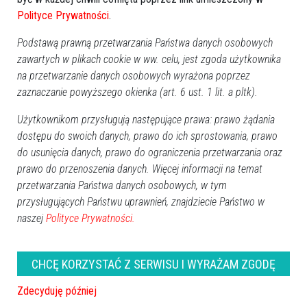
sesji - 30 stycznia.
Polityce Prywatności
.
Podstawą prawną przetwarzania Państwa danych osobowych
GOOGLE NEWS
zawartych w plikach cookie w ww. celu, jest zgoda użytkownika
na przetwarzanie danych osobowych wyrażona poprzez
Obserwuj nas i otrzymuj nowe wiadomości
zaznaczanie powyższego okienka (art. 6 ust. 1 lit. a pltk).
Dodaj eOstroleka do obserwowanych źródeł w Google News.
Użytkownikom przysługują następujące prawa: prawo żądania
Obserwuj w Google News
dostępu do swoich danych, prawo do ich sprostowania, prawo
do usunięcia danych, prawo do ograniczenia przetwarzania oraz
prawo do przenoszenia danych. Więcej informacji na temat
REKLAMA
przetwarzania Państwa danych osobowych, w tym
przysługujących Państwu uprawnień, znajdziecie Państwo w
naszej
Polityce Prywatności.
CHCĘ KORZYSTAĆ Z SERWISU I WYRAŻAM ZGODĘ
Więcej o
:
Ostrołęcka karta młodzieży
,
Ostrołęka
Zdecyduję później