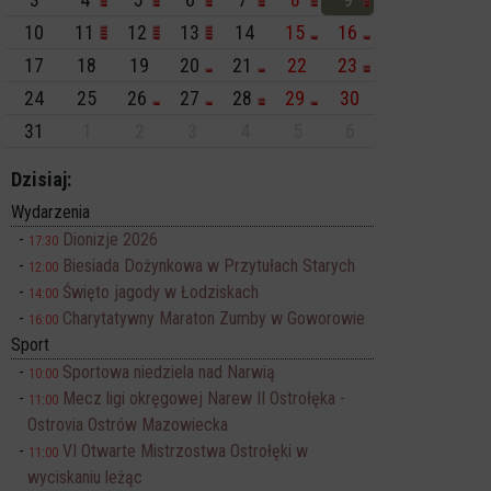
10
11
12
13
14
15
16
17
18
19
20
21
22
23
24
25
26
27
28
29
30
31
1
2
3
4
5
6
Dzisiaj:
Wydarzenia
Dionizje 2026
17:30
Biesiada Dożynkowa w Przytułach Starych
12:00
Święto jagody w Łodziskach
14:00
Charytatywny Maraton Zumby w Goworowie
16:00
Sport
Sportowa niedziela nad Narwią
10:00
Mecz ligi okręgowej Narew II Ostrołęka -
11:00
Ostrovia Ostrów Mazowiecka
VI Otwarte Mistrzostwa Ostrołęki w
11:00
wyciskaniu leżąc