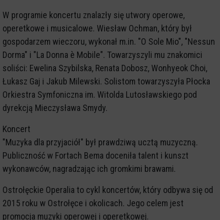
W programie koncertu znalazły się utwory operowe,
operetkowe i musicalowe. Wiesław Ochman, który był
gospodarzem wieczoru, wykonał m.in. "O Sole Mio", "Nessun
Dorma" i "La Donna è Mobile". Towarzyszyli mu znakomici
soliści: Ewelina Szybilska, Renata Dobosz, Wonhyeok Choi,
Łukasz Gaj i Jakub Milewski. Solistom towarzyszyła Płocka
Orkiestra Symfoniczna im. Witolda Lutosławskiego pod
dyrekcją Mieczysława Smydy.
Koncert
"Muzyka dla przyjaciół" był prawdziwą ucztą muzyczną.
Publiczność w Fortach Bema doceniła talent i kunszt
wykonawców, nagradzając ich gromkimi brawami.
Ostrołęckie Operalia to cykl koncertów, który odbywa się od
2015 roku w Ostrołęce i okolicach. Jego celem jest
promocja muzyki operowej i operetkowej.