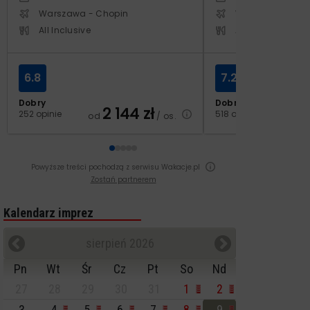
Warszawa - Chopin
Warszawa - Cho
All Inclusive
All Inclusive
6.8
7.2
Dobry
Dobry
2 144
zł
2
252 opinie
518 opinii
od
/ os.
od
Powyższe treści pochodzą z serwisu Wakacje.pl
Zostań partnerem
Kalendarz imprez
sierpień 2026
Pn
Wt
Śr
Cz
Pt
So
Nd
27
28
29
30
31
1
2
3
4
5
6
7
8
9