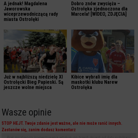
A jednak! Magdalena
Dobro znów zwycięża –
Jaworowska
Ostrołęka zjednoczona dla
wiceprzewodniczącą rady
Marcela! [WIDEO, ZDJĘCIA]
miasta Ostrołęki
Już w najbliższą niedzielę XI
Kibice wybrali imię dla
Ostrołęcki Bieg Papieski. Są
maskotki klubu Narew
jeszcze wolne miejsca
Ostrołęka
Wasze opinie
STOP HEJT. Twoje zdanie jest ważne, ale nie może ranić innych.
Zastanów się, zanim dodasz komentarz
Brak możliwości komentowania artykułu po trzech dniach od daty publikacji.