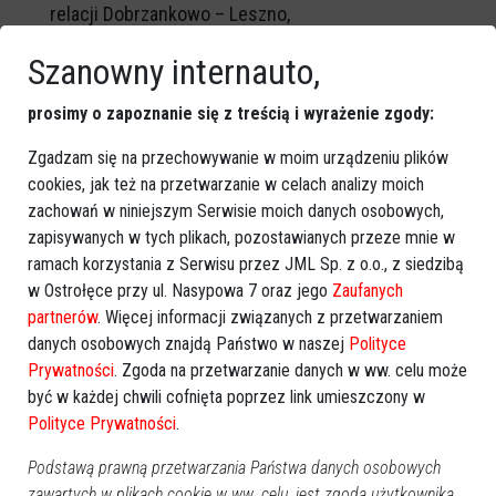
relacji Dobrzankowo – Leszno,
Gmina wiejska Lipowiec Kościelny
– umowa na kwotę
Szanowny internauto,
ponad 1 mln zł na trzeci etap przebudowy drogi
gminnej nr 230206W Krępa – Kęczewo – Józefowo w
prosimy o zapoznanie się z treścią i wyrażenie zgody:
gminie Lipowiec Kościelny,
Zgadzam się na przechowywanie w moim urządzeniu plików
Gmina wiejska Szreńsk
– umowa na kwotę ponad 1
cookies, jak też na przetwarzanie w celach analizy moich
mln zł na przebudowę dróg gminnych w miejscowości
zachowań w niniejszym Serwisie moich danych osobowych,
Kunki.
zapisywanych w tych plikach, pozostawianych przeze mnie w
ramach korzystania z Serwisu przez JML Sp. z o.o., z siedzibą
w Ostrołęce przy ul. Nasypowa 7 oraz jego
Zaufanych
partnerów
. Więcej informacji związanych z przetwarzaniem
GOOGLE NEWS
danych osobowych znajdą Państwo w naszej
Polityce
Obserwuj nas i otrzymuj nowe wiadomości
Prywatności
. Zgoda na przetwarzanie danych w ww. celu może
Dodaj eOstroleka do obserwowanych źródeł w Google News.
być w każdej chwili cofnięta poprzez link umieszczony w
Polityce Prywatności
.
Obserwuj w Google News
Podstawą prawną przetwarzania Państwa danych osobowych
zawartych w plikach cookie w ww. celu, jest zgoda użytkownika