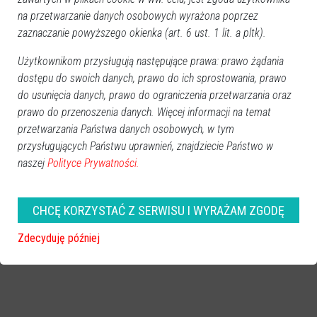
REKLAMA
na przetwarzanie danych osobowych wyrażona poprzez
zaznaczanie powyższego okienka (art. 6 ust. 1 lit. a pltk).
Użytkownikom przysługują następujące prawa: prawo żądania
dostępu do swoich danych, prawo do ich sprostowania, prawo
do usunięcia danych, prawo do ograniczenia przetwarzania oraz
prawo do przenoszenia danych. Więcej informacji na temat
Więcej o
:
Ostrołęka
,
inwestycja drogowa
,
Przebudowa ulicy
przetwarzania Państwa danych osobowych, w tym
Wiejskiej
,
Rządowy Fundusz Rozwoju Dróg
,
modernizacja
przysługujących Państwu uprawnień, znajdziecie Państwo w
infrastruktury
naszej
Polityce Prywatności.
CHCĘ KORZYSTAĆ Z SERWISU I WYRAŻAM ZGODĘ
Zdecyduję później