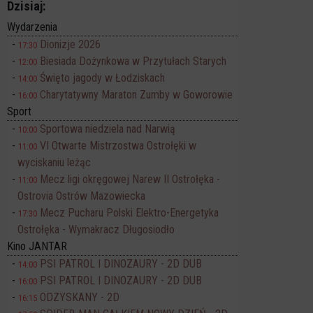
Dzisiaj:
Wydarzenia
Dionizje 2026
17:30
Biesiada Dożynkowa w Przytułach Starych
12:00
Święto jagody w Łodziskach
14:00
Charytatywny Maraton Zumby w Goworowie
16:00
Sport
Sportowa niedziela nad Narwią
10:00
VI Otwarte Mistrzostwa Ostrołęki w
11:00
wyciskaniu leżąc
Mecz ligi okręgowej Narew II Ostrołęka -
11:00
Ostrovia Ostrów Mazowiecka
Mecz Pucharu Polski Elektro-Energetyka
17:30
Ostrołęka - Wymakracz Długosiodło
Kino JANTAR
PSI PATROL I DINOZAURY - 2D DUB
14:00
PSI PATROL I DINOZAURY - 2D DUB
16:00
ODZYSKANY - 2D
16:15