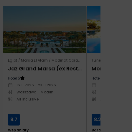
Egipt / Marsa El Alam / Madinat Coraya
Tunezja / Al-Mahdijj
Jaz Grand Marsa (ex Resta Grand Resort)
Monarque El F
Hotel:
5
Hotel:
4
16.11.2026 - 23.11.2026
19.11.2026 - 26.11
Warszawa - Modlin
Warszawa - Cho
All Inclusive
All Inclusive
8.7
8.2
Wspaniały
Bardzo dobry