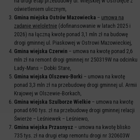
na drugi etap przebudowy ul. Wiejskiej w Ostrołęce z
oświetleniem ulicznym,
Gmina miejska Ostrów Mazowiecka
–
umowa na
zadanie wieloletnie
(dofinansowanie w latach 2025 i
2026) na łączną kwotę ponad 3,1 mln zł na budowę
drogi gminnej ul. Piaskowej w Ostrowi Mazowieckiej,
Gmina wiejska Czerwin
– umowa na kwotę ponad 2,6
mln zł na remont drogi gminnej nr 250319W na odcinku
Łady-Mans – Dobki Stare,
Gmina wiejska Olszewo-Borki
– umowa na kwotę
ponad 3,3 mln zł na przebudowę drogi gminnej ul. Armii
Krajowej w Olszewie-Borkach,
Gmina wiejska Szulborze Wielkie
– umowa na kwotę
ponad 690 tys. zł na przebudowę drogi gminnej relacji
Świerże – Leśniewek – Leśniewo,
Gmina wiejska Przasnysz
– umowa na kwotę blisko
735 tys. zł na drugi etap remontu drogi nr 320603W