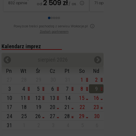
2 509
zł
2
832 opinie
71 opinii
od
/ os.
od
Powyższe treści pochodzą z serwisu Wakacje.pl
Zostań partnerem
Kalendarz imprez
sierpień 2026
Pn
Wt
Śr
Cz
Pt
So
Nd
27
28
29
30
31
1
2
3
4
5
6
7
8
9
10
11
12
13
14
15
16
17
18
19
20
21
22
23
24
25
26
27
28
29
30
31
1
2
3
4
5
6