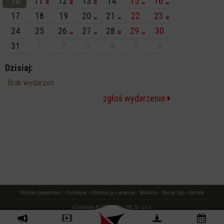
10
11
12
13
14
15
16
17
18
19
20
21
22
23
24
25
26
27
28
29
30
31
1
2
3
4
5
6
Dzisiaj:
Brak wydarzeń
zgłoś wydarzenie
Polityka prywatności
•
Ostrołęka
•
Informacja o serwisie
•
Reklama
•
Nasze logo
•
Kontakt
eOstrołęka © 2006 - 2026 JML Sp. z o.o.
czas: 0.02 s.