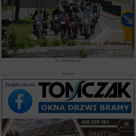
fot. eOstrołęka.pl
REKLAMA