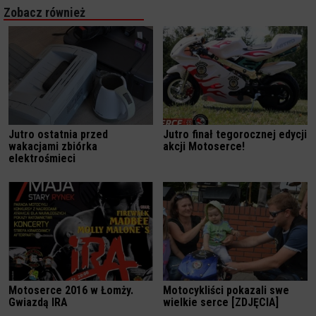
Zobacz również
Jutro ostatnia przed
Jutro finał tegorocznej edycji
wakacjami zbiórka
akcji Motoserce!
elektrośmieci
Motoserce 2016 w Łomży.
Motocykliści pokazali swe
Gwiazdą IRA
wielkie serce [ZDJĘCIA]