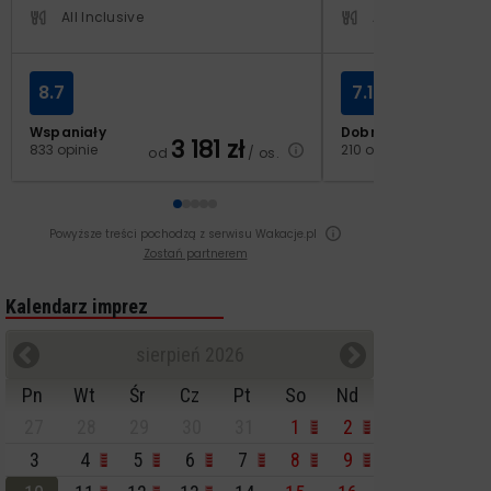
All Inclusive
All Inclusive
8.7
7.1
Wspaniały
Dobry
3 181
zł
2
833 opinie
210 opinii
od
/ os.
od
Powyższe treści pochodzą z serwisu Wakacje.pl
Zostań partnerem
Kalendarz imprez
sierpień 2026
Pn
Wt
Śr
Cz
Pt
So
Nd
27
28
29
30
31
1
2
3
4
5
6
7
8
9