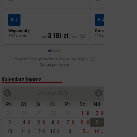
8.7
8.4
Wspaniały
Bardzo dobry
3 181
zł
2
832 opinie
129 opinii
od
/ os.
od
Powyższe treści pochodzą z serwisu Wakacje.pl
Zostań partnerem
Kalendarz imprez
sierpień 2026
Pn
Wt
Śr
Cz
Pt
So
Nd
27
28
29
30
31
1
2
3
4
5
6
7
8
9
10
11
12
13
14
15
16