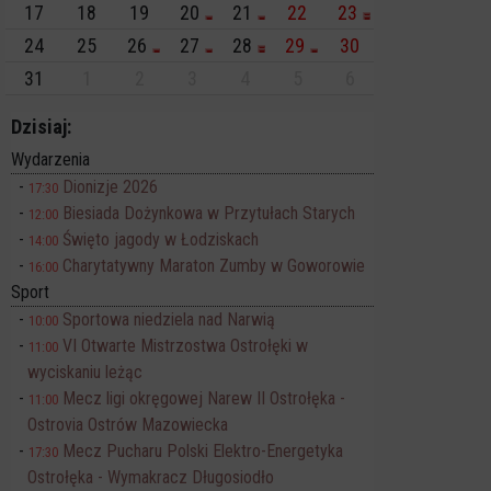
17
18
19
20
21
22
23
24
25
26
27
28
29
30
31
1
2
3
4
5
6
Dzisiaj:
Wydarzenia
Dionizje 2026
17:30
Biesiada Dożynkowa w Przytułach Starych
12:00
Święto jagody w Łodziskach
14:00
Charytatywny Maraton Zumby w Goworowie
16:00
Sport
Sportowa niedziela nad Narwią
10:00
VI Otwarte Mistrzostwa Ostrołęki w
11:00
wyciskaniu leżąc
Mecz ligi okręgowej Narew II Ostrołęka -
11:00
Ostrovia Ostrów Mazowiecka
Mecz Pucharu Polski Elektro-Energetyka
17:30
Ostrołęka - Wymakracz Długosiodło