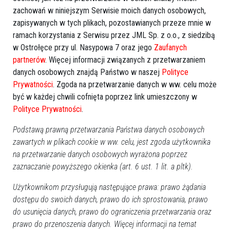
Typhimurium w 25g; 2 próbki papryki słodkiej świeżej, ze
zachowań w niniejszym Serwisie moich danych osobowych,
względu na przekroczenie NDP pestycydu).
zapisywanych w tych plikach, pozostawianych przeze mnie w
ramach korzystania z Serwisu przez JML Sp. z o.o., z siedzibą
Do
PPIS w Ostrołęce w 2022r. wpłynęło 20, głównie
w Ostrołęce przy ul. Nasypowa 7 oraz jego
Zaufanych
anonimowych interwencji
dotyczących obiektów
partnerów
. Więcej informacji związanych z przetwarzaniem
żywnościowych działających na terenie Ostrołęki.
danych osobowych znajdą Państwo w naszej
Polityce
Interwencje dotyczyły w szczególności niewłaściwego
Prywatności
. Zgoda na przetwarzanie danych w ww. celu może
stanu sanitarno-technicznego pomieszczeń, niewłaściwej
być w każdej chwili cofnięta poprzez link umieszczony w
jakości zdrowotnej produkowanych i wprowadzanych do
Polityce Prywatności
.
obrotu środków spożywczych,sprzedaży suplementów diety
Podstawą prawną przetwarzania Państwa danych osobowych
zawierających niedozwolone składniki, sprzedaży środków
zawartych w plikach cookie w ww. celu, jest zgoda użytkownika
spożywczych zabronionych w jednostkach systemu oświaty.
na przetwarzanie danych osobowych wyrażona poprzez
W 10 obiektach zarzuty przedstawione w interwencjach
zaznaczanie powyższego okienka (art. 6 ust. 1 lit. a pltk).
potwierdziły się. Osoby odpowiedzialne ukarano
Użytkownikom przysługują następujące prawa: prawo żądania
mandatami karnymi na łączna kwotę 2500 zł.
dostępu do swoich danych, prawo do ich sprostowania, prawo
do usunięcia danych, prawo do ograniczenia przetwarzania oraz
prawo do przenoszenia danych. Więcej informacji na temat