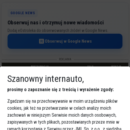
GOOGLE NEWS
Obserwuj nas i otrzymuj nowe wiadomości
Dodaj eOstroleka do obserwowanych źródeł w Google News.
Obserwuj w Google News
REKLAMA
Szanowny internauto,
prosimy o zapoznanie się z treścią i wyrażenie zgody:
Zgadzam się na przechowywanie w moim urządzeniu plików
Więcej o
cookies, jak też na przetwarzanie w celach analizy moich
:
Ostrołęka
,
spalarnia odpadów niebezpiecznych
,
zachowań w niniejszym Serwisie moich danych osobowych,
ORLEN Ekotulizacja
zapisywanych w tych plikach, pozostawianych przeze mnie w
ramach korzystania z Serwisu przez JML Sp. z o.o., z siedzibą