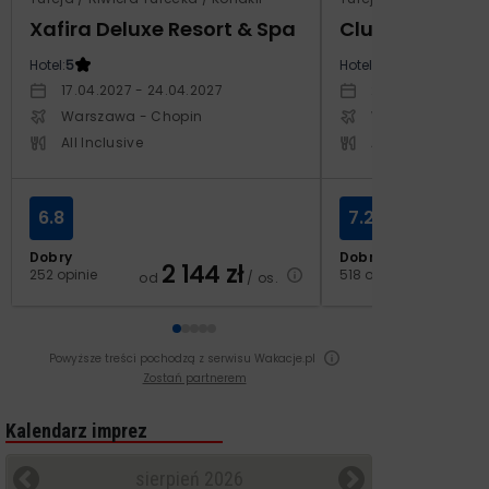
Xafira Deluxe Resort & Spa
Club Side Coa
Hotel:
5
Hotel:
5
17.04.2027 - 24.04.2027
20.10.2027 - 27.1
Warszawa - Chopin
Warszawa - Cho
All Inclusive
All Inclusive
6.8
7.2
Dobry
Dobry
2 144
zł
2
252 opinie
518 opinii
od
/ os.
od
Powyższe treści pochodzą z serwisu Wakacje.pl
Zostań partnerem
Kalendarz imprez
sierpień 2026