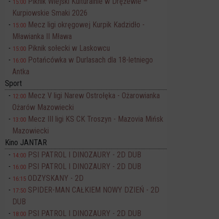
Piknik Wiejski Kulturalnie w Drężewie –
15:00
Kurpiowskie Smaki 2026
Mecz ligi okręgowej Kurpik Kadzidło -
15:00
Mławianka II Mława
Piknik sołecki w Laskowcu
15:00
Potańcówka w Durlasach dla 18-letniego
16:00
Antka
Sport
Mecz V ligi Narew Ostrołęka - Ożarowianka
12:00
Ożarów Mazowiecki
Mecz III ligi KS CK Troszyn - Mazovia Mińsk
13:00
Mazowiecki
Kino JANTAR
PSI PATROL I DINOZAURY - 2D DUB
14:00
PSI PATROL I DINOZAURY - 2D DUB
16:00
ODZYSKANY - 2D
16:15
SPIDER-MAN CAŁKIEM NOWY DZIEŃ - 2D
17:50
DUB
PSI PATROL I DINOZAURY - 2D DUB
18:00