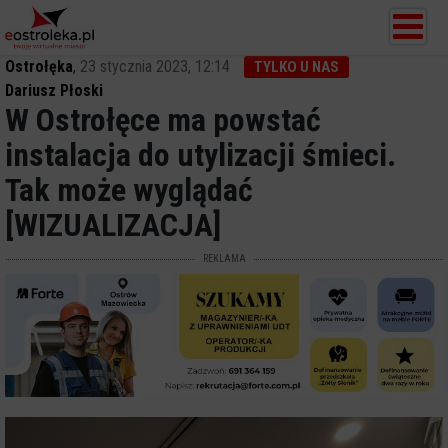
Ostrołęka
,
23 stycznia 2023, 12:14
TYLKO U NAS
Dariusz Płoski
W Ostrołęce ma powstać
instalacja do utylizacji śmieci.
Tak może wyglądać
[WIZUALIZACJA]
REKLAMA