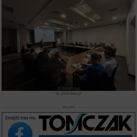
fot. eOstroleka.pl
REKLAMA