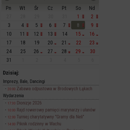
Pn
Wt
Śr
Cz
Pt
So
Nd
27
28
29
30
31
1
2
3
4
5
6
7
8
9
10
11
12
13
14
15
16
17
18
19
20
21
22
23
24
25
26
27
28
29
30
31
1
2
3
4
5
6
Dzisiaj:
Imprezy, Bale, Dancingi
Zabawa odpustowa w Brodowych Łąkach
20:00
Wydarzenia
Dionizje 2026
17:30
Rajd rowerowy pamięci marynarzy i ułanów
10:00
Turniej charytatywny "Gramy dla Neli"
12:00
Piknik rodzinny w Wachu
14:00