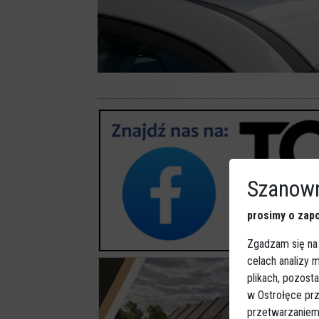
Szanown
prosimy o zapo
Zgadzam się na
celach analizy
plikach, pozost
w Ostrołęce prz
przetwarzaniem