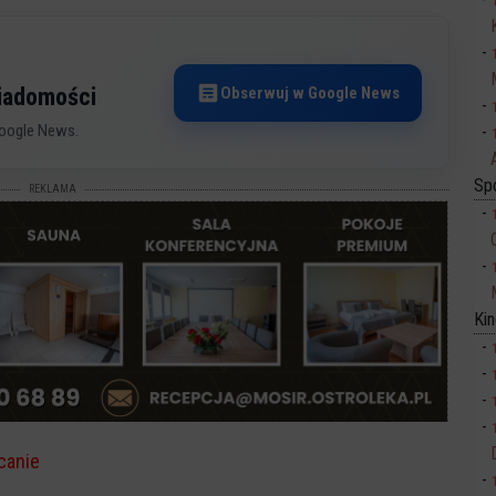
Obserwuj w Google News
wiadomości
oogle News.
Sp
REKLAMA
Ki
canie