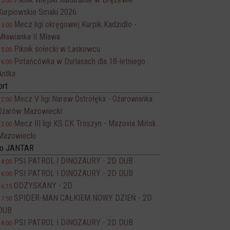
15:00
Kurpiowskie Smaki 2026
Mecz ligi okręgowej Kurpik Kadzidło -
15:00
Mławianka II Mława
Piknik sołecki w Laskowcu
15:00
Potańcówka w Durlasach dla 18-letniego
16:00
Antka
ort
Mecz V ligi Narew Ostrołęka - Ożarowianka
12:00
Ożarów Mazowiecki
Mecz III ligi KS CK Troszyn - Mazovia Mińsk
13:00
Mazowiecki
no JANTAR
PSI PATROL I DINOZAURY - 2D DUB
14:00
PSI PATROL I DINOZAURY - 2D DUB
16:00
ODZYSKANY - 2D
16:15
SPIDER-MAN CAŁKIEM NOWY DZIEŃ - 2D
17:50
DUB
PSI PATROL I DINOZAURY - 2D DUB
18:00