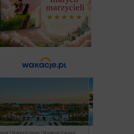
Egipt / Marsa El Alam / Madinat Coraya
Tunezja / Al-Mahdijj