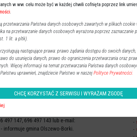
anych w ww. celu może być w każdej chwili cofnięta poprzez link umi
P
ności
.
2
 przetwarzania Państwa danych osobowych zawartych w plikach cookie w
ika na przetwarzanie danych osobowych wyrażona poprzez zaznaczanie
1
t. 1 lit. a pltk).
1
zysługują następujące prawa: prawo żądania dostępu do swoich danych,
2
iecanie to zjawiska, z którymi zamierza walczyć
rawo do usunięcia danych, prawo do ograniczenia przetwarzania oraz pra
3
wo-Borki. Wskazano dwie miejscowości.
nych. Więcej informacji na temat przetwarzania Państwa danych osobowy
 Państwu uprawnień, znajdziecie Państwo w naszej
Polityce Prywatności.
Dz
ormowała, iż dzielnicowi z terenu Gminy Olszewo-Borki
Imp
ące na celu ograniczenie spożywania alkoholu i
CHCĘ KORZYSTAĆ Z SERWISU I WYRAŻAM ZGODĘ
Wy
iej
ć
 497 147, 696 497 143 lub e-mail:
 - informuje gmina Olszewo-Borki.