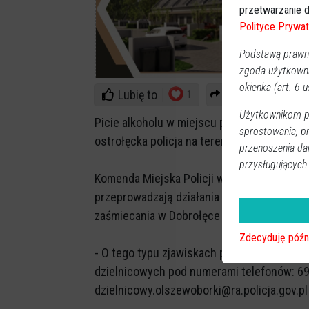
przetwarzanie d
Polityce Prywat
Podstawą prawną
zgoda użytkown
okienka (art. 6 us
Lubię to
Udostępnij
1
Użytkownikom pr
Picie alkoholu w miejscu publicznym i zaśm
sprostowania, p
ostrołęcka policja na terenie gminy Olsze
przenoszenia da
przysługujących
Komenda Miejska Policji w Ostrołęce poinf
przeprowadzają działania priorytetowe
maj
zaśmiecania w Dobrołęce i Krukach
.
Zdecyduję późn
- O tego typu zjawiskach proszę informowa
dzielnicowych pod numerami telefonów: 696
dzielnicowy.olszewoborki@ra.policja.gov.pl