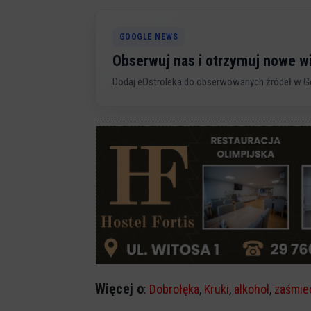
GOOGLE NEWS
Obserwuj nas i otrzymuj nowe 
Dodaj eOstroleka do obserwowanych źródeł w G
Więcej o
:
Dobrołęka
,
Kruki
,
alkohol
,
zaśmie