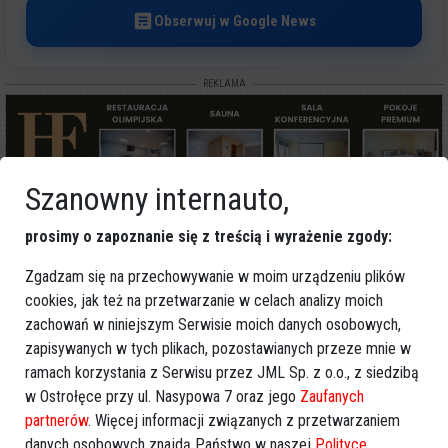
Obserwuj w Google News
REKLAMA
Szanowny internauto,
prosimy o zapoznanie się z treścią i wyrażenie zgody:
Więcej o
:
spotkanie z autorem
,
Kwame Nkrumah
,
literatura
Zgadzam się na przechowywanie w moim urządzeniu plików
podróżnicza
,
historia kolonizacji
,
Ostrołęka wydarzenie
cookies, jak też na przetwarzanie w celach analizy moich
literackie
zachowań w niniejszym Serwisie moich danych osobowych,
zapisywanych w tych plikach, pozostawianych przeze mnie w
ramach korzystania z Serwisu przez JML Sp. z o.o., z siedzibą
w Ostrołęce przy ul. Nasypowa 7 oraz jego
Zaufanych
partnerów
. Więcej informacji związanych z przetwarzaniem
danych osobowych znajdą Państwo w naszej
Polityce