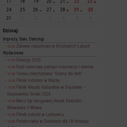
17
18
19
20
21
22
23
24
25
26
27
28
29
30
31
1
2
3
4
5
6
Dzisiaj:
Imprezy, Bale, Dancingi
Zabawa odpustowa w Brodowych Łąkach
20:00
Wydarzenia
Dionizje 2026
17:30
Rajd rowerowy pamięci marynarzy i ułanów
10:00
Turniej charytatywny "Gramy dla Neli"
12:00
Piknik rodzinny w Wachu
14:00
Piknik Wiejski Kulturalnie w Drężewie –
15:00
Kurpiowskie Smaki 2026
Mecz ligi okręgowej Kurpik Kadzidło -
15:00
Mławianka II Mława
Piknik sołecki w Laskowcu
15:00
Potańcówka w Durlasach dla 18-letniego
16:00