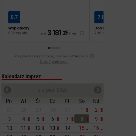
8.7
7.1
Wspaniały
Dobry
3 181
zł
2
832 opinie
209 opinii
od
/ os.
od
Powyższe treści pochodzą z serwisu Wakacje.pl
Zostań partnerem
Kalendarz imprez
sierpień 2026
Pn
Wt
Śr
Cz
Pt
So
Nd
27
28
29
30
31
1
2
3
4
5
6
7
8
9
10
11
12
13
14
15
16