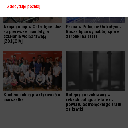
Zdecyduję później
Akcja policji w Ostrołęce. Już
Praca w Policji w Ostrołęce.
są pierwsze mandaty, a
Rusza lipcowy nabór, spore
działania wciąż trwają!
zarobki na start
[ZDJĘCIA]
Studenci chcą praktykować u
Kolejny poszukiwany w
marszałka
rękach policji. 55-latek z
powiatu ostrołęckiego trafił
za kratki