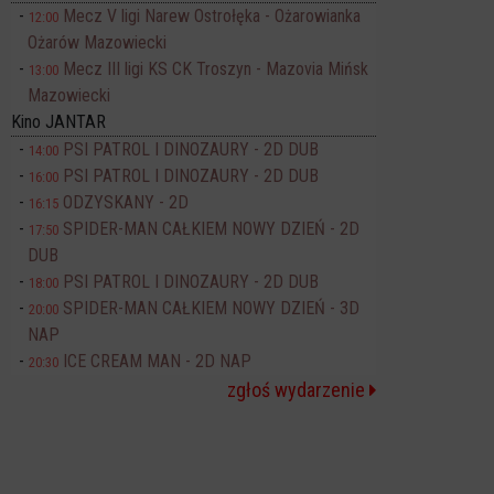
Mecz V ligi Narew Ostrołęka - Ożarowianka
12:00
Ożarów Mazowiecki
Mecz III ligi KS CK Troszyn - Mazovia Mińsk
13:00
Mazowiecki
Kino JANTAR
PSI PATROL I DINOZAURY - 2D DUB
14:00
PSI PATROL I DINOZAURY - 2D DUB
16:00
ODZYSKANY - 2D
16:15
SPIDER-MAN CAŁKIEM NOWY DZIEŃ - 2D
17:50
DUB
PSI PATROL I DINOZAURY - 2D DUB
18:00
SPIDER-MAN CAŁKIEM NOWY DZIEŃ - 3D
20:00
NAP
ICE CREAM MAN - 2D NAP
20:30
zgłoś wydarzenie