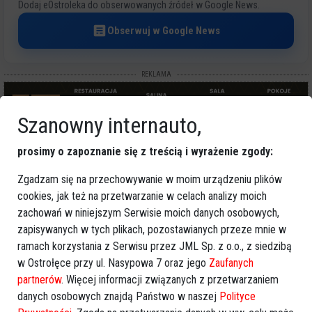
Dodaj eOstroleka do obserwowanych źródeł w Google News.
Obserwuj w Google News
REKLAMA
Szanowny internauto,
prosimy o zapoznanie się z treścią i wyrażenie zgody:
Zgadzam się na przechowywanie w moim urządzeniu plików
Więcej o
:
Zakład Karny Przytuły Stare
,
interwencja policji
,
cookies, jak też na przetwarzanie w celach analizy moich
policja
zachowań w niniejszym Serwisie moich danych osobowych,
zapisywanych w tych plikach, pozostawianych przeze mnie w
ramach korzystania z Serwisu przez JML Sp. z o.o., z siedzibą
w Ostrołęce przy ul. Nasypowa 7 oraz jego
Zaufanych
partnerów
. Więcej informacji związanych z przetwarzaniem
danych osobowych znajdą Państwo w naszej
Polityce