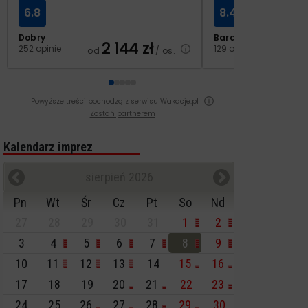
6.8
8.4
Dobry
Bardzo dobry
2 144
zł
2
252 opinie
129 opinii
od
/ os.
od
Powyższe treści pochodzą z serwisu Wakacje.pl
Zostań partnerem
Kalendarz imprez
sierpień 2026
Pn
Wt
Śr
Cz
Pt
So
Nd
27
28
29
30
31
1
2
3
4
5
6
7
8
9
10
11
12
13
14
15
16
17
18
19
20
21
22
23
24
25
26
27
28
29
30