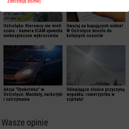
Zdecyduję później
Ostrołęka: Kierowcy nie mieli
Uważaj na kupujących online!
szans - kamera ICAM ujawniła
W Ostrołęce doszło do
niebezpieczne wykroczenia
kolejnych oszustw
Akcja "Dyskoteka" w
Oślepiające słońce przyczyną
Ostrołęce: Mandaty, narkotyki
wypadku: rowerzystka w
i zatrzymania
szpitalu!
Wasze opinie