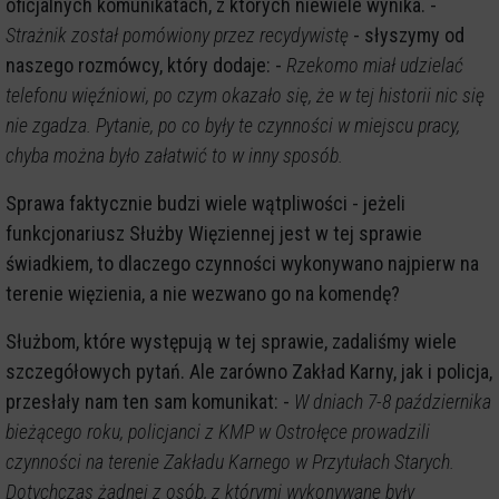
oficjalnych komunikatach, z których niewiele wynika. -
Strażnik został pomówiony przez recydywistę
- słyszymy od
naszego rozmówcy, który dodaje: -
Rzekomo miał udzielać
telefonu więźniowi, po czym okazało się, że w tej historii nic się
nie zgadza. Pytanie, po co były te czynności w miejscu pracy,
chyba można było załatwić to w inny sposób.
Sprawa faktycznie budzi wiele wątpliwości - jeżeli
funkcjonariusz Służby Więziennej jest w tej sprawie
świadkiem, to dlaczego czynności wykonywano najpierw na
terenie więzienia, a nie wezwano go na komendę?
Służbom, które występują w tej sprawie, zadaliśmy wiele
szczegółowych pytań. Ale zarówno Zakład Karny, jak i policja,
przesłały nam ten sam komunikat: -
W dniach 7-8 października
bieżącego roku, policjanci z KMP w Ostrołęce prowadzili
czynności na terenie Zakładu Karnego w Przytułach Starych.
Dotychczas żadnej z osób, z którymi wykonywane były