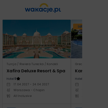
Lato 2026
Turcja / Riwiera Turecka / Konakli
Grecja / Samos / Vo
Xafira Deluxe Resort & Spa
Kampos Villag
Hotel:
5
Hotel:
3.5
17.04.2027 - 24.04.2027
03.10.2026 - 10.1
Warszawa - Chopin
Warszawa - Cho
All Inclusive
All Inclusive