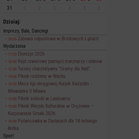
31
1
2
3
4
5
6
Dzisiaj:
Imprezy, Bale, Dancingi
Zabawa odpustowa w Brodowych Łąkach
20:00
Wydarzenia
Dionizje 2026
17:30
Rajd rowerowy pamięci marynarzy i ułanów
10:00
Turniej charytatywny "Gramy dla Neli"
12:00
Piknik rodzinny w Wachu
14:00
Mecz ligi okręgowej Kurpik Kadzidło -
15:00
Mławianka II Mława
Piknik sołecki w Laskowcu
15:00
Piknik Wiejski Kulturalnie w Drężewie –
15:00
Kurpiowskie Smaki 2026
Potańcówka w Durlasach dla 18-letniego
16:00
Antka
Sport