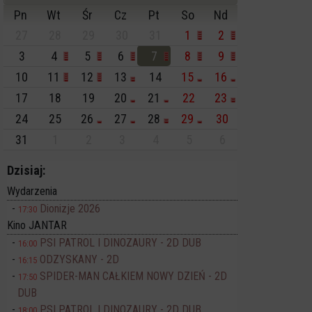
Pn
Wt
Śr
Cz
Pt
So
Nd
27
28
29
30
31
1
2
3
4
5
6
7
8
9
10
11
12
13
14
15
16
17
18
19
20
21
22
23
24
25
26
27
28
29
30
31
1
2
3
4
5
6
Dzisiaj:
Wydarzenia
Dionizje 2026
17:30
Kino JANTAR
PSI PATROL I DINOZAURY - 2D DUB
16:00
ODZYSKANY - 2D
16:15
SPIDER-MAN CAŁKIEM NOWY DZIEŃ - 2D
17:50
DUB
PSI PATROL I DINOZAURY - 2D DUB
18:00