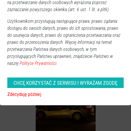
na przetwarzanie danych osobowych wyrażona poprzez
zaznaczanie powyższego okienka (art. 6 ust. 1 lit. a pltk).
Użytkownikom przysługują następujące prawa: prawo żądania
Zobacz również
dostępu do swoich danych, prawo do ich sprostowania, prawo
do usunięcia danych, prawo do ograniczenia przetwarzania oraz
prawo do przenoszenia danych. Więcej informacji na temat
przetwarzania Państwa danych osobowych, w tym
przysługujących Państwu uprawnień, znajdziecie Państwo w
naszej
Polityce Prywatności.
Trzech mężczyzn
Ostrołęcka policja poszukuje
poszukiwanych listami
sprawców parkingowych
CHCĘ KORZYSTAĆ Z SERWISU I WYRAŻAM ZGODĘ
gończymi
stłuczek
Zdecyduję później