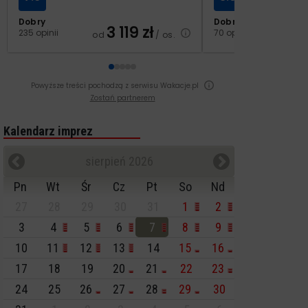
Dobry
Dobry
3 119
zł
2
235 opinii
70 opinii
od
/ os.
od
Powyższe treści pochodzą z serwisu Wakacje.pl
Zostań partnerem
Kalendarz imprez
sierpień 2026
Pn
Wt
Śr
Cz
Pt
So
Nd
27
28
29
30
31
1
2
3
4
5
6
7
8
9
10
11
12
13
14
15
16
17
18
19
20
21
22
23
24
25
26
27
28
29
30