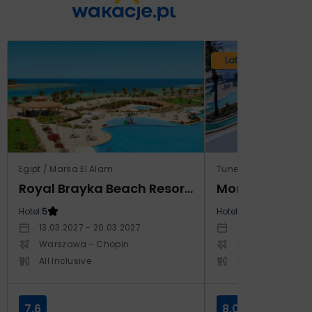
Lato 2026
Egipt / Marsa El Alam
Tunezja / Monastir
Royal Brayka Beach Resort (ex Zee Brayka)
Hotel:
5
Hotel:
4
13.03.2027 - 20.03.2027
29.10.2026 - 05.1
Warszawa - Chopin
Warszawa - Cho
All Inclusive
All Inclusive
7.6
8.0