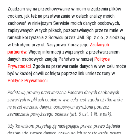
Więcej o
:
Poradnia
,
Myszyniec
,
konkurs
,
kartka świąteczna
Zgadzam się na przechowywanie w moim urządzeniu plików
cookies, jak też na przetwarzanie w celach analizy moich
zachowań w niniejszym Serwisie moich danych osobowych,
zapisywanych w tych plikach, pozostawianych przeze mnie w
ramach korzystania z Serwisu przez JML Sp. z o.o., z siedzibą
w Ostrołęce przy ul. Nasypowa 7 oraz jego
Zaufanych
partnerów
. Więcej informacji związanych z przetwarzaniem
danych osobowych znajdą Państwo w naszej
Polityce
Prywatności
. Zgoda na przetwarzanie danych w ww. celu może
być w każdej chwili cofnięta poprzez link umieszczony w
Polityce Prywatności
.
Podstawą prawną przetwarzania Państwa danych osobowych
zawartych w plikach cookie w ww. celu, jest zgoda użytkownika
na przetwarzanie danych osobowych wyrażona poprzez
zaznaczanie powyższego okienka (art. 6 ust. 1 lit. a pltk).
Użytkownikom przysługują następujące prawa: prawo żądania
dostępu do swoich danych, prawo do ich sprostowania, prawo