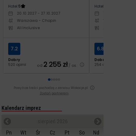
Hotel:
5
Hotel:
5
20.10.2027 - 27.10.2027
17.04.2027 - 24.
Warszawa - Chopin
Warszawa - Cho
All Inclusive
All Inclusive
7.2
6.8
Dobry
Dobry
2 255
zł
2
520 opinii
254 opinie
od
/ os.
od
Powyższe treści pochodzą z serwisu Wakacje.pl
Zostań partnerem
Kalendarz imprez
sierpień 2026
Pn
Wt
Śr
Cz
Pt
So
Nd