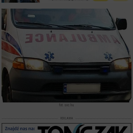
fot. sxc.hu
REKLAMA