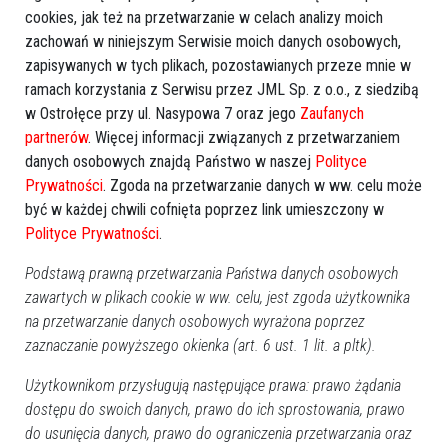
cookies, jak też na przetwarzanie w celach analizy moich
zachowań w niniejszym Serwisie moich danych osobowych,
zapisywanych w tych plikach, pozostawianych przeze mnie w
ramach korzystania z Serwisu przez JML Sp. z o.o., z siedzibą
w Ostrołęce przy ul. Nasypowa 7 oraz jego
Zaufanych
partnerów
. Więcej informacji związanych z przetwarzaniem
danych osobowych znajdą Państwo w naszej
Polityce
Prywatności
. Zgoda na przetwarzanie danych w ww. celu może
być w każdej chwili cofnięta poprzez link umieszczony w
Zobacz również
Polityce Prywatności
.
Podstawą prawną przetwarzania Państwa danych osobowych
zawartych w plikach cookie w ww. celu, jest zgoda użytkownika
na przetwarzanie danych osobowych wyrażona poprzez
zaznaczanie powyższego okienka (art. 6 ust. 1 lit. a pltk).
Użytkownikom przysługują następujące prawa: prawo żądania
Potrącenie rowerzystki na
Potrącenie kobiety przy
dostępu do swoich danych, prawo do ich sprostowania, prawo
osiedu Stacja. Trwa
rondzie Siemowita
poszukiwanie sprawcy
do usunięcia danych, prawo do ograniczenia przetwarzania oraz