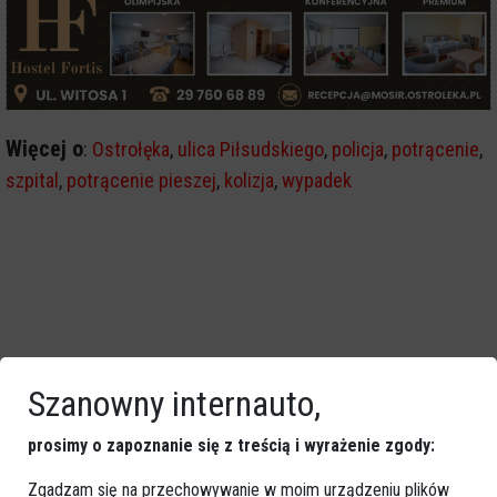
Więcej o
:
Ostrołęka
,
ulica Piłsudskiego
,
policja
,
potrącenie
,
szpital
,
potrącenie pieszej
,
kolizja
,
wypadek
Szanowny internauto,
prosimy o zapoznanie się z treścią i wyrażenie zgody:
Zgadzam się na przechowywanie w moim urządzeniu plików