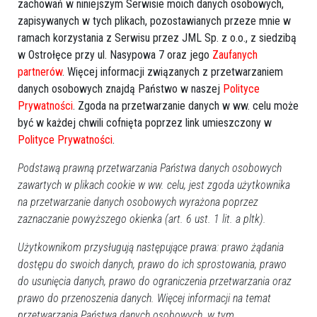
zachowań w niniejszym Serwisie moich danych osobowych,
zapisywanych w tych plikach, pozostawianych przeze mnie w
ramach korzystania z Serwisu przez JML Sp. z o.o., z siedzibą
w Ostrołęce przy ul. Nasypowa 7 oraz jego
Zaufanych
partnerów
. Więcej informacji związanych z przetwarzaniem
danych osobowych znajdą Państwo w naszej
Polityce
Prywatności
. Zgoda na przetwarzanie danych w ww. celu może
być w każdej chwili cofnięta poprzez link umieszczony w
Polityce Prywatności
.
Podstawą prawną przetwarzania Państwa danych osobowych
zawartych w plikach cookie w ww. celu, jest zgoda użytkownika
na przetwarzanie danych osobowych wyrażona poprzez
zobacz więcej zdjęć
zaznaczanie powyższego okienka (art. 6 ust. 1 lit. a pltk).
Użytkownikom przysługują następujące prawa: prawo żądania
dostępu do swoich danych, prawo do ich sprostowania, prawo
do usunięcia danych, prawo do ograniczenia przetwarzania oraz
prawo do przenoszenia danych. Więcej informacji na temat
przetwarzania Państwa danych osobowych, w tym