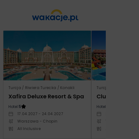
Turcja / Riwiera Turecka / Konakli
Turcja / Riwiera Ture
Xafira Deluxe Resort & Spa
Club Side Coa
Hotel:
5
Hotel:
5
17.04.2027 - 24.04.2027
20.10.2027 - 27.1
Warszawa - Chopin
Warszawa - Cho
All Inclusive
All Inclusive