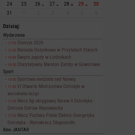
24
25
26
27
28
29
30
31
1
2
3
4
5
6
Dzisiaj:
Wydarzenia
Dionizje 2026
17:30
Biesiada Dożynkowa w Przytułach Starych
12:00
Święto jagody w Łodziskach
14:00
Charytatywny Maraton Zumby w Goworowie
16:00
Sport
Sportowa niedziela nad Narwią
10:00
VI Otwarte Mistrzostwa Ostrołęki w
11:00
wyciskaniu leżąc
Mecz ligi okręgowej Narew II Ostrołęka -
11:00
Ostrovia Ostrów Mazowiecka
Mecz Pucharu Polski Elektro-Energetyka
17:30
Ostrołęka - Wymakracz Długosiodło
Kino JANTAR