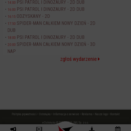
PSI PATROL I DINOZAURY - 2D DUB
14:00
PSI PATROL I DINOZAURY - 2D DUB
16:00
ODZYSKANY - 2D
16:15
SPIDER-MAN CAŁKIEM NOWY DZIEŃ - 2D
17:50
DUB
PSI PATROL I DINOZAURY - 2D DUB
18:00
SPIDER-MAN CAŁKIEM NOWY DZIEŃ - 3D
20:00
NAP
zgłoś wydarzenie
Polityka prywatności
•
Ostrołęka
•
Informacja o serwisie
•
Reklama
•
Nasze logo
•
Kontakt
eOstrołęka © 2006 - 2026 JML Sp. z o.o.
czas: 0.01 s.