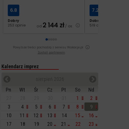
6.8
7.2
Dobry
Dobry
2 144
zł
2
253 opinie
519 opinii
od
/ os.
od
Powyższe treści pochodzą z serwisu Wakacje.pl
Zostań partnerem
Kalendarz imprez
sierpień 2026
Pn
Wt
Śr
Cz
Pt
So
Nd
27
28
29
30
31
1
2
3
4
5
6
7
8
9
10
11
12
13
14
15
16
17
18
19
20
21
22
23