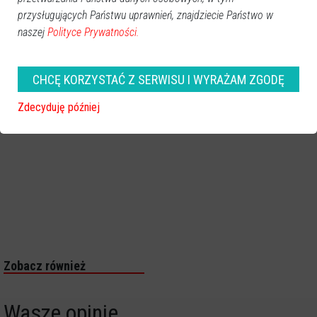
przysługujących Państwu uprawnień, znajdziecie Państwo w
naszej
Polityce Prywatności.
CHCĘ KORZYSTAĆ Z SERWISU I WYRAŻAM ZGODĘ
Zdecyduję później
Zobacz również
Wasze opinie