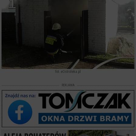
fot. eOstroleka.pl
REKLAMA