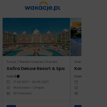
Lato 2026
Turcja / Riwiera Turecka / Konakli
Grecja / Samos / Vo
Xafira Deluxe Resort & Spa
Kampos Villag
Hotel:
5
Hotel:
3.5
17.04.2027 - 24.04.2027
10.10.2026 - 17.1
Warszawa - Chopin
Warszawa - Cho
All Inclusive
All Inclusive