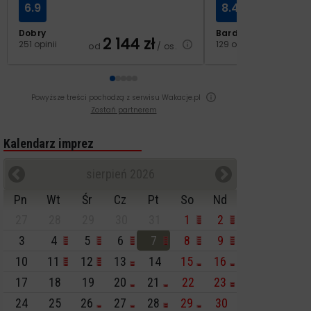
6.9
8.4
Dobry
Bardzo dobry
2 144
zł
2
251 opinii
129 opinii
od
/ os.
od
Powyższe treści pochodzą z serwisu Wakacje.pl
Zostań partnerem
Kalendarz imprez
sierpień 2026
Pn
Wt
Śr
Cz
Pt
So
Nd
27
28
29
30
31
1
2
3
4
5
6
7
8
9
10
11
12
13
14
15
16
17
18
19
20
21
22
23
24
25
26
27
28
29
30