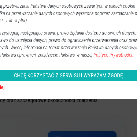
ie kobiecie udało się w porę uciec, unikając tragicznych
 przetwarzania Państwa danych osobowych zawartych w plikach cookie w
ika na przetwarzanie danych osobowych wyrażona poprzez zaznaczanie
t. 1 lit. a pltk).
erw wybił szybę w aucie swojego teścia, po czym oblał
iedługo później pojawił się pod domem swojej szwagierki
zysługują następujące prawa: prawo żądania dostępu do swoich danych,
rawo do usunięcia danych, prawo do ograniczenia przetwarzania oraz pra
bieta przebywała w środku. Na szczęście zdążyła uciec.
nych. Więcej informacji na temat przetwarzania Państwa danych osobowy
ik,
 Państwu uprawnień, znajdziecie Państwo w naszej
Polityce Prywatności.
 w Wyszkowie, 32-latek został zatrzymany przez
ł zarzut usiłowania zabójstwa oraz zniszczenia mienia.
CHCĘ KORZYSTAĆ Z SERWISU I WYRAŻAM ZGODĘ
ztowaniu.
iej
0 lat pozbawienia wolności. Śledztwo w sprawie jest w
wcy oraz szczegółowe okoliczności zdarzenia.