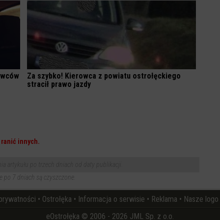
rowców
Za szybko! Kierowca z powiatu ostrołęckiego
stracił prawo jazdy
ranić innych.
 artykułu po trzech dniach od daty publikacji.
 po 7 dniach są czyszczone.
 prywatności
•
Ostrołęka
•
Informacja o serwisie
•
Reklama
•
Nasze logo
eOstrołęka © 2006 - 2026 JML Sp. z o.o.