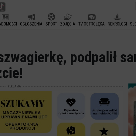
ADOMOŚCI
OGŁOSZENIA
SPORT
ZDJĘCIA
TV OSTROŁĘKA
NEKROLOGI
SŁ
szwagierkę, podpalił s
cie!
REKLAMA