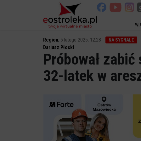
WI
Region
,
5 lutego 2025, 12:28
NA SYGNALE
Dariusz Płoski
Próbował zabić 
32-latek w aresz