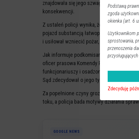
znajdowała się jego szwagierka. Na szczęśc
Podstawą prawną
konsekwencji.
zgoda użytkown
okienka (art. 6 us
Z ustaleń policji wynika, że sprawca najpi
pojazd substancją łatwopalną i podpalił. N
Użytkownikom pr
sprostowania, p
i usiłował wzniecić pożar, w czasie gdy ko
przenoszenia da
Jak informuje podkomisarz Wioleta Szyman
przysługujących
oficer prasowa Komendy Powiatowej Policji
funkcjonariuszy i osadzony w celi. Usłysza
Sąd zdecydował o jego tymczasowym ares
Zdecyduję późn
Za popełnione czyny grozi mu kara nawet 1
toku, a policja bada motywy działania spra
GOOGLE NEWS