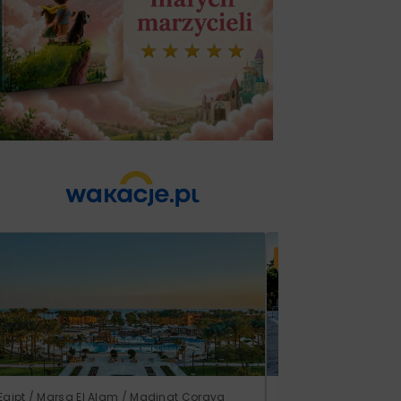
Lato 2026
Egipt / Marsa El Alam / Madinat Coraya
Grecja / Samos / Vo