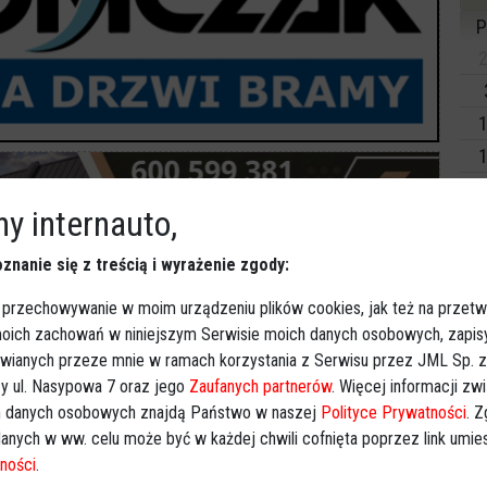
P
2
1
1
2
y internauto,
3
znanie się z treścią i wyrażenie zgody:
Dz
Ko
 przechowywanie w moim urządzeniu plików cookies, jak też na przetw
 moich zachowań w niniejszym Serwisie moich danych osobowych, zapi
Ki
awianych przeze mnie w ramach korzystania z Serwisu przez JML Sp. z o
y ul. Nasypowa 7 oraz jego
Zaufanych partnerów
. Więcej informacji zw
 danych osobowych znajdą Państwo w naszej
Polityce Prywatności
. 
czwartek, 30 stycznia, w powiecie wyszkowskim. 32-
anych w ww. celu może być w każdej chwili cofnięta poprzez link umi
ności
.
 teścia, a następnie próbował podpalić dom, w którym