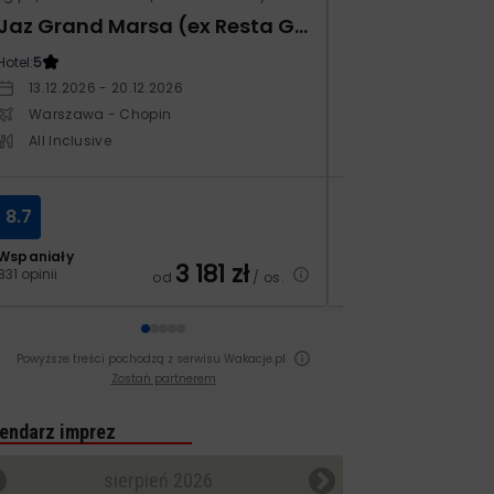
Jaz Grand Marsa (ex Resta Grand Resort)
Kampos Villag
Hotel:
5
Hotel:
3.5
13.12.2026 - 20.12.2026
10.10.2026 - 17.1
Warszawa - Chopin
Warszawa - Ch
All Inclusive
All Inclusive
8.7
8.4
Wspaniały
Bardzo dobry
3 181
zł
831 opinii
129 opinii
od
/ os.
Powyższe treści pochodzą z serwisu Wakacje.pl
Zostań partnerem
endarz imprez
sierpień 2026