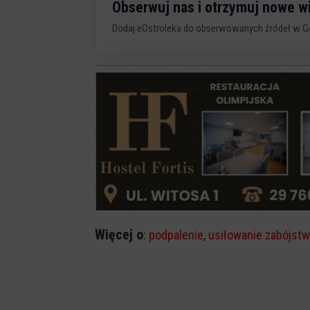
Obserwuj nas i otrzymuj nowe 
Dodaj eOstroleka do obserwowanych źródeł w G
Więcej o
:
podpalenie
,
usiłowanie zabójst