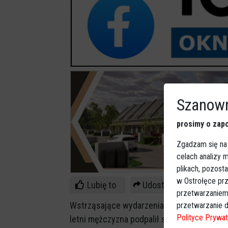
Szanown
prosimy o zapo
Zgadzam się na
celach analizy
plikach, pozost
w Ostrołęce prz
Lubię to
Udostępnij
przetwarzaniem
Wstrząsające wydarzenia miały miejsce w 
przetwarzanie d
Polityce Prywat
letni mężczyzna podpalił samochód swojego