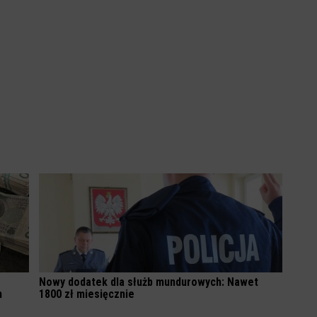
Nowy dodatek dla służb mundurowych: Nawet
h
1800 zł miesięcznie