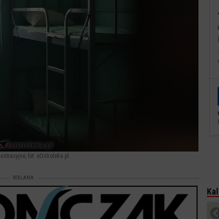
lustracyjne, fot. eOstroleka.pl
REKLAMA
Kal