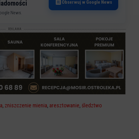
Obserwuj w Google News
wiadomości
oogle News.
REKLAMA
wa
,
zniszczenie mienia
,
aresztowanie
,
śledztwo