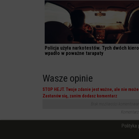
Policja użyła narkotestów. Tych dwóch kie
wpadło w poważne tarapaty
Wasze opinie
STOP HEJT. Twoje zdanie jest ważne, ale nie może 
Zastanów się, zanim dodasz komentarz
Brak możliwości komentowania
Komentarze
Polityka