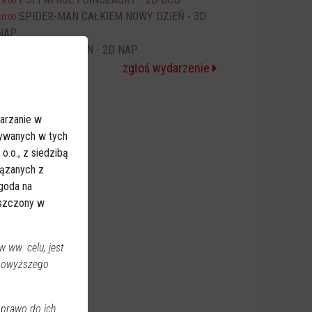
18:00
SPIDER-MAN CAŁKIEM NOWY DZIEŃ - 3D
20:00
NAP
ICE CREAM MAN - 2D NAP
20:30
zgłoś wydarzenie
arzanie w
sywanych w tych
.o., z siedzibą
iązanych z
Zgoda na
eszczony w
 ww. celu, jest
 powyższego
 prawo do ich