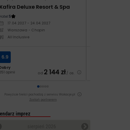
Xafira Deluxe Resort & Spa
Kampos Villag
Hotel:
5
Hotel:
3.5
17.04.2027 - 24.04.2027
10.10.2026 - 17.1
Warszawa - Chopin
Warszawa - Ch
All Inclusive
All Inclusive
6.9
8.4
Dobry
Bardzo dobry
2 144
zł
251 opinii
129 opinii
od
/ os.
Powyższe treści pochodzą z serwisu Wakacje.pl
Zostań partnerem
endarz imprez
sierpień 2026