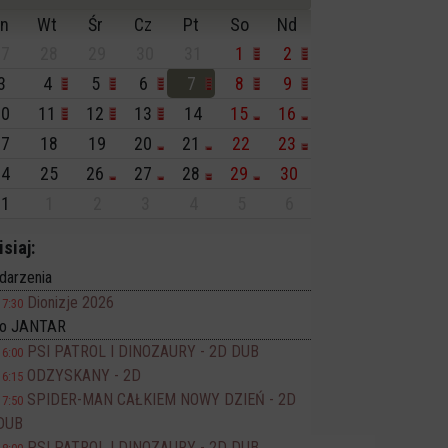
n
Wt
Śr
Cz
Pt
So
Nd
7
28
29
30
31
1
2
3
4
5
6
7
8
9
0
11
12
13
14
15
16
7
18
19
20
21
22
23
4
25
26
27
28
29
30
1
1
2
3
4
5
6
isiaj:
darzenia
Dionizje 2026
17:30
no JANTAR
PSI PATROL I DINOZAURY - 2D DUB
16:00
ODZYSKANY - 2D
16:15
SPIDER-MAN CAŁKIEM NOWY DZIEŃ - 2D
17:50
DUB
PSI PATROL I DINOZAURY - 2D DUB