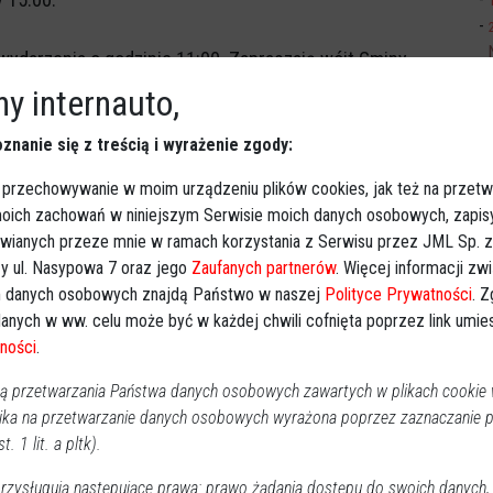
k wydarzenia o godzinie 11:00. Zapraszają wójt Gminy
y internauto,
znanie się z treścią i wyrażenie zgody:
 przechowywanie w moim urządzeniu plików cookies, jak też na przetw
Obserwuj w Google News
wiadomości
 moich zachowań w niniejszym Serwisie moich danych osobowych, zapi
awianych przeze mnie w ramach korzystania z Serwisu przez JML Sp. z o
oogle News.
y ul. Nasypowa 7 oraz jego
Zaufanych partnerów
. Więcej informacji zw
 danych osobowych znajdą Państwo w naszej
Polityce Prywatności
. 
REKLAMA
anych w ww. celu może być w każdej chwili cofnięta poprzez link umi
ności
.
 przetwarzania Państwa danych osobowych zawartych w plikach cookie w
ika na przetwarzanie danych osobowych wyrażona poprzez zaznaczanie
t. 1 lit. a pltk).
zysługują następujące prawa: prawo żądania dostępu do swoich danych,