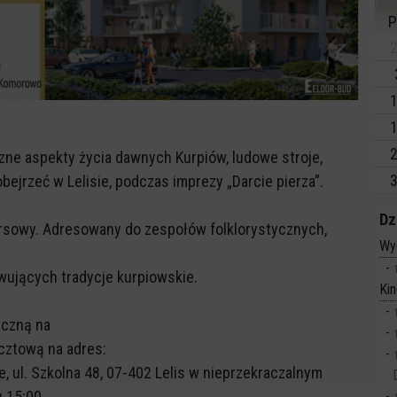
P
2
1
1
2
czne aspekty życia dawnych Kurpiów, ludowe stroje,
3
obejrzeć w Lelisie, podczas imprezy „Darcie pierza”.
Dz
ursowy. Adresowany do zespołów folklorystycznych,
Wy
ywujących tradycje kurpiowskie.
Ki
iczną na
ocztową na adres:
ie, ul. Szkolna 48, 07-402 Lelis w nieprzekraczalnym
y 15:00.