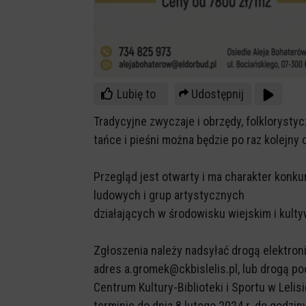
Lubię to
Udostępnij
Tradycyjne zwyczaje i obrzędy, folklorysty
tańce i pieśni można będzie po raz kolejny 
Przegląd jest otwarty i ma charakter konk
ludowych i grup artystycznych
działających w środowisku wiejskim i kult
Zgłoszenia należy nadsyłać drogą elektron
adres a.gromek@ckbislelis.pl, lub drogą p
Centrum Kultury-Biblioteki i Sportu w Lelis
terminie do dnia 8 lutego 2024 r. do godzin