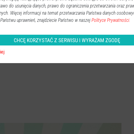
rawo do usunięcia danych, prawo do ograniczenia przetwarzania oraz pra
nych. Więcej informacji na temat przetwarzania Państwa danych osobowy
 Państwu uprawnień, znajdziecie Państwo w naszej
Polityce Prywatności.
CHCĘ KORZYSTAĆ Z SERWISU I WYRAŻAM ZGODĘ
iej