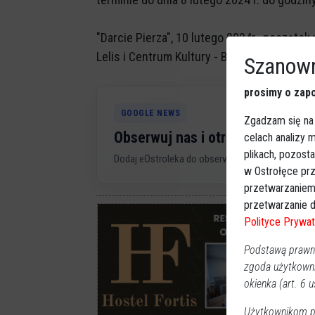
"Darcie Pierza", 10 lutego 2024r., począte
Lelis i Centrum Kultury - Biblioteki i Sportu.
Szanown
prosimy o zapo
GOOGLE NEWS
Zgadzam się na
Obserwuj nas i otrzymuj nowe 
celach analizy
plikach, pozost
Dodaj eOstroleka do obserwowanych źródeł w G
w Ostrołęce prz
przetwarzaniem
przetwarzanie d
Polityce Prywat
Podstawą prawną
zgoda użytkown
okienka (art. 6 us
Użytkownikom pr