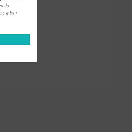
wo do
ch, w tym