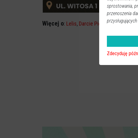
sprostowania, p
przenoszenia da
przysługujących
Więcej o
:
Lelis
,
Darcie Pierza
,
przegląd
Zdecyduję późn