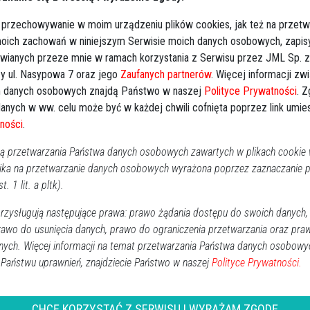
 przechowywanie w moim urządzeniu plików cookies, jak też na przetw
zowane zgodnie z przyjętym wcześniej harmonogramem.
 moich zachowań w niniejszym Serwisie moich danych osobowych, zapi
 wyłączeń prądu publikujemy poniżej.
awianych przeze mnie w ramach korzystania z Serwisu przez JML Sp. z o
y ul. Nasypowa 7 oraz jego
Zaufanych partnerów
. Więcej informacji zw
 danych osobowych znajdą Państwo w naszej
Polityce Prywatności
. 
Ki
anych w ww. celu może być w każdej chwili cofnięta poprzez link umi
ności
.
 przetwarzania Państwa danych osobowych zawartych w plikach cookie w
ika na przetwarzanie danych osobowych wyrażona poprzez zaznaczanie
t. 1 lit. a pltk).
zysługują następujące prawa: prawo żądania dostępu do swoich danych,
rawo do usunięcia danych, prawo do ograniczenia przetwarzania oraz pra
nych. Więcej informacji na temat przetwarzania Państwa danych osobowy
 Państwu uprawnień, znajdziecie Państwo w naszej
Polityce Prywatności.
CHCĘ KORZYSTAĆ Z SERWISU I WYRAŻAM ZGODĘ