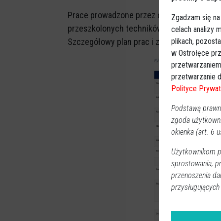
Prace prowadzone przez odpowiednio
Zgadzam się na
przeszkolonych techników zostaną zreali
celach analizy
Szczegółowy plan prac i związanych z nimi
plikach, pozost
w Ostrołęce prz
przetwarzaniem
przetwarzanie d
Polityce Prywat
Podstawą prawną
zgoda użytkown
okienka (art. 6 us
Użytkownikom pr
sprostowania, p
przenoszenia da
przysługujących