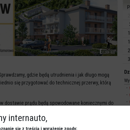
P
2
1
1
2
3
Dz
Sprawdzamy, gdzie będą utrudnienia i jak długo mogą
Wy
iednio się przygotować do technicznej przerwy, którą
wy w dostawie prądu będą spowodowane koniecznymi do
wczymi. Mają one na celu utrzymanie infrastruktury
y internauto,
Sp
stanie zapewniającym stałe dostawy prądu i
znanie się z treścią i wyrażenie zgody: