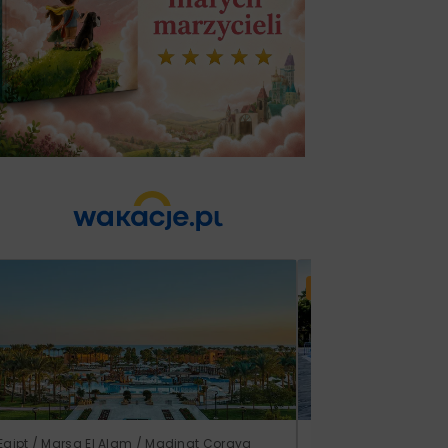
Lato 2026
Egipt / Marsa El Alam / Madinat Coraya
Grecja / Samos / Vo