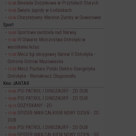
Biesiada Dożynkowa w Przytułach Starych
12:00
Święto jagody w Łodziskach
14:00
Charytatywny Maraton Zumby w Goworowie
16:00
Sport
Sportowa niedziela nad Narwią
10:00
VI Otwarte Mistrzostwa Ostrołęki w
11:00
wyciskaniu leżąc
Mecz ligi okręgowej Narew II Ostrołęka -
11:00
Ostrovia Ostrów Mazowiecka
Mecz Pucharu Polski Elektro-Energetyka
17:30
Ostrołęka - Wymakracz Długosiodło
Kino JANTAR
PSI PATROL I DINOZAURY - 2D DUB
14:00
PSI PATROL I DINOZAURY - 2D DUB
16:00
ODZYSKANY - 2D
16:15
SPIDER-MAN CAŁKIEM NOWY DZIEŃ - 2D
17:50
DUB
PSI PATROL I DINOZAURY - 2D DUB
18:00
SPIDER-MAN CAŁKIEM NOWY DZIEŃ - 3D
20:00