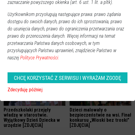
zaznaczanie powyższego okienka (art. 6 ust. 1 lit. a pltk).
Użytkownikom przysługują następujące prawa: prawo żądania
dostępu do swoich danych, prawo do ich sprostowania, prawo
do usunięcia danych, prawo do ograniczenia przetwarzania oraz
prawo do przenoszenia danych. Więcej informacji na temat
przetwarzania Państwa danych osobowych, w tym
przysługujących Państwu uprawnień, znajdziecie Państwo w
Zobacz również
naszej
Polityce Prywatności.
CHCĘ KORZYSTAĆ Z SERWISU I WYRAŻAM ZGODĘ
Zdecyduję później
Przedszkolaki przejęły
Dzieci malowały o
władzę w starostwie.
bezpieczeństwie na wsi. Finał
Wyjątkowy Dzień Dziecka w
konkursu „Wioski bez troski”
urzędzie [ZDJĘCIA]
[ZDJĘCIA]