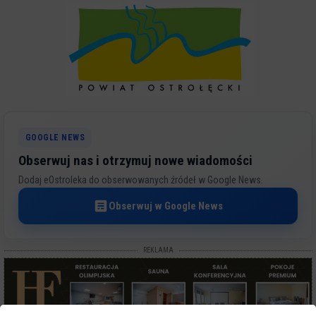
GOOGLE NEWS
Obserwuj nas i otrzymuj nowe wiadomości
Dodaj eOstroleka do obserwowanych źródeł w Google News.
Obserwuj w Google News
REKLAMA