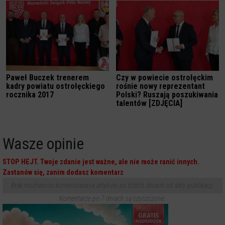
Paweł Buczek trenerem
Czy w powiecie ostrołęckim
kadry powiatu ostrołęckiego
rośnie nowy reprezentant
rocznika 2017
Polski? Ruszają poszukiwania
talentów [ZDJĘCIA]
Wasze opinie
STOP HEJT. Twoje zdanie jest ważne, ale nie może ranić innych.
Zastanów się, zanim dodasz komentarz
Brak możliwości komentowania artykułu po trzech dniach od daty publikacji.
Komentarze po 7 dniach są czyszczone.