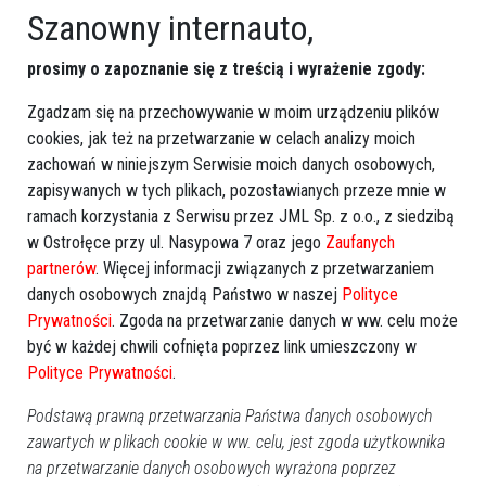
Szanowny internauto,
prosimy o zapoznanie się z treścią i wyrażenie zgody:
Więcej o
:
VIII sesja Rady Powiatu OstrołękaXX
,
budżet 2026
,
pomoc dla rodzin zastępczych
,
stypendia dla nauczycieli
,
Zgadzam się na przechowywanie w moim urządzeniu plików
cookies, jak też na przetwarzanie w celach analizy moich
program terapeutyczny 2026-2030
zachowań w niniejszym Serwisie moich danych osobowych,
zapisywanych w tych plikach, pozostawianych przeze mnie w
ramach korzystania z Serwisu przez JML Sp. z o.o., z siedzibą
w Ostrołęce przy ul. Nasypowa 7 oraz jego
Zaufanych
partnerów
. Więcej informacji związanych z przetwarzaniem
danych osobowych znajdą Państwo w naszej
Polityce
Prywatności
. Zgoda na przetwarzanie danych w ww. celu może
być w każdej chwili cofnięta poprzez link umieszczony w
Polityce Prywatności
.
Podstawą prawną przetwarzania Państwa danych osobowych
zawartych w plikach cookie w ww. celu, jest zgoda użytkownika
na przetwarzanie danych osobowych wyrażona poprzez