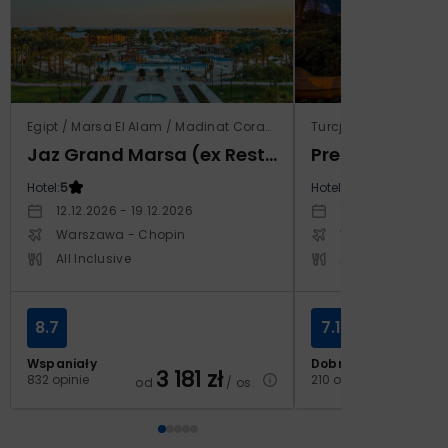
Egipt / Marsa El Alam / Madinat Coraya
Turcja / Riwiera Tur
Jaz Grand Marsa (ex Resta Grand Resort)
Prestige Alan
Hotel:
5
Hotel:
5
12.12.2026 - 19.12.2026
14.10.2026 - 21.1
Warszawa - Chopin
Warszawa - Cho
All Inclusive
All Inclusive
8.7
7.1
Wspaniały
Dobry
3 181
zł
2
832 opinie
210 opinii
od
/ os.
od