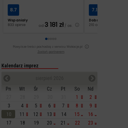
8.7
7.1
Wspaniały
Dobry
3 181
zł
2
833 opinie
210 opinii
od
/ os.
od
Powyższe treści pochodzą z serwisu Wakacje.pl
Zostań partnerem
Kalendarz imprez
sierpień 2026
Pn
Wt
Śr
Cz
Pt
So
Nd
27
28
29
30
31
1
2
3
4
5
6
7
8
9
10
11
12
13
14
15
16
17
18
19
20
21
22
23