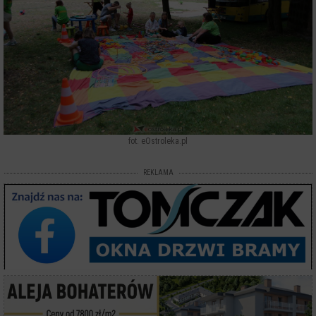
fot. eOstroleka.pl
REKLAMA