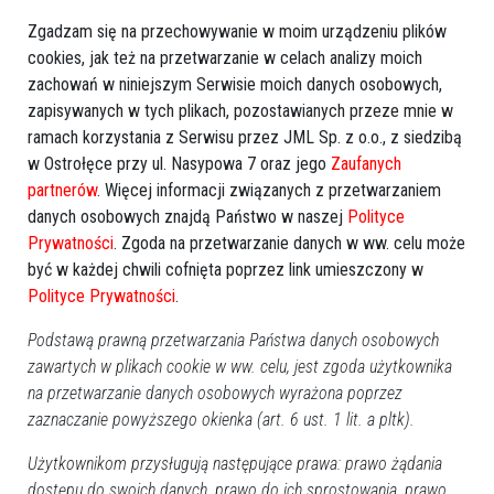
Zgadzam się na przechowywanie w moim urządzeniu plików
cookies, jak też na przetwarzanie w celach analizy moich
REKLAMA
zachowań w niniejszym Serwisie moich danych osobowych,
zapisywanych w tych plikach, pozostawianych przeze mnie w
ramach korzystania z Serwisu przez JML Sp. z o.o., z siedzibą
w Ostrołęce przy ul. Nasypowa 7 oraz jego
Zaufanych
partnerów
. Więcej informacji związanych z przetwarzaniem
danych osobowych znajdą Państwo w naszej
Polityce
Prywatności
. Zgoda na przetwarzanie danych w ww. celu może
Więcej o
:
Myszyniec
,
rajd pieszy
,
rajd rowerowy
być w każdej chwili cofnięta poprzez link umieszczony w
Polityce Prywatności
.
Podstawą prawną przetwarzania Państwa danych osobowych
zawartych w plikach cookie w ww. celu, jest zgoda użytkownika
na przetwarzanie danych osobowych wyrażona poprzez
zaznaczanie powyższego okienka (art. 6 ust. 1 lit. a pltk).
Użytkownikom przysługują następujące prawa: prawo żądania
dostępu do swoich danych, prawo do ich sprostowania, prawo