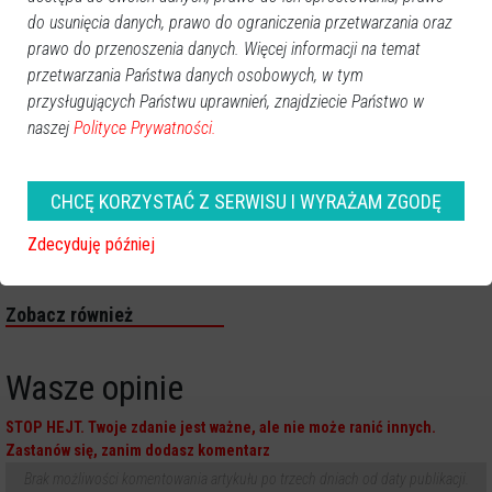
do usunięcia danych, prawo do ograniczenia przetwarzania oraz
prawo do przenoszenia danych. Więcej informacji na temat
przetwarzania Państwa danych osobowych, w tym
przysługujących Państwu uprawnień, znajdziecie Państwo w
naszej
Polityce Prywatności.
CHCĘ KORZYSTAĆ Z SERWISU I WYRAŻAM ZGODĘ
Zdecyduję później
Zobacz również
Wasze opinie
STOP HEJT. Twoje zdanie jest ważne, ale nie może ranić innych.
Zastanów się, zanim dodasz komentarz
Brak możliwości komentowania artykułu po trzech dniach od daty publikacji.