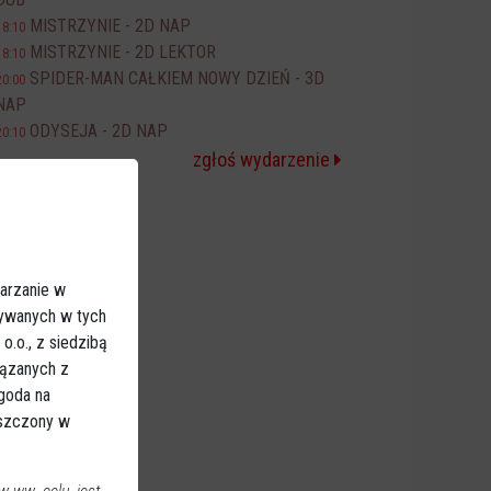
MISTRZYNIE - 2D NAP
18:10
MISTRZYNIE - 2D LEKTOR
18:10
SPIDER-MAN CAŁKIEM NOWY DZIEŃ - 3D
20:00
NAP
ODYSEJA - 2D NAP
20:10
zgłoś wydarzenie
arzanie w
sywanych w tych
.o., z siedzibą
iązanych z
Zgoda na
eszczony w