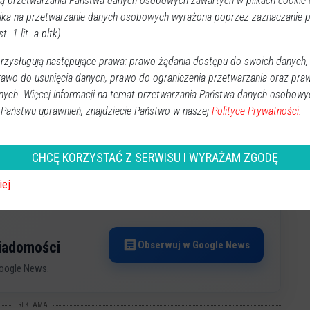
 przetwarzania Państwa danych osobowych zawartych w plikach cookie w
ika na przetwarzanie danych osobowych wyrażona poprzez zaznaczanie
ący w stronę Jastrząbki. Równolegle odcinek Przasnysz
t. 1 lit. a pltk).
 spięcie inwestycji odcinkiem Jastrząbka-Gaczyska.
osi 28.844.000,00 zł.
zysługują następujące prawa: prawo żądania dostępu do swoich danych,
rawo do usunięcia danych, prawo do ograniczenia przetwarzania oraz pra
kolei rozbudowa i przebudowa dróg powiatowych: Troszyn
nych. Więcej informacji na temat przetwarzania Państwa danych osobowy
 Państwu uprawnień, znajdziecie Państwo w naszej
Polityce Prywatności.
wództwa (Głębocz), Ołdaki – Przytuły –
estycji upływa 31 sierpnia tego roku. Kwota zadania
CHCĘ KORZYSTAĆ Z SERWISU I WYRAŻAM ZGODĘ
iej
Obserwuj w Google News
wiadomości
oogle News.
REKLAMA