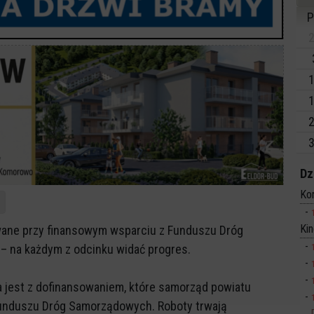
P
2
1
1
2
3
Dz
Ko
Ki
owane przy finansowym wsparciu z Funduszu Dróg
 na każdym z odcinku widać progres.
 jest z dofinansowaniem, które samorząd powiatu
Funduszu Dróg Samorządowych. Roboty trwają