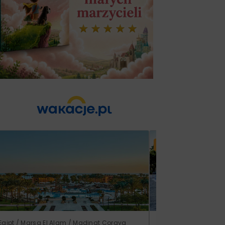
Lato 2026
Egipt / Marsa El Alam / Madinat Coraya
Grecja / Samos / Vo