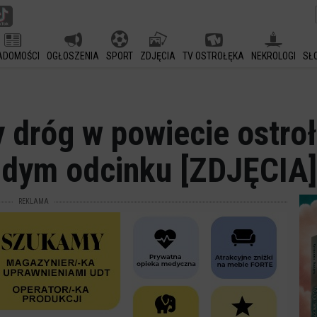
ADOMOŚCI
OGŁOSZENIA
SPORT
ZDJĘCIA
TV OSTROŁĘKA
NEKROLOGI
SŁ
 dróg w powiecie ostro
żdym odcinku [ZDJĘCIA]
REKLAMA