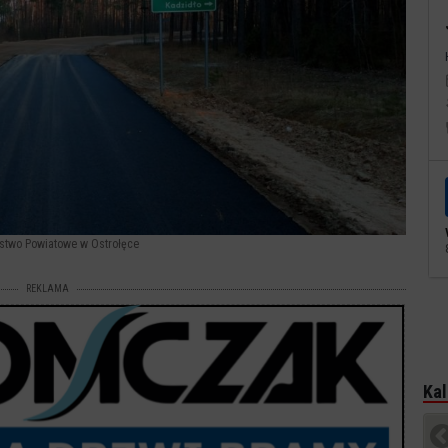
rostwo Powiatowe w Ostrołęce
REKLAMA
Kal