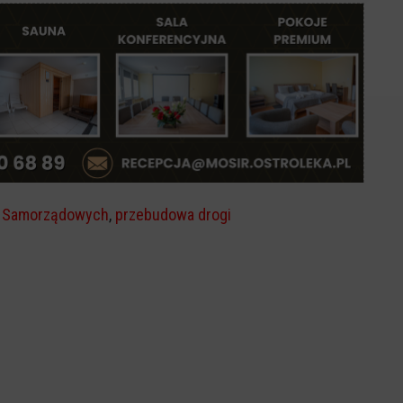
g Samorządowych
,
przebudowa drogi