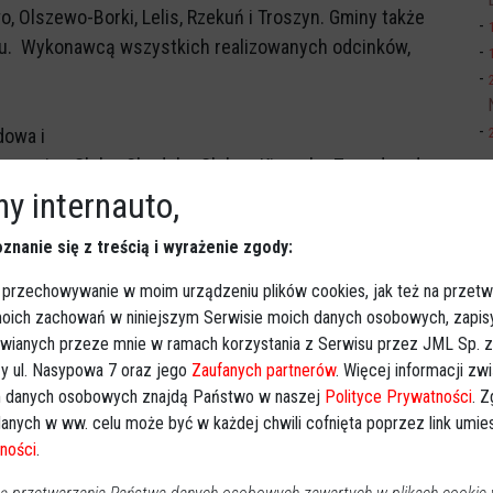
, Olszewo-Borki, Lelis, Rzekuń i Troszyn. Gminy także
tu. Wykonawcą wszystkich realizowanych odcinków,
dowa i
cznia - Gleba, Chudek - Gleba - Kierzek - Zawady, od
. Zadanie to zostało podzielone na dwa odcinki. Umowa
y internauto,
asecznia- Gleba została podpisana 11 grudnia, w Szkole
znanie się z treścią i wyrażenie zgody:
etarg z kwotą 2.882.576, 82 zł. Termin wykonania
any jest też drugi odcinek Chudek - Baranowo. Wartość
 przechowywanie w moim urządzeniu plików cookies, jak też na przetw
ansowania z FDS wyniosła 14. 174 301,00 zł.
 moich zachowań w niniejszym Serwisie moich danych osobowych, zapi
awianych przeze mnie w ramach korzystania z Serwisu przez JML Sp. z o
y ul. Nasypowa 7 oraz jego
Zaufanych partnerów
. Więcej informacji zw
o trwa rozbudowa i przebudowa dróg powiatowych
 danych osobowych znajdą Państwo w naszej
Polityce Prywatności
. 
a, Przasnysz - Baranowo. To największe zadanie powiatu
anych w ww. celu może być w każdej chwili cofnięta poprzez link umi
 km. Realizowane jest w cyklu dwuletnim, w jego skład
ności
.
tapy. Pierwszy kończy się wraz z listopadem 2020 roku,
ym budowana będzie droga od Nowej Wsi w stronę