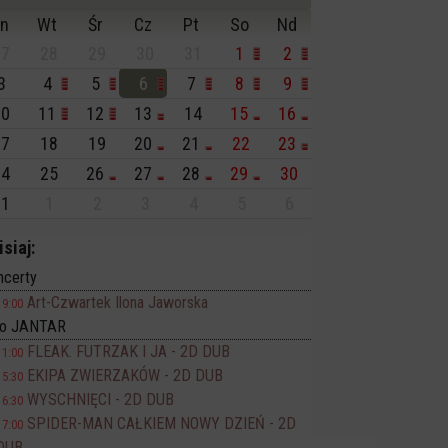
n
Wt
Śr
Cz
Pt
So
Nd
7
28
29
30
31
1
2
3
4
5
6
7
8
9
0
11
12
13
14
15
16
7
18
19
20
21
22
23
4
25
26
27
28
29
30
1
1
2
3
4
5
6
isiaj:
ncerty
Art-Czwartek Ilona Jaworska
19:00
no JANTAR
FLEAK. FUTRZAK I JA - 2D DUB
11:00
EKIPA ZWIERZAKÓW - 2D DUB
15:30
WYSCHNIĘCI - 2D DUB
16:30
SPIDER-MAN CAŁKIEM NOWY DZIEŃ - 2D
17:00
DUB