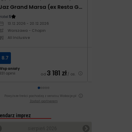
Jaz Grand Marsa (ex Resta Grand Resort)
Kampos Villag
Hotel:
5
Hotel:
3.5
13.12.2026 - 20.12.2026
10.10.2026 - 17.1
Warszawa - Chopin
Warszawa - Ch
All Inclusive
All Inclusive
8.7
8.4
Wspaniały
Bardzo dobry
3 181
zł
831 opinii
129 opinii
od
/ os.
Powyższe treści pochodzą z serwisu Wakacje.pl
Zostań partnerem
endarz imprez
sierpień 2026