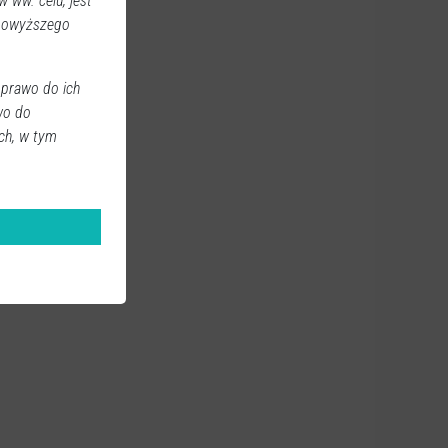
 ww. celu, jest
 powyższego
 prawo do ich
wo do
ch, w tym