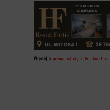
Więcej o
:
powiat ostrołęcki
,
Fundusz Dró