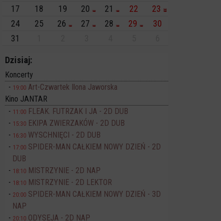
17
18
19
20
21
22
23
24
25
26
27
28
29
30
31
1
2
3
4
5
6
Dzisiaj:
Koncerty
Art-Czwartek Ilona Jaworska
19:00
Kino JANTAR
FLEAK. FUTRZAK I JA - 2D DUB
11:00
EKIPA ZWIERZAKÓW - 2D DUB
15:30
WYSCHNIĘCI - 2D DUB
16:30
SPIDER-MAN CAŁKIEM NOWY DZIEŃ - 2D
17:00
DUB
MISTRZYNIE - 2D NAP
18:10
MISTRZYNIE - 2D LEKTOR
18:10
SPIDER-MAN CAŁKIEM NOWY DZIEŃ - 3D
20:00
NAP
ODYSEJA - 2D NAP
20:10