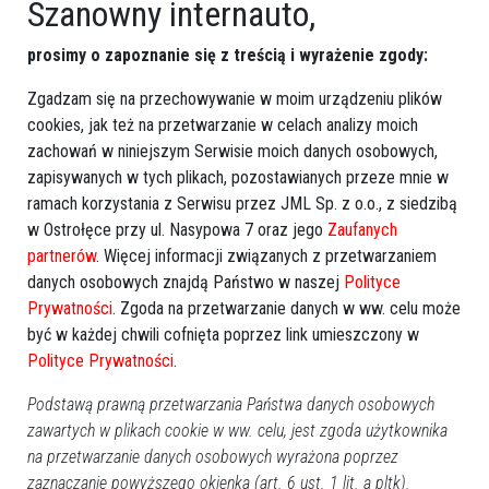
Szanowny internauto,
prosimy o zapoznanie się z treścią i wyrażenie zgody:
REKLAMA
Zgadzam się na przechowywanie w moim urządzeniu plików
cookies, jak też na przetwarzanie w celach analizy moich
zachowań w niniejszym Serwisie moich danych osobowych,
zapisywanych w tych plikach, pozostawianych przeze mnie w
ramach korzystania z Serwisu przez JML Sp. z o.o., z siedzibą
w Ostrołęce przy ul. Nasypowa 7 oraz jego
Zaufanych
Więcej o
:
Rodzinny rajd rowerowy
,
aktywny wypoczynek
,
partnerów
. Więcej informacji związanych z przetwarzaniem
promocja zdrowego stylu życia
,
integracja społeczności
,
danych osobowych znajdą Państwo w naszej
Polityce
odkrywanie lokalnych zakątków
Prywatności
. Zgoda na przetwarzanie danych w ww. celu może
być w każdej chwili cofnięta poprzez link umieszczony w
Polityce Prywatności
.
Podstawą prawną przetwarzania Państwa danych osobowych
zawartych w plikach cookie w ww. celu, jest zgoda użytkownika
na przetwarzanie danych osobowych wyrażona poprzez
zaznaczanie powyższego okienka (art. 6 ust. 1 lit. a pltk).