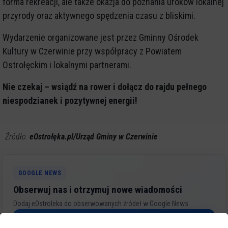
forma rekreacji, ale także okazja do poznania uroków lokalnej
przyrody oraz aktywnego spędzenia czasu z bliskimi.
Wydarzenie organizowane jest przez Gminny Ośrodek
Kultury w Czerwinie przy współpracy z Powiatem
Ostrołęckim i lokalnymi partnerami.
Nie czekaj – wsiądź na rower i dołącz do rajdu pełnego
niespodzianek i pozytywnej energii!
Źródło:
eOstrołęka.pl/Urząd Gminy w Czerwinie
GOOGLE NEWS
Obserwuj nas i otrzymuj nowe wiadomości
Dodaj eOstroleka do obserwowanych źródeł w Google News.
Obserwuj w Google News