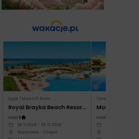
Egipt / Marsa El Alam
Tunezja / Al-Mahdijj
Royal Brayka Beach Resort (ex Zee Brayka)
Monarque El F
Hotel:
5
Hotel:
4
28.11.2026 - 05.12.2026
19.11.2026 - 26.11
Warszawa - Chopin
Warszawa - Cho