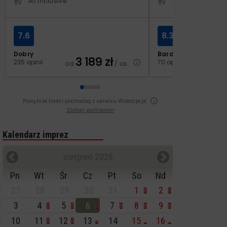
All Inclusive
All Inclusive
7.6
8.3
Dobry
Bardzo dobry
3 189
zł
2
235 opinii
70 opinii
od
/ os.
od
Powyższe treści pochodzą z serwisu Wakacje.pl
Zostań partnerem
Kalendarz imprez
sierpień 2026
Pn
Wt
Śr
Cz
Pt
So
Nd
27
28
29
30
31
1
2
3
4
5
6
7
8
9
10
11
12
13
14
15
16