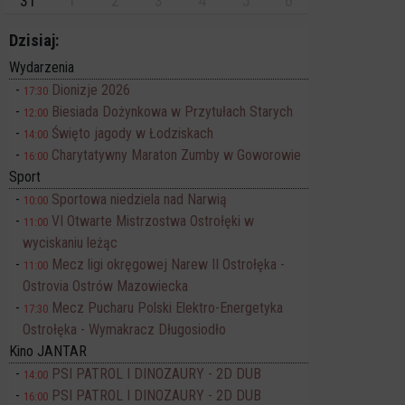
31
1
2
3
4
5
6
Dzisiaj:
Wydarzenia
Dionizje 2026
17:30
Biesiada Dożynkowa w Przytułach Starych
12:00
Święto jagody w Łodziskach
14:00
Charytatywny Maraton Zumby w Goworowie
16:00
Sport
Sportowa niedziela nad Narwią
10:00
VI Otwarte Mistrzostwa Ostrołęki w
11:00
wyciskaniu leżąc
Mecz ligi okręgowej Narew II Ostrołęka -
11:00
Ostrovia Ostrów Mazowiecka
Mecz Pucharu Polski Elektro-Energetyka
17:30
Ostrołęka - Wymakracz Długosiodło
Kino JANTAR
PSI PATROL I DINOZAURY - 2D DUB
14:00
PSI PATROL I DINOZAURY - 2D DUB
16:00