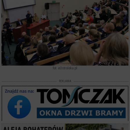
fot. eOstroleka.pl
REKLAMA