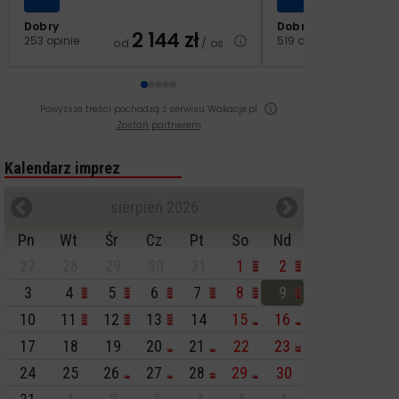
Dobry
Dobry
2 144
zł
2
253 opinie
519 opinii
od
/ os.
od
Powyższe treści pochodzą z serwisu Wakacje.pl
Zostań partnerem
Kalendarz imprez
sierpień 2026
Pn
Wt
Śr
Cz
Pt
So
Nd
27
28
29
30
31
1
2
3
4
5
6
7
8
9
10
11
12
13
14
15
16
17
18
19
20
21
22
23
24
25
26
27
28
29
30