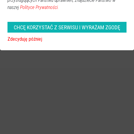
przysługujących Państwu uprawnień, znajdziecie Państwo w
naszej
Polityce Prywatności.
zobacz więcej zdjęć
CHCĘ KORZYSTAĆ Z SERWISU I WYRAŻAM ZGODĘ
Zdecyduję później