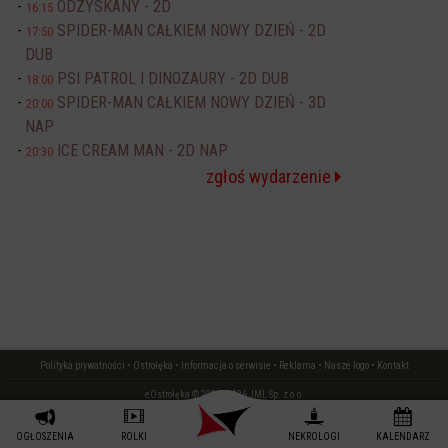
ODZYSKANY - 2D
16:15
SPIDER-MAN CAŁKIEM NOWY DZIEŃ - 2D
17:50
DUB
PSI PATROL I DINOZAURY - 2D DUB
18:00
SPIDER-MAN CAŁKIEM NOWY DZIEŃ - 3D
20:00
NAP
ICE CREAM MAN - 2D NAP
20:30
zgłoś wydarzenie
Polityka prywatności
•
Ostrołęka
•
Informacja o serwisie
•
Reklama
•
Nasze logo
•
Kontakt
eOstrołęka © 2006 - 2026 JML Sp. z o.o.
czas: 0.02 s.
OGŁOSZENIA
ROLKI
NEKROLOGI
KALENDARZ