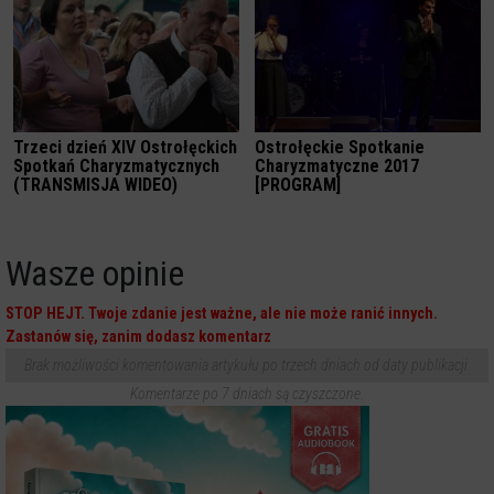
Trzeci dzień XIV Ostrołęckich
Ostrołęckie Spotkanie
Spotkań Charyzmatycznych
Charyzmatyczne 2017
(TRANSMISJA WIDEO)
[PROGRAM]
Wasze opinie
STOP HEJT. Twoje zdanie jest ważne, ale nie może ranić innych.
Zastanów się, zanim dodasz komentarz
Brak możliwości komentowania artykułu po trzech dniach od daty publikacji.
Komentarze po 7 dniach są czyszczone.