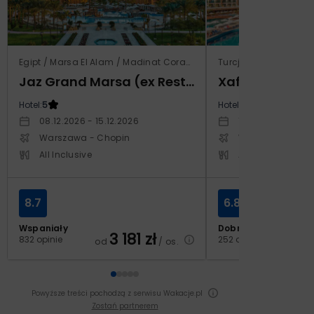
Egipt / Marsa El Alam / Madinat Coraya
Turcja / Riwiera Ture
Jaz Grand Marsa (ex Resta Grand Resort)
Xafira Deluxe 
Hotel:
5
Hotel:
5
08.12.2026 - 15.12.2026
17.04.2027 - 24.
Warszawa - Chopin
Warszawa - Cho
All Inclusive
All Inclusive
8.7
6.8
Wspaniały
Dobry
3 181
zł
2
832 opinie
252 opinie
od
/ os.
od
Powyższe treści pochodzą z serwisu Wakacje.pl
Zostań partnerem