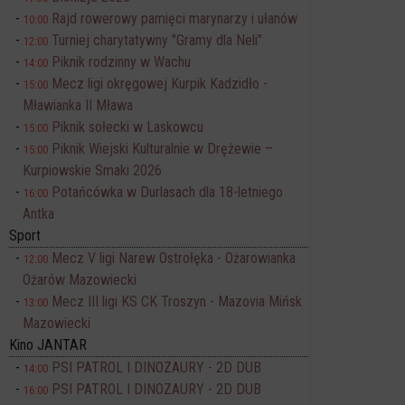
Rajd rowerowy pamięci marynarzy i ułanów
10:00
Turniej charytatywny "Gramy dla Neli"
12:00
Piknik rodzinny w Wachu
14:00
Mecz ligi okręgowej Kurpik Kadzidło -
15:00
Mławianka II Mława
Piknik sołecki w Laskowcu
15:00
Piknik Wiejski Kulturalnie w Drężewie –
15:00
Kurpiowskie Smaki 2026
Potańcówka w Durlasach dla 18-letniego
16:00
Antka
Sport
Mecz V ligi Narew Ostrołęka - Ożarowianka
12:00
Ożarów Mazowiecki
Mecz III ligi KS CK Troszyn - Mazovia Mińsk
13:00
Mazowiecki
Kino JANTAR
PSI PATROL I DINOZAURY - 2D DUB
14:00
PSI PATROL I DINOZAURY - 2D DUB
16:00