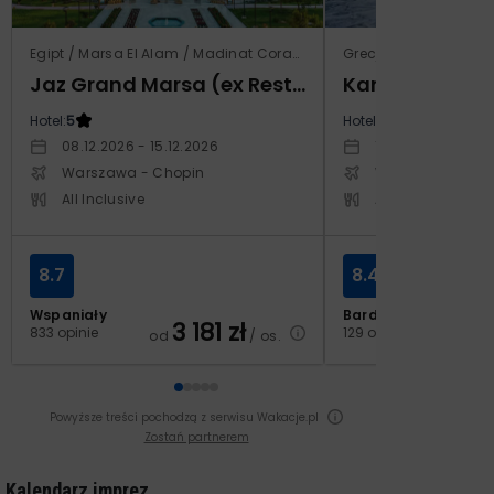
Egipt / Marsa El Alam / Madinat Coraya
Grecja / Samos / Vo
Jaz Grand Marsa (ex Resta Grand Resort)
Kampos Villag
Hotel:
5
Hotel:
3.5
08.12.2026 - 15.12.2026
10.10.2026 - 17.1
Warszawa - Chopin
Warszawa - Cho
All Inclusive
All Inclusive
8.7
8.4
Wspaniały
Bardzo dobry
3 181
zł
2
833 opinie
129 opinii
od
/ os.
od
Powyższe treści pochodzą z serwisu Wakacje.pl
Zostań partnerem
Kalendarz imprez