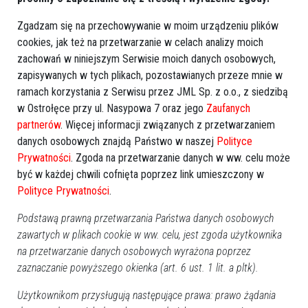
egzekwowanego dłużnika. Ochrona ta polega na tym, że
Zgadzam się na przechowywanie w moim urządzeniu plików
rozporządzenie przez dłużnika nieruchomością po jej
cookies, jak też na przetwarzanie w celach analizy moich
zajęciu nie ma wpływu na dalsze postępowanie
, a
zachowań w niniejszym Serwisie moich danych osobowych,
czynności egzekucyjne są ważne tak w stosunku do
zapisywanych w tych plikach, pozostawianych przeze mnie w
dłużnika, jak i w stosunku do nabywcy. Podkreślenia też
ramach korzystania z Serwisu przez JML Sp. z o.o., z siedzibą
wymaga, że
rozporządzenie nieruchomością po jej zajęciu
w Ostrołęce przy ul. Nasypowa 7 oraz jego
Zaufanych
przez komornika (w tym także wydanie orzeczenia
partnerów
. Więcej informacji związanych z przetwarzaniem
sądowego uwzględniającego powództwo o odwołanie
danych osobowych znajdą Państwo w naszej
Polityce
darowizny) nie jest niedozwolone
a jedynie powoduje
Prywatności
. Zgoda na przetwarzanie danych w ww. celu może
być w każdej chwili cofnięta poprzez link umieszczony w
bezskuteczność w stosunku do wierzycieli, którzy wszczęli
Polityce Prywatności
.
egzekucję z tej nieruchomości.
Podstawą prawną przetwarzania Państwa danych osobowych
-
Przeniesienie własności zajętej nieruchomości między zbywcą
zawartych w plikach cookie w ww. celu, jest zgoda użytkownika
a osobą trzecią jest ważne, ale bezskuteczne w stosunku do
na przetwarzanie danych osobowych wyrażona poprzez
wierzycieli, którzy wszczęli egzekucję. W konsekwencji
zaznaczanie powyższego okienka (art. 6 ust. 1 lit. a pltk).
wierzyciele, którzy skierowali egzekucję do nieruchomości i
Użytkownikom przysługują następujące prawa: prawo żądania
doprowadzili do jej zajęcia, mogą zaspokoić się z niej tak, jakby