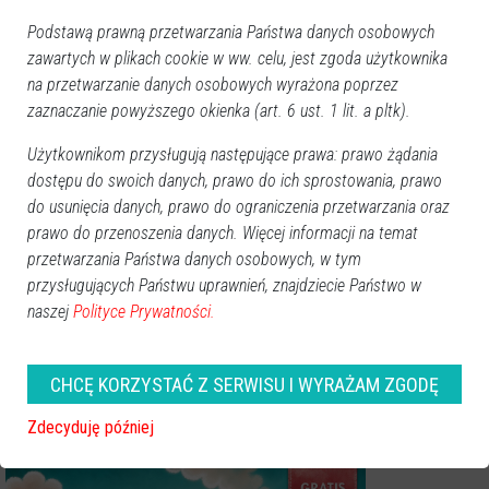
Podstawą prawną przetwarzania Państwa danych osobowych
zawartych w plikach cookie w ww. celu, jest zgoda użytkownika
na przetwarzanie danych osobowych wyrażona poprzez
zaznaczanie powyższego okienka (art. 6 ust. 1 lit. a pltk).
Użytkownikom przysługują następujące prawa: prawo żądania
dostępu do swoich danych, prawo do ich sprostowania, prawo
do usunięcia danych, prawo do ograniczenia przetwarzania oraz
prawo do przenoszenia danych. Więcej informacji na temat
Zobacz również
przetwarzania Państwa danych osobowych, w tym
przysługujących Państwu uprawnień, znajdziecie Państwo w
naszej
Polityce Prywatności.
Wasze opinie
STOP HEJT. Twoje zdanie jest ważne, ale nie może ranić innych.
CHCĘ KORZYSTAĆ Z SERWISU I WYRAŻAM ZGODĘ
Zastanów się, zanim dodasz komentarz
Brak możliwości komentowania artykułu po trzech dniach od daty publikacji.
Zdecyduję później
Komentarze po 7 dniach są czyszczone.