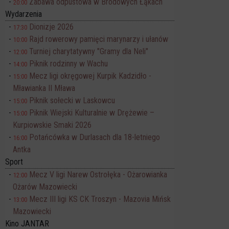
Zabawa odpustowa w Brodowych Łąkach
20:00
Wydarzenia
Dionizje 2026
17:30
Rajd rowerowy pamięci marynarzy i ułanów
10:00
Turniej charytatywny "Gramy dla Neli"
12:00
Piknik rodzinny w Wachu
14:00
Mecz ligi okręgowej Kurpik Kadzidło -
15:00
Mławianka II Mława
Piknik sołecki w Laskowcu
15:00
Piknik Wiejski Kulturalnie w Drężewie –
15:00
Kurpiowskie Smaki 2026
Potańcówka w Durlasach dla 18-letniego
16:00
Antka
Sport
Mecz V ligi Narew Ostrołęka - Ożarowianka
12:00
Ożarów Mazowiecki
Mecz III ligi KS CK Troszyn - Mazovia Mińsk
13:00
Mazowiecki
Kino JANTAR