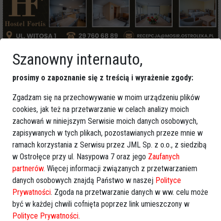
Szanowny internauto,
Więcej o
:
oszustwo na seniorze
,
metoda na pracownika
banku
,
wyłudzenie pieniędzy
,
oszustwo telefoniczne
,
kody
prosimy o zapoznanie się z treścią i wyrażenie zgody:
BLIK
Zgadzam się na przechowywanie w moim urządzeniu plików
cookies, jak też na przetwarzanie w celach analizy moich
zachowań w niniejszym Serwisie moich danych osobowych,
zapisywanych w tych plikach, pozostawianych przeze mnie w
ramach korzystania z Serwisu przez JML Sp. z o.o., z siedzibą
w Ostrołęce przy ul. Nasypowa 7 oraz jego
Zaufanych
partnerów
. Więcej informacji związanych z przetwarzaniem
danych osobowych znajdą Państwo w naszej
Polityce
Prywatności
. Zgoda na przetwarzanie danych w ww. celu może
być w każdej chwili cofnięta poprzez link umieszczony w
Polityce Prywatności
.