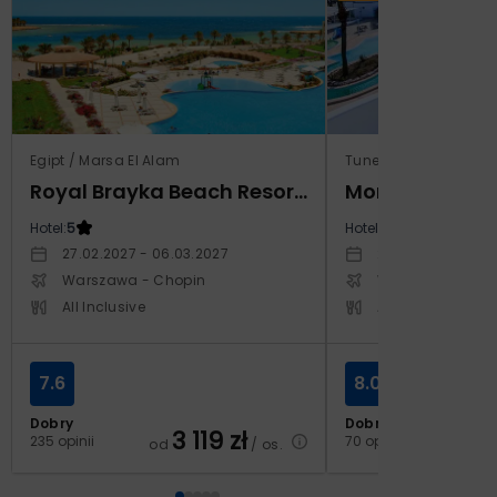
Egipt / Marsa El Alam
Tunezja / Monastir
Royal Brayka Beach Resort (ex Zee Brayka)
Hotel:
5
Hotel:
4
27.02.2027 - 06.03.2027
29.10.2026 - 05.1
Warszawa - Chopin
Warszawa - Cho
All Inclusive
All Inclusive
7.6
8.0
Dobry
Dobry
3 119
zł
2
235 opinii
70 opinii
od
/ os.
od