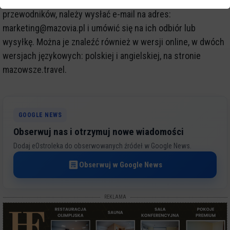
Kultury, Promocji i Turystyki UMWM. Aby otrzymać komplet
przewodników, należy wysłać e-mail na adres:
marketing@mazovia.pl i umówić się na ich odbiór lub
wysyłkę. Można je znaleźć również w wersji online, w dwóch
wersjach językowych: polskiej i angielskiej, na stronie
mazowsze.travel.
GOOGLE NEWS
Obserwuj nas i otrzymuj nowe wiadomości
Dodaj eOstroleka do obserwowanych źródeł w Google News.
Obserwuj w Google News
REKLAMA