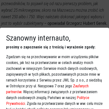
przewodników, to pojawił się od razu pierwszy problem, jak
wybrać 25 mikrowypraw, skoro na Mazowszu można zrobić ich
nawet 250 albo i 750. Więc należało dokonać jakiegoś wyboru i
jest to wybór subiektywny
– opowiadał Grzegorz Hubert Gerek.
W swojej wypowiedzi wyróżnił 3 mikrowyprawy:
Szanowny internauto,
Nadbużańska Kraina Spokoju, gdzie można znaleźć nie
tylko ciekawe atrakcje, jak na przykład kapliczka św.
prosimy o zapoznanie się z treścią i wyrażenie zgody:
Jana Nepomucena spod Sadownego, zwana również
Zgadzam się na przechowywanie w moim urządzeniu plików
Wędrującym Janem, ale przede wszystkim można
cookies, jak też na przetwarzanie w celach analizy moich
zaznać błogiego spokoju i odetchnąć od
zachowań w niniejszym Serwisie moich danych osobowych,
wielkomiejskiego zgiełku;
zapisywanych w tych plikach, pozostawianych przeze mnie w
Od ławeczki Himilsbacha do ławeczki w Wilkowyjach –
ramach korzystania z Serwisu przez JML Sp. z o.o., z siedzibą
w Ostrołęce przy ul. Nasypowa 7 oraz jego
Zaufanych
to mikrowyprawa po Mazowszu dla miłośników historii,
partnerów
. Więcej informacji związanych z przetwarzaniem
w tym Jana Himilsbacha, czyli polskiego aktora, pisarza
danych osobowych znajdą Państwo w naszej
Polityce
i scenarzysty oraz znanego polskiego serialu „Ranczo".
Prywatności
. Zgoda na przetwarzanie danych w ww. celu może
Wyprawa na Ptaki – kolejna atrakcja polegająca na