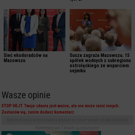
Sieć ekodoradców na
Susza zagraża Mazowszu. 15
Mazowszu
spółek wodnych z subregionu
ostrołęckiego ze wsparciem
sejmiku
Wasze opinie
STOP HEJT. Twoje zdanie jest ważne, ale nie może ranić innych.
Zastanów się, zanim dodasz komentarz
Brak możliwości komentowania artykułu po trzech dniach od daty publikacji.
Komentarze po 7 dniach są czyszczone.