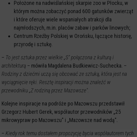
Położone na nadwiślańskiej skarpie zoo w Płocku, w
którym można zobaczyć ponad 600 gatunków zwierząt
i które oferuje wiele wspaniałych atrakcji dla
najmłodszych, m.in. placów zabaw i parków linowych;
Centrum Rzeźby Polskiej w Orońsku, łączące historię,
przyrodę i sztukę.
–
To jest sztuka przez wielkie „S" połączona z kulturą i
architekturą
– mówiła Magdalena Budkiewicz-Suchecka. –
Rodziny z dziećmi uczą się obcować ze sztuką, która jest na
wyciągnięcie ręki. Resztę inspiracji można znaleźć w
przewodniku „Z rodziną przez Mazowsze".
Kolejne inspiracje na podróże po Mazowszu przedstawił
Grzegorz Hubert Gerek, współautor przewodników „25
mikrowypraw po Mazowszu" i „Mazowsze nad wodą".
–
Kiedy rok temu dostałem propozycję bycia współautorem tych