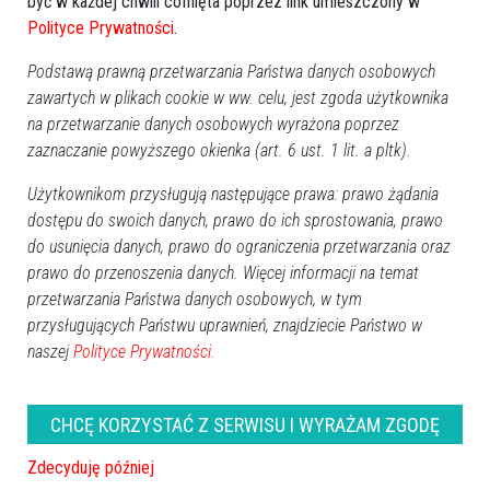
być w każdej chwili cofnięta poprzez link umieszczony w
obserwowaniu ptasiego życia.
Polityce Prywatności
.
Więcej inspiracji na podróże po Mazowszu można znaleźć w
Podstawą prawną przetwarzania Państwa danych osobowych
przewodnikach, których współautorem jest Grzegorz Hubert
zawartych w plikach cookie w ww. celu, jest zgoda użytkownika
Gerek – w „25 mikrowypraw po Mazowszu" i „Mazowsze nad
na przetwarzanie danych osobowych wyrażona poprzez
zaznaczanie powyższego okienka (art. 6 ust. 1 lit. a pltk).
wodą". To zbiór atrakcji i miejsc, które można odwiedzić
zarówno podczas dłuższego urlopu, jak i podczas krótkiego
Użytkownikom przysługują następujące prawa: prawo żądania
wypadu na weekend.
dostępu do swoich danych, prawo do ich sprostowania, prawo
do usunięcia danych, prawo do ograniczenia przetwarzania oraz
Inspiracje do podróży –
prawo do przenoszenia danych. Więcej informacji na temat
przewodniki turystyczne
przetwarzania Państwa danych osobowych, w tym
przysługujących Państwu uprawnień, znajdziecie Państwo w
Przewodniki turystyczne „25 mikrowypraw po Mazowszu",
naszej
Polityce Prywatności.
„Mazowsze nad wodą" i „Z rodziną przez Mazowsze" już od
12 lipca będą dostępne w punktach informacji turystycznych
CHCĘ KORZYSTAĆ Z SERWISU I WYRAŻAM ZGODĘ
wymienionych na stronie Mazowieckiej Regionalnej
Organizacji Turystycznej, a także w siedzibie Departamentu
Zdecyduję później