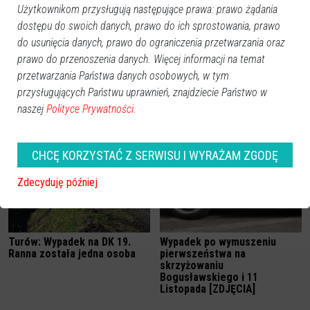
Użytkownikom przysługują następujące prawa: prawo żądania
dostępu do swoich danych, prawo do ich sprostowania, prawo
do usunięcia danych, prawo do ograniczenia przetwarzania oraz
prawo do przenoszenia danych. Więcej informacji na temat
przetwarzania Państwa danych osobowych, w tym
Wypadek ciężarówki w
Poważny wypadek na DK-61
przysługujących Państwu uprawnień, znajdziecie Państwo w
Komornikach. Świnie
między Ostrołęką a Łomżą.
naszej
Polityce Prywatności.
rozbiegły się po polu (wideo)
Trzy osoby ranne [ZDJĘCIA]
CHCĘ KORZYSTAĆ Z SERWISU I WYRAŻAM ZGODĘ
Zdecyduję później
Turów: Wypadek na DK 19.
Wypadek po wymuszeniu
Ranna została jedna osoba
pierwszeństwa na
skrzyżowaniu
Bogusławskiego i 11
Listopada [ZDJĘCIA]