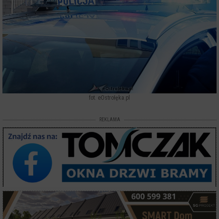
fot. eOstrołęka.pl
REKLAMA