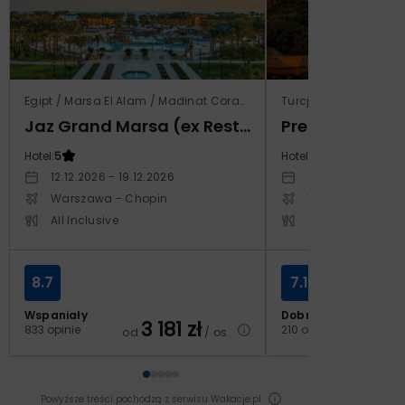
Egipt / Marsa El Alam / Madinat Coraya
Turcja / Riwiera Tur
Jaz Grand Marsa (ex Resta Grand Resort)
Prestige Alan
Hotel:
5
Hotel:
5
12.12.2026 - 19.12.2026
14.10.2026 - 21.1
Warszawa - Chopin
Warszawa - Cho
All Inclusive
All Inclusive
8.7
7.1
Wspaniały
Dobry
3 181
zł
2
833 opinie
210 opinii
od
/ os.
od
Powyższe treści pochodzą z serwisu Wakacje.pl