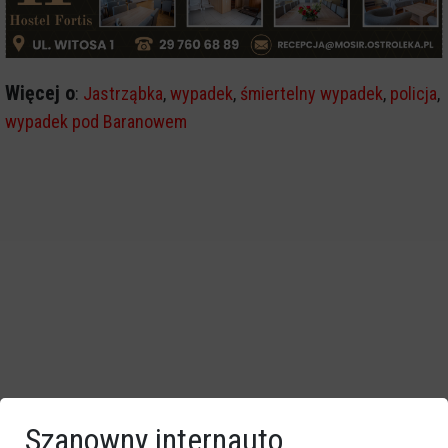
Więcej o
:
Jastrząbka
,
wypadek
,
śmiertelny wypadek
,
policja
,
wypadek pod Baranowem
Szanowny internauto,