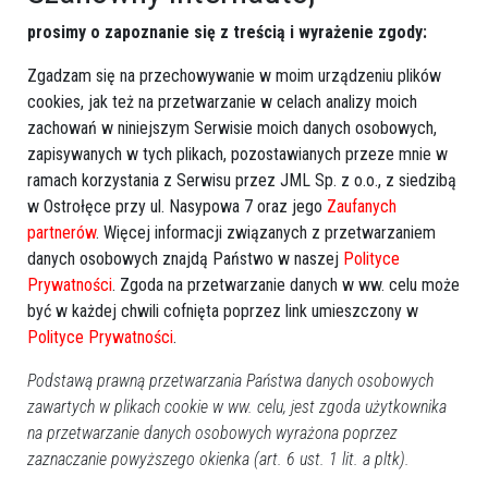
prosimy o zapoznanie się z treścią i wyrażenie zgody:
Zgadzam się na przechowywanie w moim urządzeniu plików
cookies, jak też na przetwarzanie w celach analizy moich
zachowań w niniejszym Serwisie moich danych osobowych,
zapisywanych w tych plikach, pozostawianych przeze mnie w
ramach korzystania z Serwisu przez JML Sp. z o.o., z siedzibą
Zobacz również
w Ostrołęce przy ul. Nasypowa 7 oraz jego
Zaufanych
partnerów
. Więcej informacji związanych z przetwarzaniem
danych osobowych znajdą Państwo w naszej
Polityce
Prywatności
. Zgoda na przetwarzanie danych w ww. celu może
być w każdej chwili cofnięta poprzez link umieszczony w
Polityce Prywatności
.
Podstawą prawną przetwarzania Państwa danych osobowych
Wypadek drogowy w
Ostrołęka: Potrącenie
Jazgarce. Trzy osoby trafiły
pieszej przy ulicy
zawartych w plikach cookie w ww. celu, jest zgoda użytkownika
do szpitala
Goworowskiej [ZDJĘCIA]
na przetwarzanie danych osobowych wyrażona poprzez
zaznaczanie powyższego okienka (art. 6 ust. 1 lit. a pltk).