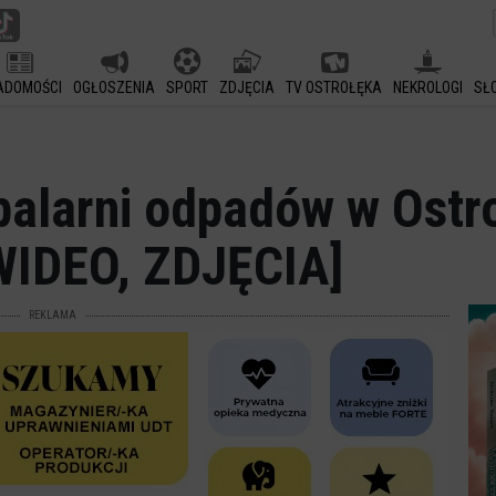
ADOMOŚCI
OGŁOSZENIA
SPORT
ZDJĘCIA
TV OSTROŁĘKA
NEKROLOGI
SŁ
palarni odpadów w Ostr
WIDEO, ZDJĘCIA]
REKLAMA