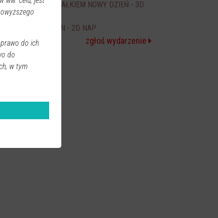
 ww. celu, jest
SPIDER-MAN CAŁKIEM NOWY DZIEŃ - 3D
20:00
 powyższego
NAP
ICE CREAM MAN - 2D NAP
20:30
zgłoś wydarzenie
 prawo do ich
wo do
ch, w tym