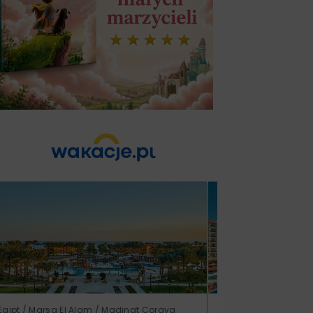
Egipt / Marsa El Alam / Madinat Coraya
Turcja / Riwiera Ture