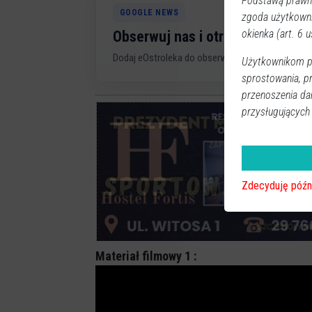
Podstawą prawną
GOOGLE NEWS
zgoda użytkown
okienka (art. 6 us
Obserwuj nas i otrzymuj nowe 
Dodaj eOstroleka do obserwowanych źródeł w G
Użytkownikom pr
sprostowania, p
przenoszenia da
przysługujących
Zdecyduję późn
Materiał filmowy 1 :