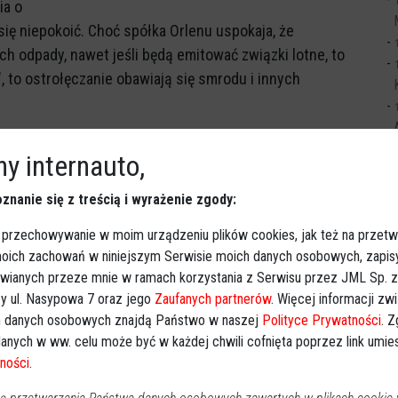
ia o
się niepokoić. Choć spółka Orlenu uspokaja, że
 odpady, nawet jeśli będą emitować związki lotne, to
 to ostrołęczanie obawiają się smrodu i innych
Sp
j nr 4 odbyło się spotkanie mieszkańców, w którym
y internauto,
Większość obecnych była zdecydowanie przeciw
onalnych wypowiedzi, m.in. o tym, że spalarnię
znanie się z treścią i wyrażenie zgody:
inne miasto prezesa Orlenu Daniela Obajtka), słowne
 przechowywanie w moim urządzeniu plików cookies, jak też na przetw
 moich zachowań w niniejszym Serwisie moich danych osobowych, zapi
Ki
awianych przeze mnie w ramach korzystania z Serwisu przez JML Sp. z o
akładów z osiedla Wojciechowice - Stora Enso.
y ul. Nasypowa 7 oraz jego
Zaufanych partnerów
. Więcej informacji zw
 danych osobowych znajdą Państwo w naszej
Polityce Prywatności
. 
anych w ww. celu może być w każdej chwili cofnięta poprzez link umi
a
ności
.