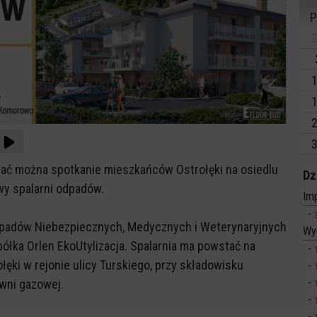
P
2
1
1
2
3
ać można spotkanie mieszkańców Ostrołęki na osiedlu
Dz
y spalarni odpadów.
Imp
Odpadów Niebezpiecznych, Medycznych i Weterynaryjnych
Wy
łka Orlen EkoUtylizacja. Spalarnia ma powstać na
łęki w rejonie ulicy Turskiego, przy składowisku
wni gazowej.