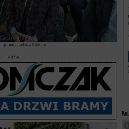
. spalarni odpadów w Ostrołęce
REKLAMA
Kal