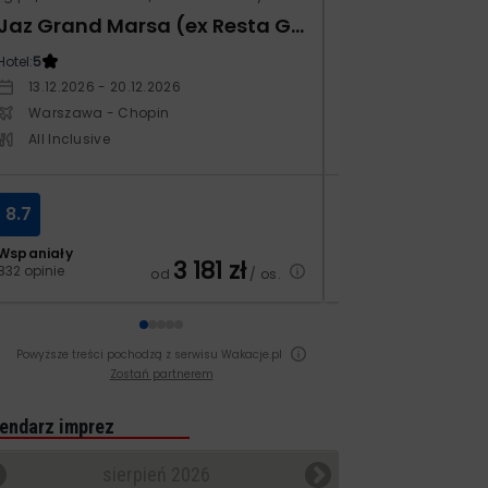
Jaz Grand Marsa (ex Resta Grand Resort)
Xafira Deluxe 
Hotel:
5
Hotel:
5
13.12.2026 - 20.12.2026
17.04.2027 - 24.
Warszawa - Chopin
Warszawa - Ch
All Inclusive
All Inclusive
8.7
6.8
Wspaniały
Dobry
3 181
zł
832 opinie
252 opinie
od
/ os.
Powyższe treści pochodzą z serwisu Wakacje.pl
Zostań partnerem
endarz imprez
sierpień 2026