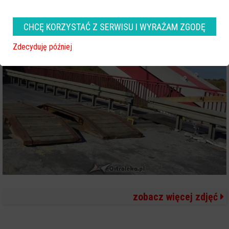
CHCĘ KORZYSTAĆ Z SERWISU I WYRAŻAM ZGODĘ
Zdecyduję później
zobacz więcej zdjęć