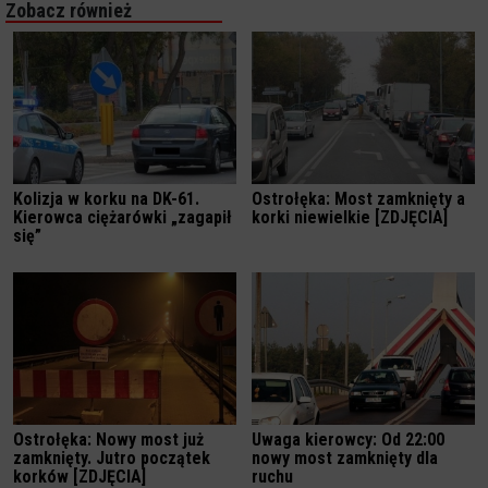
Zobacz również
Kolizja w korku na DK-61.
Ostrołęka: Most zamknięty a
Kierowca ciężarówki „zagapił
korki niewielkie [ZDJĘCIA]
się”
Ostrołęka: Nowy most już
Uwaga kierowcy: Od 22:00
zamknięty. Jutro początek
nowy most zamknięty dla
korków [ZDJĘCIA]
ruchu