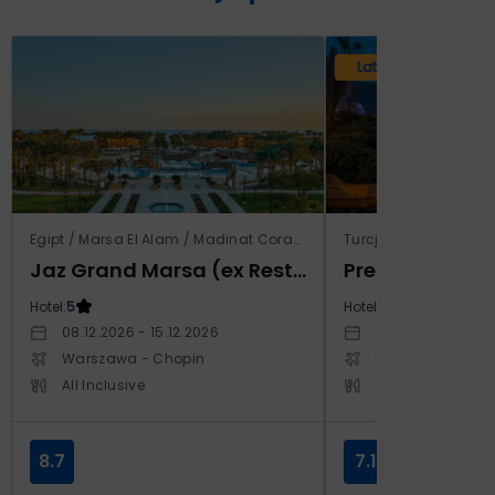
Lato 2026
Egipt / Marsa El Alam / Madinat Coraya
Turcja / Riwiera Tur
Jaz Grand Marsa (ex Resta Grand Resort)
Prestige Alan
Hotel:
5
Hotel:
5
08.12.2026 - 15.12.2026
14.10.2026 - 21.1
Warszawa - Chopin
Warszawa - Cho
All Inclusive
All Inclusive
8.7
7.1