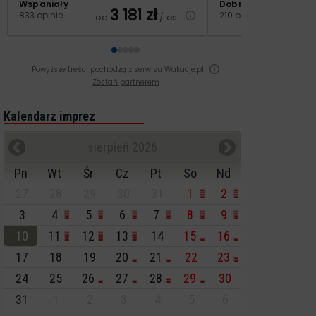
Wspaniały
Dobry
3 181
zł
2
833 opinie
210 opinii
od
/ os.
od
Powyższe treści pochodzą z serwisu Wakacje.pl
Zostań partnerem
Kalendarz imprez
sierpień 2026
Pn
Wt
Śr
Cz
Pt
So
Nd
27
28
29
30
31
1
2
3
4
5
6
7
8
9
10
11
12
13
14
15
16
17
18
19
20
21
22
23
24
25
26
27
28
29
30
31
1
2
3
4
5
6