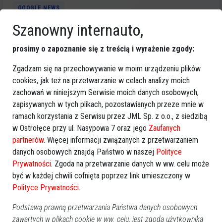
GOOGLE NEWS
Obserwuj nas i otrzymuj nowe wiadomości
Szanowny internauto,
Dodaj eOstroleka do obserwowanych źródeł w Google News.
prosimy o zapoznanie się z treścią i wyrażenie zgody:
Obserwuj w Google News
Zgadzam się na przechowywanie w moim urządzeniu plików
cookies, jak też na przetwarzanie w celach analizy moich
REKLAMA
zachowań w niniejszym Serwisie moich danych osobowych,
zapisywanych w tych plikach, pozostawianych przeze mnie w
ramach korzystania z Serwisu przez JML Sp. z o.o., z siedzibą
w Ostrołęce przy ul. Nasypowa 7 oraz jego
Zaufanych
partnerów
. Więcej informacji związanych z przetwarzaniem
danych osobowych znajdą Państwo w naszej
Polityce
Prywatności
. Zgoda na przetwarzanie danych w ww. celu może
Więcej o
:
spotkanie integracyjne
,
Sprawni Niepełnosprawni
,
być w każdej chwili cofnięta poprzez link umieszczony w
zajęcia sportowe
,
Ośrodek Pomocy Społecznej Czerwin
,
Polityce Prywatności
.
zgłoszenia do 25 czerwca
Podstawą prawną przetwarzania Państwa danych osobowych
zawartych w plikach cookie w ww. celu, jest zgoda użytkownika