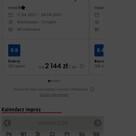
Hotel:
5
Hotel:
3.5
17.04.2027 - 24.04.2027
10.10.2026 - 17.1
Warszawa - Chopin
Warszawa - Cho
All Inclusive
All Inclusive
6.9
8.4
Dobry
Bardzo dobry
2 144
zł
2
251 opinii
129 opinii
od
/ os.
od
Powyższe treści pochodzą z serwisu Wakacje.pl
Zostań partnerem
Kalendarz imprez
sierpień 2026
Pn
Wt
Śr
Cz
Pt
So
Nd