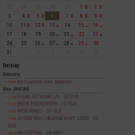
27
28
29
30
31
1
2
3
4
5
6
7
8
9
10
11
12
13
14
15
16
17
18
19
20
21
22
23
24
25
26
27
28
29
30
31
1
2
3
4
5
6
Dzisiaj:
Koncerty
Art-Czwartek Ilona Jaworska
19:00
Kino JANTAR
FLEAK. FUTRZAK I JA - 2D DUB
11:00
EKIPA ZWIERZAKÓW - 2D DUB
15:30
WYSCHNIĘCI - 2D DUB
16:30
SPIDER-MAN CAŁKIEM NOWY DZIEŃ - 2D
17:00
DUB
MISTRZYNIE - 2D NAP
18:10