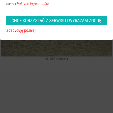
naszej
Polityce Prywatności.
CHCĘ KORZYSTAĆ Z SERWISU I WYRAŻAM ZGODĘ
Zdecyduję później
fot. OSP Ostrołęka