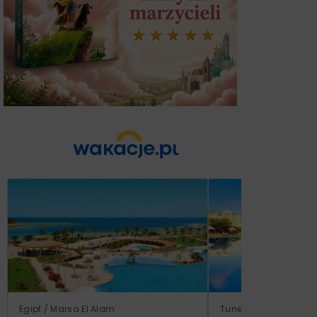
Egipt / Marsa El Alam
Tunezja / Al-Mahdijj