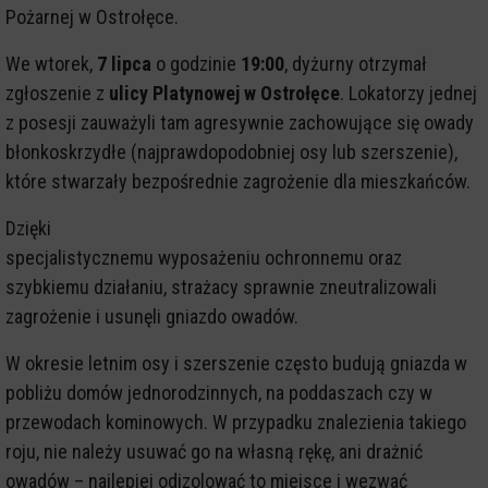
Pożarnej w Ostrołęce.
We wtorek,
7 lipca
o godzinie
19:00
, dyżurny otrzymał
zgłoszenie z
ulicy Platynowej w Ostrołęce
. Lokatorzy jednej
z posesji zauważyli tam agresywnie zachowujące się owady
błonkoskrzydłe (najprawdopodobniej osy lub szerszenie),
które stwarzały bezpośrednie zagrożenie dla mieszkańców.
Dzięki
specjalistycznemu wyposażeniu ochronnemu oraz
szybkiemu działaniu, strażacy sprawnie zneutralizowali
zagrożenie i usunęli gniazdo owadów.
W okresie letnim osy i szerszenie często budują gniazda w
pobliżu domów jednorodzinnych, na poddaszach czy w
przewodach kominowych. W przypadku znalezienia takiego
roju, nie należy usuwać go na własną rękę, ani drażnić
owadów – najlepiej odizolować to miejsce i wezwać