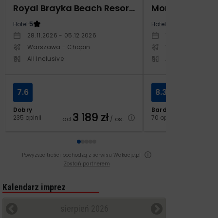
Royal Brayka Beach Resort (ex Zee Brayka)
Monarque El F
Hotel:
5
Hotel:
4
28.11.2026 - 05.12.2026
19.11.2026 - 26.11
Warszawa - Chopin
Warszawa - Cho
All Inclusive
All Inclusive
7.6
8.3
Dobry
Bardzo dobry
3 189
zł
2
235 opinii
70 opinii
od
/ os.
od
Powyższe treści pochodzą z serwisu Wakacje.pl
Zostań partnerem
Kalendarz imprez
sierpień 2026