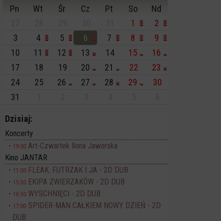
Pn
Wt
Śr
Cz
Pt
So
Nd
27
28
29
30
31
1
2
3
4
5
6
7
8
9
10
11
12
13
14
15
16
17
18
19
20
21
22
23
24
25
26
27
28
29
30
31
1
2
3
4
5
6
Dzisiaj:
Koncerty
Art-Czwartek Ilona Jaworska
19:00
Kino JANTAR
FLEAK. FUTRZAK I JA - 2D DUB
11:00
EKIPA ZWIERZAKÓW - 2D DUB
15:30
WYSCHNIĘCI - 2D DUB
16:30
SPIDER-MAN CAŁKIEM NOWY DZIEŃ - 2D
17:00
DUB