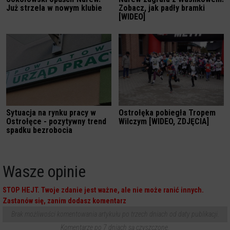
Już strzela w nowym klubie
Zobacz, jak padły bramki
[WIDEO]
Sytuacja na rynku pracy w
Ostrołęka pobiegła Tropem
Ostrołęce - pozytywny trend
Wilczym [WIDEO, ZDJĘCIA]
spadku bezrobocia
Wasze opinie
STOP HEJT. Twoje zdanie jest ważne, ale nie może ranić innych.
Zastanów się, zanim dodasz komentarz
Brak możliwości komentowania artykułu po trzech dniach od daty publikacji.
Komentarze po 7 dniach są czyszczone.