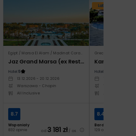
Lato 2026
Egipt / Marsa El Alam / Madinat Coraya
Grecja / Samos / Vo
Jaz Grand Marsa (ex Resta Grand Resort)
Kampos Villag
Hotel:
5
Hotel:
3.5
13.12.2026 - 20.12.2026
10.10.2026 - 17.1
Warszawa - Chopin
Warszawa - Cho
All Inclusive
All Inclusive
8.7
8.4
Wspaniały
Bardzo dobry
3 181
zł
2
832 opinie
129 opinii
od
/ os.
od