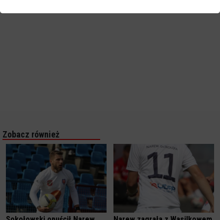
Zobacz również
Sokołowski opuścił Narew.
Narew zagrała z Wasilkowem.