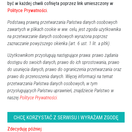
być w każdej chwili cofnięta poprzez link umieszczony w
Polityce Prywatności
.
Podstawą prawną przetwarzania Państwa danych osobowych
zawartych w plikach cookie w ww. celu, jest zgoda użytkownika
na przetwarzanie danych osobowych wyrażona poprzez
zaznaczanie powyższego okienka (art. 6 ust. 1 lit. a pltk).
Więcej o
:
Walne Zebranie OSP
,
sprawozdanie finansowe
,
absolutorium zarządu
,
plan działalności 2025
,
goście
Użytkownikom przysługują następujące prawa: prawo żądania
dostępu do swoich danych, prawo do ich sprostowania, prawo
honorowi
do usunięcia danych, prawo do ograniczenia przetwarzania oraz
prawo do przenoszenia danych. Więcej informacji na temat
przetwarzania Państwa danych osobowych, w tym
przysługujących Państwu uprawnień, znajdziecie Państwo w
naszej
Polityce Prywatności.
CHCĘ KORZYSTAĆ Z SERWISU I WYRAŻAM ZGODĘ
Zdecyduję później