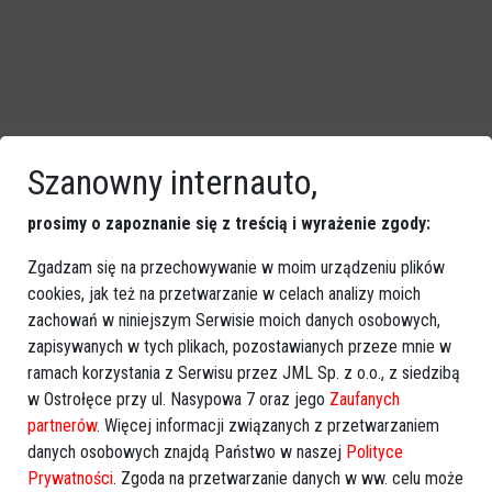
Szanowny internauto,
prosimy o zapoznanie się z treścią i wyrażenie zgody:
Zgadzam się na przechowywanie w moim urządzeniu plików
cookies, jak też na przetwarzanie w celach analizy moich
GOOGLE NEWS
zachowań w niniejszym Serwisie moich danych osobowych,
Obserwuj nas i otrzymuj nowe wiadomości
zapisywanych w tych plikach, pozostawianych przeze mnie w
Dodaj eOstroleka do obserwowanych źródeł w Google News.
ramach korzystania z Serwisu przez JML Sp. z o.o., z siedzibą
w Ostrołęce przy ul. Nasypowa 7 oraz jego
Zaufanych
Obserwuj w Google News
partnerów
. Więcej informacji związanych z przetwarzaniem
danych osobowych znajdą Państwo w naszej
Polityce
Prywatności
. Zgoda na przetwarzanie danych w ww. celu może
REKLAMA