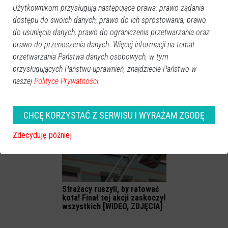
Użytkownikom przysługują następujące prawa: prawo żądania
dostępu do swoich danych, prawo do ich sprostowania, prawo
do usunięcia danych, prawo do ograniczenia przetwarzania oraz
prawo do przenoszenia danych. Więcej informacji na temat
przetwarzania Państwa danych osobowych, w tym
przysługujących Państwu uprawnień, znajdziecie Państwo w
Ostrołęccy strażacy ratują
Chemiczna awaria w
naszej
Polityce Prywatności.
zwierzęta w nietypowych
zakładzie produkcyjnym w
sytuacjach
Baranowie [ZDJĘCIA]
CHCĘ KORZYSTAĆ Z SERWISU I WYRAŻAM ZGODĘ
Zdecyduję później
Strażacy ruszyli, by ratować
kota! Finał tej akcji zaskoczył
wszystkich [WIDEO, ZDJĘCIA]