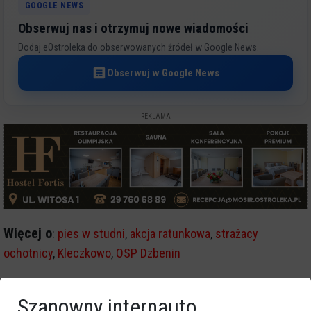
GOOGLE NEWS
Obserwuj nas i otrzymuj nowe wiadomości
Dodaj eOstroleka do obserwowanych źródeł w Google News.
Obserwuj w Google News
REKLAMA
Więcej o
:
pies w studni
,
akcja ratunkowa
,
strażacy
ochotnicy
,
Kleczkowo
,
OSP Dzbenin
Szanowny internauto,