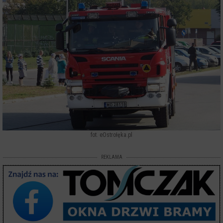
fot. eOstrołęka.pl
REKLAMA