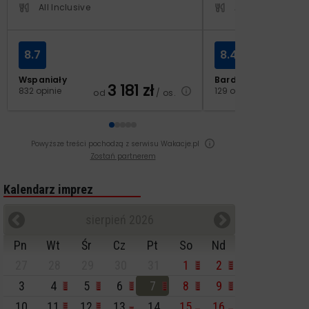
All Inclusive
All Inclusive
8.7
8.4
Wspaniały
Bardzo dobry
3 181
zł
2
832 opinie
129 opinii
od
/ os.
od
Powyższe treści pochodzą z serwisu Wakacje.pl
Zostań partnerem
Kalendarz imprez
sierpień 2026
Pn
Wt
Śr
Cz
Pt
So
Nd
27
28
29
30
31
1
2
3
4
5
6
7
8
9
10
11
12
13
14
15
16