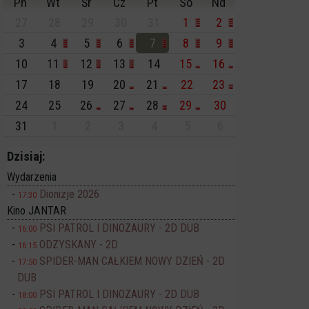
Pn
Wt
Śr
Cz
Pt
So
Nd
27
28
29
30
31
1
2
3
4
5
6
7
8
9
10
11
12
13
14
15
16
17
18
19
20
21
22
23
24
25
26
27
28
29
30
31
1
2
3
4
5
6
Dzisiaj:
Wydarzenia
Dionizje 2026
17:30
Kino JANTAR
PSI PATROL I DINOZAURY - 2D DUB
16:00
ODZYSKANY - 2D
16:15
SPIDER-MAN CAŁKIEM NOWY DZIEŃ - 2D
17:50
DUB
PSI PATROL I DINOZAURY - 2D DUB
18:00