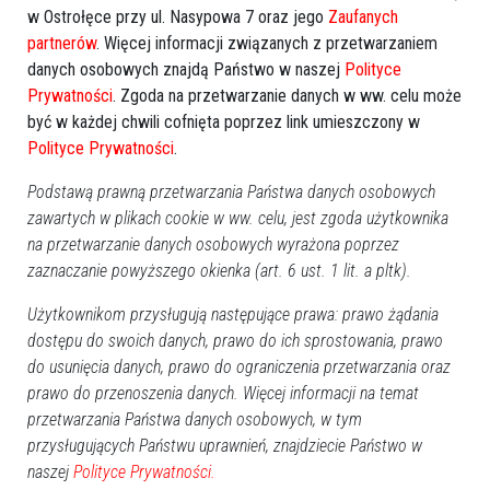
w Ostrołęce przy ul. Nasypowa 7 oraz jego
Zaufanych
partnerów
. Więcej informacji związanych z przetwarzaniem
danych osobowych znajdą Państwo w naszej
Polityce
Prywatności
. Zgoda na przetwarzanie danych w ww. celu może
Więcej o
:
Kino Jantar
,
repertuar
,
repertuar kina
,
styczeń w
być w każdej chwili cofnięta poprzez link umieszczony w
Polityce Prywatności
.
kinie Jantar
Podstawą prawną przetwarzania Państwa danych osobowych
zawartych w plikach cookie w ww. celu, jest zgoda użytkownika
na przetwarzanie danych osobowych wyrażona poprzez
zaznaczanie powyższego okienka (art. 6 ust. 1 lit. a pltk).
Użytkownikom przysługują następujące prawa: prawo żądania
dostępu do swoich danych, prawo do ich sprostowania, prawo
do usunięcia danych, prawo do ograniczenia przetwarzania oraz
prawo do przenoszenia danych. Więcej informacji na temat
przetwarzania Państwa danych osobowych, w tym
przysługujących Państwu uprawnień, znajdziecie Państwo w
naszej
Polityce Prywatności.