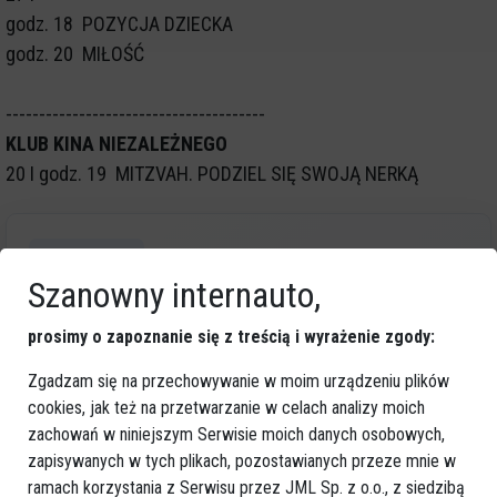
godz. 18 POZYCJA DZIECKA
godz. 20 MIŁOŚĆ
---------------------------------------
KLUB KINA NIEZALEŻNEGO
20 I godz. 19 MITZVAH. PODZIEL SIĘ SWOJĄ NERKĄ
GOOGLE NEWS
Szanowny internauto,
Obserwuj nas i otrzymuj nowe wiadomości
Dodaj eOstroleka do obserwowanych źródeł w Google News.
prosimy o zapoznanie się z treścią i wyrażenie zgody:
Obserwuj w Google News
Zgadzam się na przechowywanie w moim urządzeniu plików
cookies, jak też na przetwarzanie w celach analizy moich
zachowań w niniejszym Serwisie moich danych osobowych,
REKLAMA
zapisywanych w tych plikach, pozostawianych przeze mnie w
ramach korzystania z Serwisu przez JML Sp. z o.o., z siedzibą