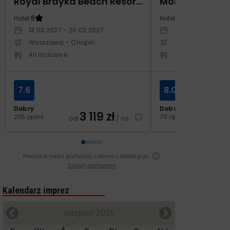
Royal Brayka Beach Resort (ex Zee Brayka)
Hotel:
5
Hotel:
4
13.03.2027 - 20.03.2027
29.10.2026 - 05.1
Warszawa - Chopin
Warszawa - Cho
All Inclusive
All Inclusive
7.6
8.0
Dobry
Dobry
3 119
zł
2
235 opinii
70 opinii
od
/ os.
od
Powyższe treści pochodzą z serwisu Wakacje.pl
Zostań partnerem
Kalendarz imprez
sierpień 2026