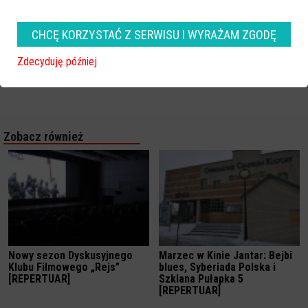
CHCĘ KORZYSTAĆ Z SERWISU I WYRAŻAM ZGODĘ
Zdecyduję później
Zobacz również
Nowy sezon Dyskusyjnego
Marzec w Kinie Jantar: Bejbi
Klubu Filmowego „Rejs”
blues, Syberiada Polska i
[REPERTUAR]
Szklana Pułapka 5
[REPERTUAR]