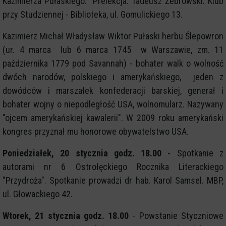
Kazimierza Pułaskiego. Prelekcja: Tadeusz Żebrowski. Klub
przy Studziennej - Biblioteka, ul. Gomulickiego 13.
Kazimierz Michał Władysław Wiktor Pułaski herbu Ślepowron
(ur. 4 marca lub 6 marca 1745 w Warszawie, zm. 11
października 1779 pod Savannah) - bohater walk o wolność
dwóch narodów, polskiego i amerykańskiego, jeden z
dowódców i marszałek konfederacji barskiej, generał i
bohater wojny o niepodległość USA, wolnomularz. Nazywany
"ojcem amerykańskiej kawalerii". W 2009 roku amerykański
kongres przyznał mu honorowe obywatelstwo USA.
Poniedziałek, 20 stycznia godz. 18.00
- Spotkanie z
autorami nr 6 Ostrołęckiego Rocznika Literackiego
"Przydroża". Spotkanie prowadzi dr hab. Karol Samsel. MBP,
ul. Głowackiego 42.
Wtorek, 21 stycznia godz. 18.00
- Powstanie Styczniowe