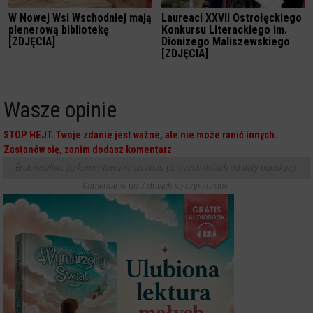
W Nowej Wsi Wschodniej mają
Laureaci XXVII Ostrołęckiego
plenerową bibliotekę
Konkursu Literackiego im.
[ZDJĘCIA]
Dionizego Maliszewskiego
[ZDJĘCIA]
Wasze opinie
STOP HEJT. Twoje zdanie jest ważne, ale nie może ranić innych.
Zastanów się, zanim dodasz komentarz
Brak możliwości komentowania artykułu po trzech dniach od daty publikacji.
Komentarze po 7 dniach są czyszczone.