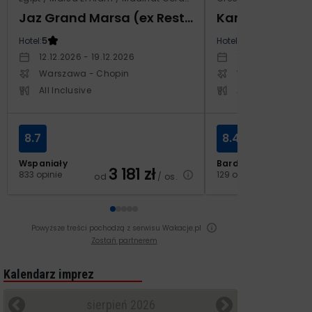
Jaz Grand Marsa (ex Resta Grand Resort)
Kampos Villag
Hotel:
5
Hotel:
3.5
12.12.2026 - 19.12.2026
10.10.2026 - 17.1
Warszawa - Chopin
Warszawa - Cho
All Inclusive
All Inclusive
8.7
8.4
Wspaniały
Bardzo dobry
3 181
zł
2
833 opinie
129 opinii
od
/ os.
od
Powyższe treści pochodzą z serwisu Wakacje.pl
Zostań partnerem
Kalendarz imprez
sierpień 2026