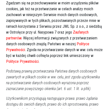
Zgadzam się na przechowywanie w moim urządzeniu plików
cookies, jak też na przetwarzanie w celach analizy moich
REKLAMA
zachowań w niniejszym Serwisie moich danych osobowych,
zapisywanych w tych plikach, pozostawianych przeze mnie w
ramach korzystania z Serwisu przez JML Sp. z o.o., z siedzibą
w Ostrołęce przy ul. Nasypowa 7 oraz jego
Zaufanych
partnerów
. Więcej informacji związanych z przetwarzaniem
danych osobowych znajdą Państwo w naszej
Polityce
Prywatności
. Zgoda na przetwarzanie danych w ww. celu może
Więcej o
:
Miejska Biblioteka Publiczna
,
Ostrołęka
,
styczeń
być w każdej chwili cofnięta poprzez link umieszczony w
w bibliotece
Polityce Prywatności
.
Podstawą prawną przetwarzania Państwa danych osobowych
zawartych w plikach cookie w ww. celu, jest zgoda użytkownika
na przetwarzanie danych osobowych wyrażona poprzez
zaznaczanie powyższego okienka (art. 6 ust. 1 lit. a pltk).
Użytkownikom przysługują następujące prawa: prawo żądania
dostępu do swoich danych, prawo do ich sprostowania, prawo