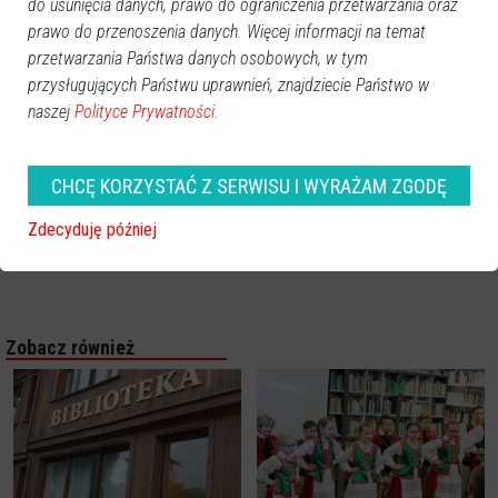
do usunięcia danych, prawo do ograniczenia przetwarzania oraz
prawo do przenoszenia danych. Więcej informacji na temat
przetwarzania Państwa danych osobowych, w tym
przysługujących Państwu uprawnień, znajdziecie Państwo w
naszej
Polityce Prywatności.
CHCĘ KORZYSTAĆ Z SERWISU I WYRAŻAM ZGODĘ
Zdecyduję później
Zobacz również