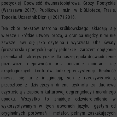
poetyckiej Opowieść dwunastopiętrowa. Grozy Poetyckie
(Warszawa 2017). Publikował m.in. w biBLiotece, Frazie,
Toposie. Uczestnik Dionizji 2017 i 2018.
"Na zbiór tekstów Marcina Królikowskiego składają się
wiersze i krótkie utwory prozą, a granica między nimi nie
zawsze jawi się jako czytelna i wyrazista. Oba światy
(prozatorski i poetycki) łączy jednakże i zarazem dogłębnie
przenika charakterystyczne dla naszej epoki doświadczenie
poznawczej niepewności oraz poczucie zacierania się
aksjologicznych konturów ludzkiej egzystencji. Realność
miesza się tu z imaginacją, sen z rzeczywistością,
przeszłość z dzisiejszym dniem, tęsknota za duchową
czystością z zapisem kulturowej degrengolady i moralnego
upadku. Wszystko to znajduje odzwierciedlenie w
wykorzystywanym w tych utworach języku: gęstym od
oryginalnych porównań i metafor, pełnym zaskakujących