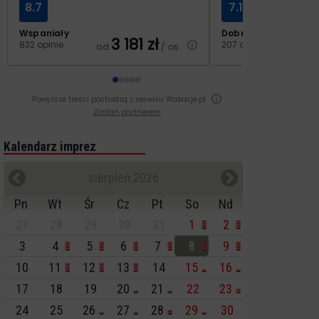
8.7
7.1
Wspaniały
Dobry
3 181
zł
2
832 opinie
207 opinii
od
/ os.
od
Powyższe treści pochodzą z serwisu Wakacje.pl
Zostań partnerem
Kalendarz imprez
sierpień 2026
Pn
Wt
Śr
Cz
Pt
So
Nd
27
28
29
30
31
1
2
3
4
5
6
7
8
9
10
11
12
13
14
15
16
17
18
19
20
21
22
23
24
25
26
27
28
29
30