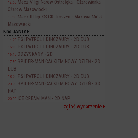
Mecz V ligi Narew Ostrołęka - Ożarowianka
12:00
Ożarów Mazowiecki
Mecz III ligi KS CK Troszyn - Mazovia Mińsk
13:00
Mazowiecki
Kino JANTAR
PSI PATROL I DINOZAURY - 2D DUB
14:00
PSI PATROL I DINOZAURY - 2D DUB
16:00
ODZYSKANY - 2D
16:15
SPIDER-MAN CAŁKIEM NOWY DZIEŃ - 2D
17:50
DUB
PSI PATROL I DINOZAURY - 2D DUB
18:00
SPIDER-MAN CAŁKIEM NOWY DZIEŃ - 3D
20:00
NAP
ICE CREAM MAN - 2D NAP
20:30
zgłoś wydarzenie