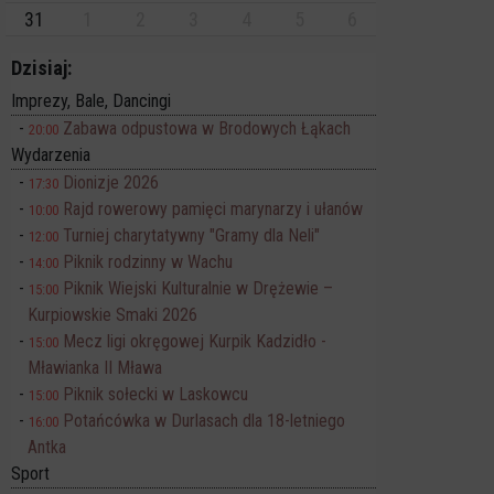
31
1
2
3
4
5
6
Dzisiaj:
Imprezy, Bale, Dancingi
Zabawa odpustowa w Brodowych Łąkach
20:00
Wydarzenia
Dionizje 2026
17:30
Rajd rowerowy pamięci marynarzy i ułanów
10:00
Turniej charytatywny "Gramy dla Neli"
12:00
Piknik rodzinny w Wachu
14:00
Piknik Wiejski Kulturalnie w Drężewie –
15:00
Kurpiowskie Smaki 2026
Mecz ligi okręgowej Kurpik Kadzidło -
15:00
Mławianka II Mława
Piknik sołecki w Laskowcu
15:00
Potańcówka w Durlasach dla 18-letniego
16:00
Antka
Sport