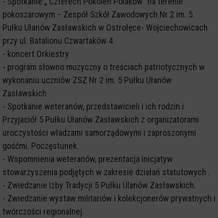
- Spotkanie „ Czterech Pokoleń Polaków” na terenie
pokoszarowym – Zespół Szkół Zawodowych Nr 2 im. 5.
Pułku Ułanów Zasławskich w Ostrołęce- Wojciechowicach
przy ul. Batalionu Czwartaków 4
- koncert Orkiestry
- program słowno muzyczny o treściach patriotycznych w
wykonaniu uczniów ZSZ Nr 2 im. 5 Pułku Ułanów
Zasławskich
- Spotkanie weteranów, przedstawicieli i ich rodzin i
Przyjaciół 5 Pułku Ułanów Zasławskich z organizatorami
uroczystości władzami samorządowymi i zaproszonymi
gośćmi. Poczęstunek.
- Wspomnienia weteranów, prezentacja inicjatyw
stowarzyszenia podjętych w zakresie działań statutowych .
- Zwiedzanie Izby Tradycji 5 Pułku Ulanów Zasławskich.
- Zwiedzanie wystaw militariów i kolekcjonerów prywatnych i
twórczości regionalnej.