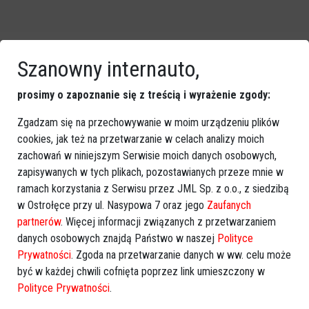
Szanowny internauto,
prosimy o zapoznanie się z treścią i wyrażenie zgody:
Zobacz również
Zgadzam się na przechowywanie w moim urządzeniu plików
cookies, jak też na przetwarzanie w celach analizy moich
zachowań w niniejszym Serwisie moich danych osobowych,
zapisywanych w tych plikach, pozostawianych przeze mnie w
ramach korzystania z Serwisu przez JML Sp. z o.o., z siedzibą
w Ostrołęce przy ul. Nasypowa 7 oraz jego
Zaufanych
partnerów
. Więcej informacji związanych z przetwarzaniem
Dwa pożary, jeden powód.
Pożary w Płoszycach i
Zaniedbanie właściciela może
Rzekuniu. Jedna osoba
danych osobowych znajdą Państwo w naszej
Polityce
doprowadzić do tragedii!
doznała obrażeń!
Prywatności
. Zgoda na przetwarzanie danych w ww. celu może
być w każdej chwili cofnięta poprzez link umieszczony w
Polityce Prywatności
.