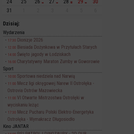
24
25
26
27
28
29
30
31
1
2
3
4
5
6
Dzisiaj:
Wydarzenia
Dionizje 2026
17:30
Biesiada Dożynkowa w Przytułach Starych
12:00
Święto jagody w Łodziskach
14:00
Charytatywny Maraton Zumby w Goworowie
16:00
Sport
Sportowa niedziela nad Narwią
10:00
Mecz ligi okręgowej Narew II Ostrołęka -
11:00
Ostrovia Ostrów Mazowiecka
VI Otwarte Mistrzostwa Ostrołęki w
11:00
wyciskaniu leżąc
Mecz Pucharu Polski Elektro-Energetyka
17:30
Ostrołęka - Wymakracz Długosiodło
Kino JANTAR
PSI PATROL I DINOZAURY - 2D DUB