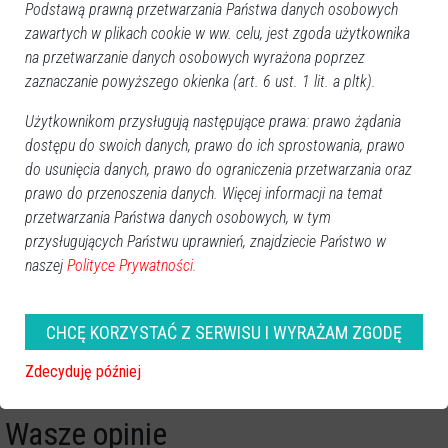
Podstawą prawną przetwarzania Państwa danych osobowych
zawartych w plikach cookie w ww. celu, jest zgoda użytkownika
na przetwarzanie danych osobowych wyrażona poprzez
zaznaczanie powyższego okienka (art. 6 ust. 1 lit. a pltk).
Nocna akcja gaśnicza w
Pożar przy Konopnickiej w
centrum Ostrołęki. Ktoś
Baranowie [ZDJĘCIA]
Użytkownikom przysługują następujące prawa: prawo żądania
podpalił dziecięcy wózek!
dostępu do swoich danych, prawo do ich sprostowania, prawo
do usunięcia danych, prawo do ograniczenia przetwarzania oraz
prawo do przenoszenia danych. Więcej informacji na temat
przetwarzania Państwa danych osobowych, w tym
przysługujących Państwu uprawnień, znajdziecie Państwo w
naszej
Polityce Prywatności.
Pożar w warsztacie
CHCĘ KORZYSTAĆ Z SERWISU I WYRAŻAM ZGODĘ
lakierniczym w Ławach. W
akcji 6 jednostek gaśniczych
Zdecyduję później
Wasze opinie