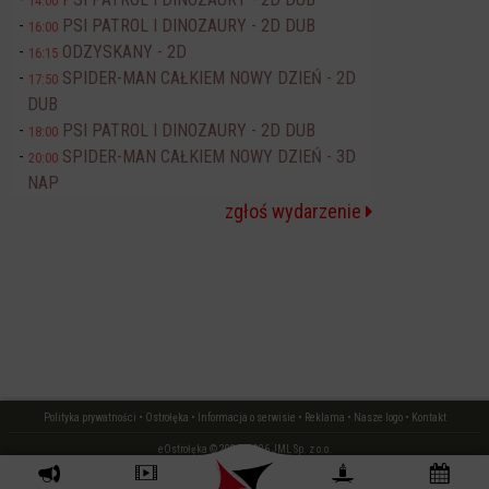
14:00
PSI PATROL I DINOZAURY - 2D DUB
16:00
ODZYSKANY - 2D
16:15
SPIDER-MAN CAŁKIEM NOWY DZIEŃ - 2D
17:50
DUB
PSI PATROL I DINOZAURY - 2D DUB
18:00
SPIDER-MAN CAŁKIEM NOWY DZIEŃ - 3D
20:00
NAP
zgłoś wydarzenie
Polityka prywatności
•
Ostrołęka
•
Informacja o serwisie
•
Reklama
•
Nasze logo
•
Kontakt
eOstrołęka © 2006 - 2026 JML Sp. z o.o.
czas: 0.01 s.