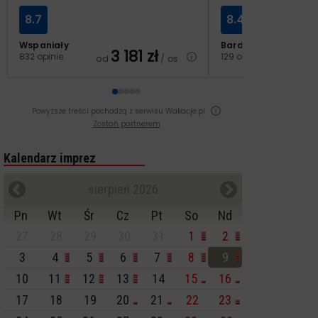
8.7
8.4
Wspaniały
Bardzo dobry
3 181
zł
2
832 opinie
129 opinii
od
/ os.
od
Powyższe treści pochodzą z serwisu Wakacje.pl
Zostań partnerem
Kalendarz imprez
sierpień 2026
Pn
Wt
Śr
Cz
Pt
So
Nd
27
28
29
30
31
1
2
3
4
5
6
7
8
9
10
11
12
13
14
15
16
17
18
19
20
21
22
23