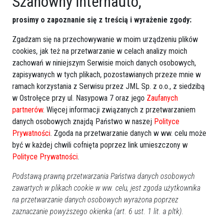
Szanowny internauto,
prosimy o zapoznanie się z treścią i wyrażenie zgody:
Kacper został wypisany ze szpitala i trafił do ośrodka w
Jastrzębiu-Zdroju. Jego matkę, na wniosek prokuratora, sąd
Zgadzam się na przechowywanie w moim urządzeniu plików
pozbawił władzy rodzicielskiej.
cookies, jak też na przetwarzanie w celach analizy moich
zachowań w niniejszym Serwisie moich danych osobowych,
zapisywanych w tych plikach, pozostawianych przeze mnie w
ramach korzystania z Serwisu przez JML Sp. z o.o., z siedzibą
GOOGLE NEWS
w Ostrołęce przy ul. Nasypowa 7 oraz jego
Zaufanych
Obserwuj nas i otrzymuj nowe wiadomości
partnerów
. Więcej informacji związanych z przetwarzaniem
Dodaj eOstroleka do obserwowanych źródeł w Google News.
danych osobowych znajdą Państwo w naszej
Polityce
Prywatności
. Zgoda na przetwarzanie danych w ww. celu może
Obserwuj w Google News
być w każdej chwili cofnięta poprzez link umieszczony w
Polityce Prywatności
.
REKLAMA
Podstawą prawną przetwarzania Państwa danych osobowych
zawartych w plikach cookie w ww. celu, jest zgoda użytkownika
na przetwarzanie danych osobowych wyrażona poprzez
zaznaczanie powyższego okienka (art. 6 ust. 1 lit. a pltk).