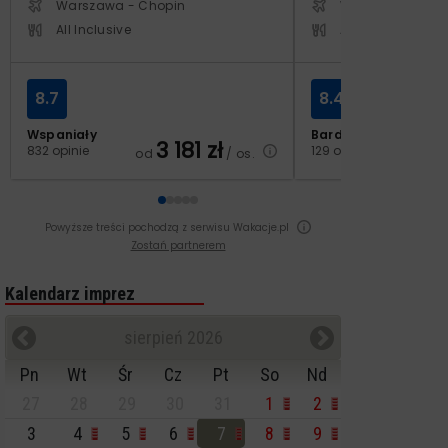
Warszawa - Chopin
Warszawa - Cho
All Inclusive
All Inclusive
8.7
8.4
Wspaniały
Bardzo dobry
3 181
zł
2
832 opinie
129 opinii
od
/ os.
od
Powyższe treści pochodzą z serwisu Wakacje.pl
Zostań partnerem
Kalendarz imprez
sierpień 2026
Pn
Wt
Śr
Cz
Pt
So
Nd
27
28
29
30
31
1
2
3
4
5
6
7
8
9