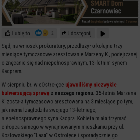
Lubię to
Udostępnij
2
Sąd, na wniosek prokuratury, przedłużył o kolejne trzy
miesiące tymczasowe aresztowanie Marzeny K., podejrzanej
o znęcanie się nad niepełnosprawnym, 13-letnim synem
Kacprem.
W sierpniu br. w eOstrołęce
ujawniliśmy niezwykle
bulwersującą sprawę
z naszego regionu
. 35-letnia Marzena
K. została tymczasowo aresztowana na 3 miesiące po tym,
jak niemal zagłodziła swojego 13-letniego,
niepełnosprawnego syna Kacpra. Kobieta miała trzymać
chłopca samego w wynajmowanym mieszkaniu przy ul.
Kozłowskiego "Lasa" w Ostrołęce i sporadycznie go