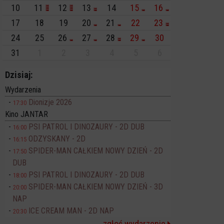
10
11
12
13
14
15
16
17
18
19
20
21
22
23
24
25
26
27
28
29
30
31
1
2
3
4
5
6
Dzisiaj:
Wydarzenia
Dionizje 2026
17:30
Kino JANTAR
PSI PATROL I DINOZAURY - 2D DUB
16:00
ODZYSKANY - 2D
16:15
SPIDER-MAN CAŁKIEM NOWY DZIEŃ - 2D
17:50
DUB
PSI PATROL I DINOZAURY - 2D DUB
18:00
SPIDER-MAN CAŁKIEM NOWY DZIEŃ - 3D
20:00
NAP
ICE CREAM MAN - 2D NAP
20:30
zgłoś wydarzenie