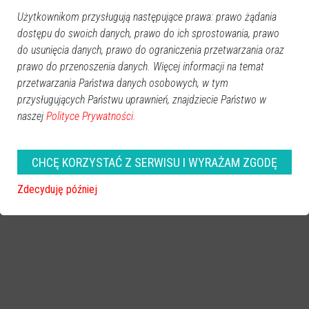
Użytkownikom przysługują następujące prawa: prawo żądania
dostępu do swoich danych, prawo do ich sprostowania, prawo
Więcej o
:
tymczasowe aresztowanie
,
prokuratorskie
do usunięcia danych, prawo do ograniczenia przetwarzania oraz
śledztwo
,
Marzena K.
,
Kacper K.
prawo do przenoszenia danych. Więcej informacji na temat
przetwarzania Państwa danych osobowych, w tym
przysługujących Państwu uprawnień, znajdziecie Państwo w
naszej
Polityce Prywatności.
CHCĘ KORZYSTAĆ Z SERWISU I WYRAŻAM ZGODĘ
Zdecyduję później