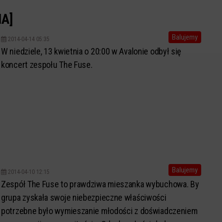
IA]
Balujemy
2014-04-14 05:35
W niedziele, 13 kwietnia o 20:00 w Avalonie odbył się
koncert zespołu The Fuse.
Balujemy
2014-04-10 12:15
Zespół The Fuse to prawdziwa mieszanka wybuchowa. By
grupa zyskała swoje niebezpieczne właściwości
potrzebne było wymieszanie młodości z doświadczeniem