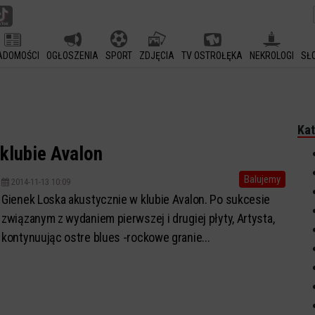
ADOMOŚCI
OGŁOSZENIA
SPORT
ZDJĘCIA
TV OSTROŁĘKA
NEKROLOGI
SŁ
Kat
klubie Avalon
Balujemy
2014-11-13 10:09
Gienek Loska akustycznie w klubie Avalon. Po sukcesie
związanym z wydaniem pierwszej i drugiej płyty, Artysta,
kontynuując ostre blues -rockowe granie...