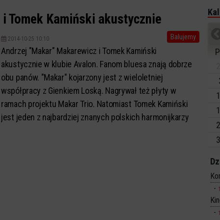
Kal
 i Tomek Kamiński akustycznie
Balujemy
2014-10-25 10:10
Andrzej "Makar" Makarewicz i Tomek Kamiński
P
akustycznie w klubie Avalon. Fanom bluesa znają dobrze
2
obu panów. "Makar" kojarzony jest z wieloletniej
współpracy z Gienkiem Loską. Nagrywał też płyty w
1
ramach projektu Makar Trio. Natomiast Tomek Kamiński
1
jest jeden z najbardziej znanych polskich harmonijkarzy
2
bluesowych.
3
Dz
Ko
Ki