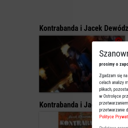
Kontrabanda i Jacek Dewódz
Szanown
prosimy o zapo
Zgadzam się na
celach analizy
0
plikach, pozost
w Ostrołęce prz
przetwarzaniem
Kontrabanda i Jacek Dewódz
przetwarzanie d
Polityce Prywat