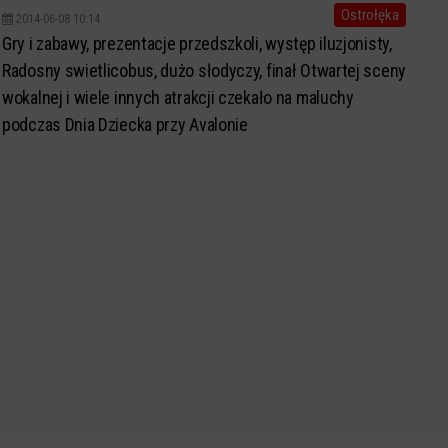
Ostrołęka
2014-06-08 10:14
Gry i zabawy, prezentacje przedszkoli, występ iluzjonisty,
Radosny swietlicobus, dużo słodyczy, finał Otwartej sceny
wokalnej i wiele innych atrakcji czekało na maluchy
podczas Dnia Dziecka przy Avalonie