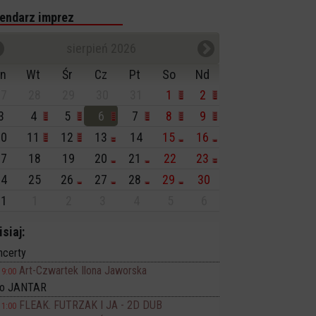
endarz imprez
sierpień 2026
n
Wt
Śr
Cz
Pt
So
Nd
7
28
29
30
31
1
2
3
4
5
6
7
8
9
0
11
12
13
14
15
16
7
18
19
20
21
22
23
4
25
26
27
28
29
30
1
1
2
3
4
5
6
isiaj:
ncerty
Art-Czwartek Ilona Jaworska
19:00
no JANTAR
FLEAK. FUTRZAK I JA - 2D DUB
11:00