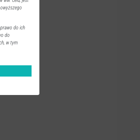
 ww. celu, jest
 powyższego
 prawo do ich
wo do
ch, w tym