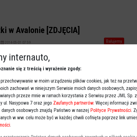
ki w Avalonie [ZDJĘCIA]
Balujemy
2014-05-01 07:59
W środę, 30 kwietnia w klubie Avalon wystąpił zespół
y internauto,
Kontrabanda z Jackiem Dewódzki na wokalu.
znanie się z treścią i wyrażenie zgody:
 przechowywanie w moim urządzeniu plików cookies, jak też na przetw
 moich zachowań w niniejszym Serwisie moich danych osobowych, zapi
awianych przeze mnie w ramach korzystania z Serwisu przez JML Sp. z o
y ul. Nasypowa 7 oraz jego
Zaufanych partnerów
. Więcej informacji zw
 danych osobowych znajdą Państwo w naszej
Polityce Prywatności
. 
ki w Avalonie
anych w ww. celu może być w każdej chwili cofnięta poprzez link umi
Balujemy
ności
.
2014-04-27 08:42
Kolejny koncert w Avalonie. Tym zrazem z zespołem