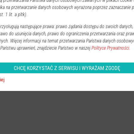
 przetwarzania Państwa danych osobowych zawartych w plikach cookie w
Kontrabanda zaśpiewa Jacek Dewódzki.
ika na przetwarzanie danych osobowych wyrażona poprzez zaznaczanie
t. 1 lit. a pltk).
zysługują następujące prawa: prawo żądania dostępu do swoich danych,
rawo do usunięcia danych, prawo do ograniczenia przetwarzania oraz pra
nych. Więcej informacji na temat przetwarzania Państwa danych osobowy
 Państwu uprawnień, znajdziecie Państwo w naszej
Polityce Prywatności.
CHCĘ KORZYSTAĆ Z SERWISU I WYRAŻAM ZGODĘ
iej