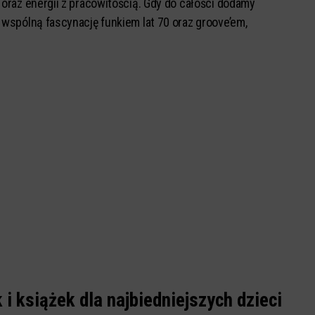
oraz energii z pracowitością. Gdy do całości dodamy
wspólną fascynację funkiem lat 70 oraz groove’em,
i książek dla najbiedniejszych dzieci