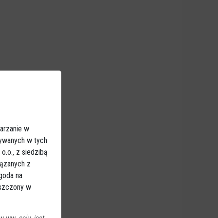
arzanie w
sywanych w tych
.o., z siedzibą
iązanych z
Zgoda na
eszczony w