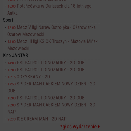
Potańcówka w Durlasach dla 18-letniego
16:00
Antka
Sport
Mecz V ligi Narew Ostrołęka - Ożarowianka
12:00
Ożarów Mazowiecki
Mecz III ligi KS CK Troszyn - Mazovia Mińsk
13:00
Mazowiecki
Kino JANTAR
PSI PATROL I DINOZAURY - 2D DUB
14:00
PSI PATROL I DINOZAURY - 2D DUB
16:00
ODZYSKANY - 2D
16:15
SPIDER-MAN CAŁKIEM NOWY DZIEŃ - 2D
17:50
DUB
PSI PATROL I DINOZAURY - 2D DUB
18:00
SPIDER-MAN CAŁKIEM NOWY DZIEŃ - 3D
20:00
NAP
ICE CREAM MAN - 2D NAP
20:30
zgłoś wydarzenie