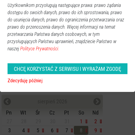
Kategorie
Użytkownikom przysługują następujące prawa: prawo żądania
Ostrołęka
dostępu do swoich danych, prawo do ich sprostowania, prawo
Powiat ostrołecki
do usunięcia danych, prawo do ograniczenia przetwarzania oraz
prawo do przenoszenia danych. Więcej informacji na temat
Sport
przetwarzania Państwa danych osobowych, w tym
Balujemy
przysługujących Państwu uprawnień, znajdziecie Państwo w
Region
naszej
Polityce Prywatności.
Polska
Budujemy
Kościół i społeczeństwo
CHCĘ KORZYSTAĆ Z SERWISU I WYRAŻAM ZGODĘ
TV Ostrołęka
Zdecyduję później
Kalendarz imprez
sierpień 2026
Pn
Wt
Śr
Cz
Pt
So
Nd
27
28
29
30
31
1
2
3
4
5
6
7
8
9