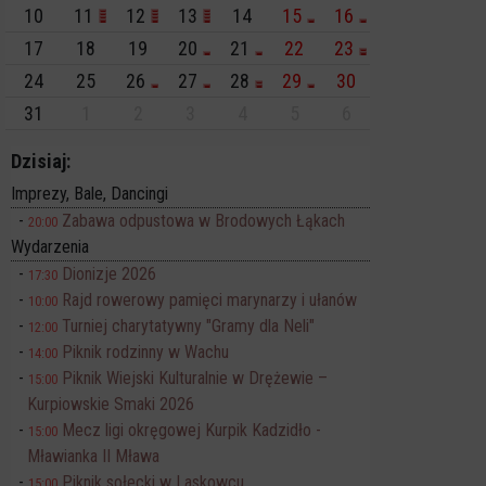
10
11
12
13
14
15
16
17
18
19
20
21
22
23
24
25
26
27
28
29
30
31
1
2
3
4
5
6
Dzisiaj:
Imprezy, Bale, Dancingi
Zabawa odpustowa w Brodowych Łąkach
20:00
Wydarzenia
Dionizje 2026
17:30
Rajd rowerowy pamięci marynarzy i ułanów
10:00
Turniej charytatywny "Gramy dla Neli"
12:00
Piknik rodzinny w Wachu
14:00
Piknik Wiejski Kulturalnie w Drężewie –
15:00
Kurpiowskie Smaki 2026
Mecz ligi okręgowej Kurpik Kadzidło -
15:00
Mławianka II Mława
Piknik sołecki w Laskowcu
15:00