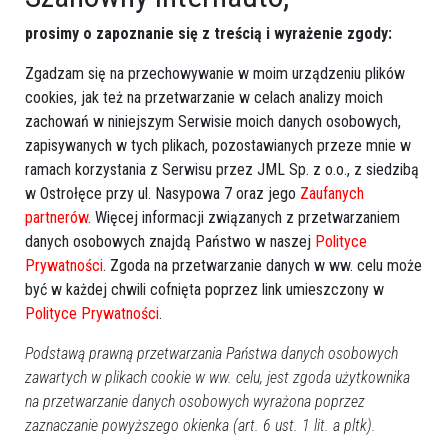
Wypadek pod Przasnyszem. Poszkodowana
prosimy o zapoznanie się z treścią i wyrażenie zgody:
jedna osoba [ZDJĘCIA]
Zgadzam się na przechowywanie w moim urządzeniu plików
cookies, jak też na przetwarzanie w celach analizy moich
zachowań w niniejszym Serwisie moich danych osobowych,
zapisywanych w tych plikach, pozostawianych przeze mnie w
ramach korzystania z Serwisu przez JML Sp. z o.o., z siedzibą
w Ostrołęce przy ul. Nasypowa 7 oraz jego
Zaufanych
partnerów
. Więcej informacji związanych z przetwarzaniem
danych osobowych znajdą Państwo w naszej
Polityce
Prywatności
. Zgoda na przetwarzanie danych w ww. celu może
być w każdej chwili cofnięta poprzez link umieszczony w
Polityce Prywatności
.
0
Region
Podstawą prawną przetwarzania Państwa danych osobowych
2020-09-11 14:06
zawartych w plikach cookie w ww. celu, jest zgoda użytkownika
na przetwarzanie danych osobowych wyrażona poprzez
Poprzednia
Następna
zaznaczanie powyższego okienka (art. 6 ust. 1 lit. a pltk).