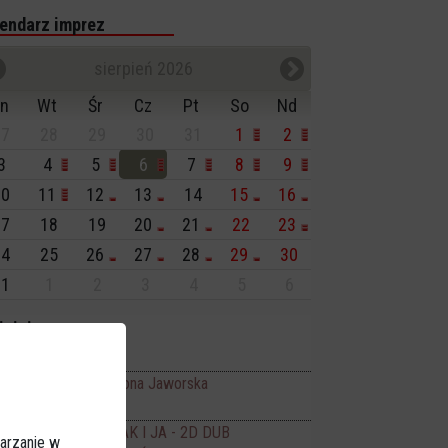
endarz imprez
sierpień 2026
n
Wt
Śr
Cz
Pt
So
Nd
7
28
29
30
31
1
2
3
4
5
6
7
8
9
0
11
12
13
14
15
16
7
18
19
20
21
22
23
4
25
26
27
28
29
30
1
1
2
3
4
5
6
isiaj:
ncerty
Art-Czwartek Ilona Jaworska
19:00
no JANTAR
FLEAK. FUTRZAK I JA - 2D DUB
11:00
arzanie w