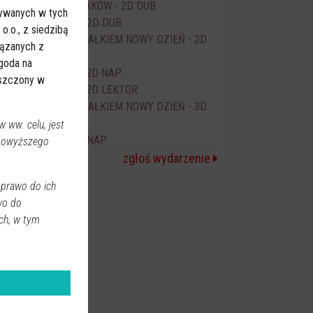
EKIPA ZWIERZAKÓW - 2D DUB
15:30
sywanych w tych
WYSCHNIĘCI - 2D DUB
16:30
.o., z siedzibą
SPIDER-MAN CAŁKIEM NOWY DZIEŃ - 2D
17:00
iązanych z
DUB
Zgoda na
MISTRZYNIE - 2D NAP
18:10
eszczony w
MISTRZYNIE - 2D LEKTOR
18:10
SPIDER-MAN CAŁKIEM NOWY DZIEŃ - 3D
20:00
NAP
 ww. celu, jest
ODYSEJA - 2D NAP
 powyższego
20:10
zgłoś wydarzenie
 prawo do ich
wo do
ch, w tym