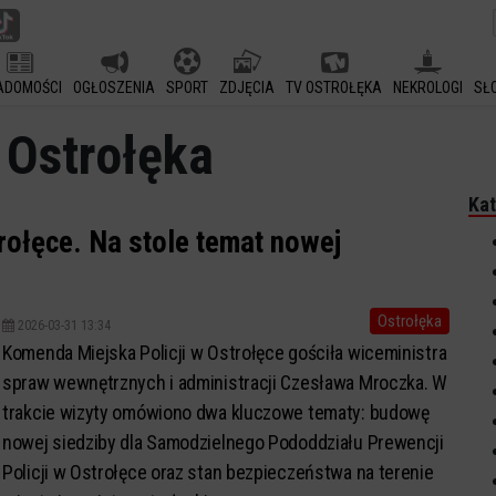
ADOMOŚCI
OGŁOSZENIA
SPORT
ZDJĘCIA
TV OSTROŁĘKA
NEKROLOGI
SŁ
 Ostrołęka
Kat
ołęce. Na stole temat nowej
Ostrołęka
2026-03-31 13:34
Komenda Miejska Policji w Ostrołęce gościła wiceministra
spraw wewnętrznych i administracji Czesława Mroczka. W
trakcie wizyty omówiono dwa kluczowe tematy: budowę
nowej siedziby dla Samodzielnego Pododdziału Prewencji
Policji w Ostrołęce oraz stan bezpieczeństwa na terenie