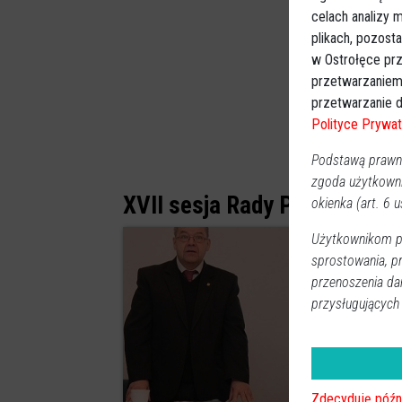
celach analizy
plikach, pozost
w Ostrołęce prz
przetwarzaniem
przetwarzanie d
Polityce Prywat
Podstawą prawną
zgoda użytkown
XVII sesja Rady Powiatu w O
okienka (art. 6 us
Użytkownikom pr
sprostowania, p
przenoszenia da
przysługujących
0
Zdecyduję późn