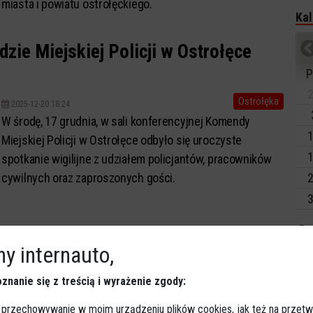
miasta i powiatu ostrołęckiego.
Kal
zie Miejskiej Policji w Ostrołęce
P
2
Ostrołęka
2025-12-20 18:24
W środę, 17 grudnia, w sali konferencyjnej Komendy
1
Miejskiej Policji w Ostrołęce odbyło się uroczyste
1
spotkanie wigilijne z udziałem policjantów, pracowników
cywilnych oraz zaproszonych gości.
2
3
Dz
y internauto,
Ko
znanie się z treścią i wyrażenie zgody:
Ki
 przechowywanie w moim urządzeniu plików cookies, jak też na przetw