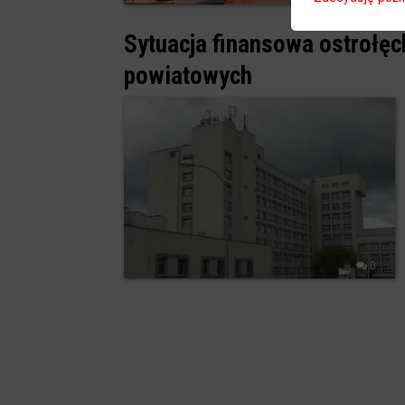
Sytuacja finansowa ostrołęc
powiatowych
0