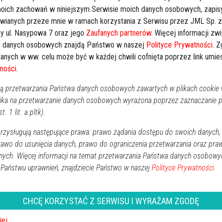
 moich zachowań w niniejszym Serwisie moich danych osobowych, zapi
awianych przeze mnie w ramach korzystania z Serwisu przez JML Sp. z o
y ul. Nasypowa 7 oraz jego
Zaufanych partnerów
. Więcej informacji zw
 danych osobowych znajdą Państwo w naszej
Polityce Prywatności
. 
anych w ww. celu może być w każdej chwili cofnięta poprzez link umi
ności
.
 przetwarzania Państwa danych osobowych zawartych w plikach cookie w
ika na przetwarzanie danych osobowych wyrażona poprzez zaznaczanie
strołęce [WIDEO, ZDJĘCIA]
t. 1 lit. a pltk).
Powiat ostrołecki
zysługują następujące prawa: prawo żądania dostępu do swoich danych,
2016-02-08 18:11
rawo do usunięcia danych, prawo do ograniczenia przetwarzania oraz pra
Radni powiatu zapoznali się dziś z sytuacją finansową
nych. Więcej informacji na temat przetwarzania Państwa danych osobowy
szpitala specjalistycznego w Ostrołęce. Podczas
 Państwu uprawnień, znajdziecie Państwo w naszej
Polityce Prywatności.
dzisiejszej sesji Rady Powiatu przedstawiony został także
raport przygotowany przez dyrekcję placówki. Radni
przyjrzeli się także zarobkom nauczycieli pracujących w
CHCĘ KORZYSTAĆ Z SERWISU I WYRAŻAM ZGODĘ
szkołach prowadzonych przez Starostwo Powiatowe.
iej