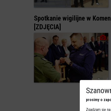
32
Spotkanie wigilijne w Komend
[ZDJĘCIA]
1
Szanown
prosimy o zapo
Zgadzam się na