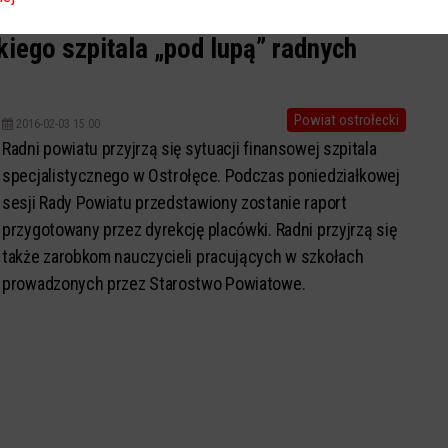
kiego szpitala „pod lupą” radnych
Powiat ostrołecki
2016-02-03 15:00
Radni powiatu przyjrzą się sytuacji finansowej szpitala
specjalistycznego w Ostrołęce. Podczas poniedziałkowej
sesji Rady Powiatu przedstawiony zostanie raport
przygotowany przez dyrekcję placówki. Radni przyjrzą się
także zarobkom nauczycieli pracujących w szkołach
prowadzonych przez Starostwo Powiatowe.