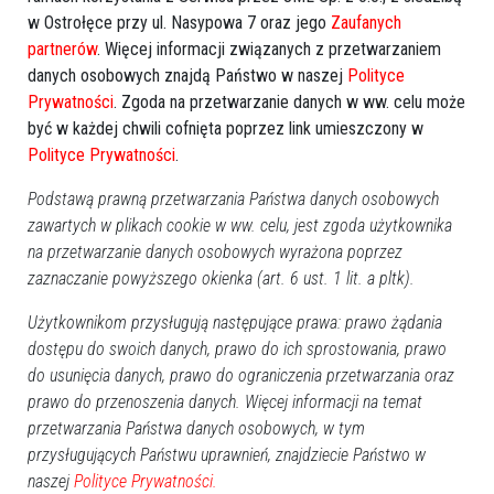
w Ostrołęce przy ul. Nasypowa 7 oraz jego
Zaufanych
Pn
Wt
Śr
Cz
Pt
So
Nd
partnerów
. Więcej informacji związanych z przetwarzaniem
27
28
29
30
31
1
2
danych osobowych znajdą Państwo w naszej
Polityce
3
4
5
6
7
8
9
Prywatności
. Zgoda na przetwarzanie danych w ww. celu może
10
11
12
13
14
15
16
być w każdej chwili cofnięta poprzez link umieszczony w
Polityce Prywatności
.
17
18
19
20
21
22
23
24
25
26
27
28
29
30
Podstawą prawną przetwarzania Państwa danych osobowych
zawartych w plikach cookie w ww. celu, jest zgoda użytkownika
31
1
2
3
4
5
6
na przetwarzanie danych osobowych wyrażona poprzez
Dzisiaj:
zaznaczanie powyższego okienka (art. 6 ust. 1 lit. a pltk).
Imprezy, Bale, Dancingi
Użytkownikom przysługują następujące prawa: prawo żądania
Zabawa odpustowa w Brodowych Łąkach
20:00
dostępu do swoich danych, prawo do ich sprostowania, prawo
Wydarzenia
do usunięcia danych, prawo do ograniczenia przetwarzania oraz
Dionizje 2026
17:30
prawo do przenoszenia danych. Więcej informacji na temat
Rajd rowerowy pamięci marynarzy i ułanów
10:00
przetwarzania Państwa danych osobowych, w tym
Turniej charytatywny "Gramy dla Neli"
12:00
przysługujących Państwu uprawnień, znajdziecie Państwo w
Piknik rodzinny w Wachu
14:00
naszej
Polityce Prywatności.