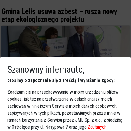
Gmina Lelis usuwa azbest – rusza nowy
etap ekologicznego projektu
Szanowny internauto,
prosimy o zapoznanie się z treścią i wyrażenie zgody:
Zgadzam się na przechowywanie w moim urządzeniu plików
cookies, jak też na przetwarzanie w celach analizy moich
0
zachowań w niniejszym Serwisie moich danych osobowych,
Powiat ostrołecki
2025-07-31 17:18
zapisywanych w tych plikach, pozostawianych przeze mnie w
OSP Olszewo-Borki z nowym sprzętem
ramach korzystania z Serwisu przez JML Sp. z o.o., z siedzibą
w Ostrołęce przy ul. Nasypowa 7 oraz jego
Zaufanych
ratowniczym – będą jeszcze skuteczniejsi!