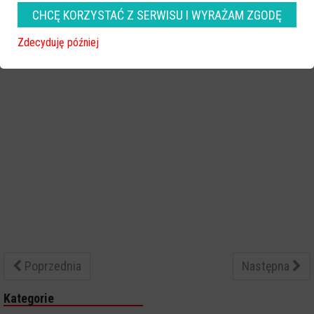
CHCĘ KORZYSTAĆ Z SERWISU I WYRAŻAM ZGODĘ
Zdecyduję później
Poprzednia
Następna
Kategorie