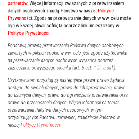
partnerów
. Więcej informacji związanych z przetwarzaniem
danych osobowych znajdą Państwo w naszej
Polityce
Prywatności
. Zgoda na przetwarzanie danych w ww. celu może
być w każdej chwili cofnięta poprzez link umieszczony w
Polityce Prywatności
.
Podstawą prawną przetwarzania Państwa danych osobowych
zawartych w plikach cookie w ww. celu, jest zgoda użytkownika
na przetwarzanie danych osobowych wyrażona poprzez
zaznaczanie powyższego okienka (art. 6 ust. 1 lit. a pltk).
Użytkownikom przysługują następujące prawa: prawo żądania
0
dostępu do swoich danych, prawo do ich sprostowania, prawo
Powiat ostrołecki
do usunięcia danych, prawo do ograniczenia przetwarzania oraz
2025-07-29 11:02
prawo do przenoszenia danych. Więcej informacji na temat
przetwarzania Państwa danych osobowych, w tym
przysługujących Państwu uprawnień, znajdziecie Państwo w
naszej
Polityce Prywatności.