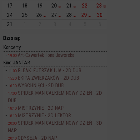
17
18
19
20
21
22
23
24
25
26
27
28
29
30
31
1
2
3
4
5
6
Dzisiaj:
Koncerty
Art-Czwartek Ilona Jaworska
19:00
Kino JANTAR
FLEAK. FUTRZAK I JA - 2D DUB
11:00
EKIPA ZWIERZAKÓW - 2D DUB
15:30
WYSCHNIĘCI - 2D DUB
16:30
SPIDER-MAN CAŁKIEM NOWY DZIEŃ - 2D
17:00
DUB
MISTRZYNIE - 2D NAP
18:10
MISTRZYNIE - 2D LEKTOR
18:10
SPIDER-MAN CAŁKIEM NOWY DZIEŃ - 3D
20:00
NAP
ODYSEJA - 2D NAP
20:10