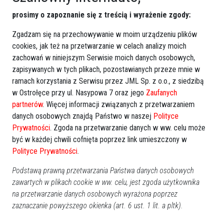
0
Ostrołęka
prosimy o zapoznanie się z treścią i wyrażenie zgody:
2026-05-09 09:00
Zgadzam się na przechowywanie w moim urządzeniu plików
Poprzednia
Następna
cookies, jak też na przetwarzanie w celach analizy moich
zachowań w niniejszym Serwisie moich danych osobowych,
Kategorie
zapisywanych w tych plikach, pozostawianych przeze mnie w
Ostrołęka
ramach korzystania z Serwisu przez JML Sp. z o.o., z siedzibą
w Ostrołęce przy ul. Nasypowa 7 oraz jego
Zaufanych
Powiat ostrołecki
partnerów
. Więcej informacji związanych z przetwarzaniem
Sport
danych osobowych znajdą Państwo w naszej
Polityce
Balujemy
Prywatności
. Zgoda na przetwarzanie danych w ww. celu może
Region
być w każdej chwili cofnięta poprzez link umieszczony w
Polska
Polityce Prywatności
.
Budujemy
Podstawą prawną przetwarzania Państwa danych osobowych
Kościół i społeczeństwo
zawartych w plikach cookie w ww. celu, jest zgoda użytkownika
TV Ostrołęka
na przetwarzanie danych osobowych wyrażona poprzez
Kalendarz imprez
zaznaczanie powyższego okienka (art. 6 ust. 1 lit. a pltk).