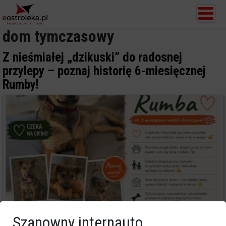
dom tymczasowy
Z nieśmiałej „dzikuski” do radosnej
przylepy – poznaj historię 6-miesięcznej
Rumby!
Szanowny internauto,