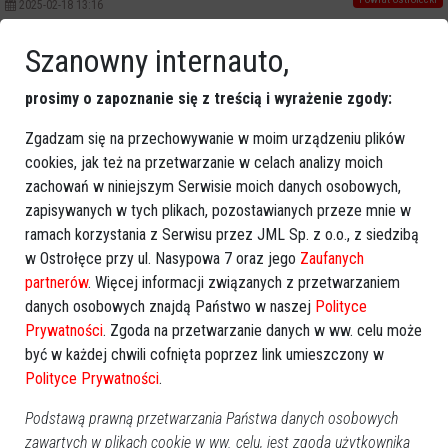
2025-02-18 13:16
Szanowny internauto,
Poprzednia
Następna
prosimy o zapoznanie się z treścią i wyrażenie zgody:
Kategorie
Ostrołęka
Zgadzam się na przechowywanie w moim urządzeniu plików
cookies, jak też na przetwarzanie w celach analizy moich
Powiat ostrołecki
zachowań w niniejszym Serwisie moich danych osobowych,
Sport
zapisywanych w tych plikach, pozostawianych przeze mnie w
Balujemy
ramach korzystania z Serwisu przez JML Sp. z o.o., z siedzibą
Region
w Ostrołęce przy ul. Nasypowa 7 oraz jego
Zaufanych
Polska
partnerów
. Więcej informacji związanych z przetwarzaniem
Budujemy
danych osobowych znajdą Państwo w naszej
Polityce
Kościół i społeczeństwo
Prywatności
. Zgoda na przetwarzanie danych w ww. celu może
TV Ostrołęka
być w każdej chwili cofnięta poprzez link umieszczony w
Polityce Prywatności
.
Kalendarz imprez
Podstawą prawną przetwarzania Państwa danych osobowych
sierpień 2026
zawartych w plikach cookie w ww. celu, jest zgoda użytkownika