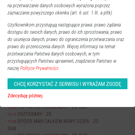
na przetwarzanie danych osobowych wyrażona poprzez
Pn
Wt
Śr
Cz
Pt
So
Nd
zaznaczanie powyższego okienka (art. 6 ust. 1 lit. a pltk).
27
28
29
30
31
1
2
Użytkownikom przysługują następujące prawa: prawo żądania
3
4
5
6
7
8
9
dostępu do swoich danych, prawo do ich sprostowania, prawo
10
11
12
13
14
15
16
do usunięcia danych, prawo do ograniczenia przetwarzania oraz
17
18
19
20
21
22
23
prawo do przenoszenia danych. Więcej informacji na temat
24
25
26
27
28
29
30
przetwarzania Państwa danych osobowych, w tym
przysługujących Państwu uprawnień, znajdziecie Państwo w
31
1
2
3
4
5
6
naszej
Polityce Prywatności.
Dzisiaj:
CHCĘ KORZYSTAĆ Z SERWISU I WYRAŻAM ZGODĘ
Wydarzenia
Dionizje 2026
17:30
Zdecyduję później
Kino JANTAR
PSI PATROL I DINOZAURY - 2D DUB
16:00
ODZYSKANY - 2D
16:15
SPIDER-MAN CAŁKIEM NOWY DZIEŃ - 2D
17:50
DUB