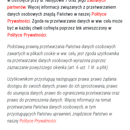
w Ostrołęce przy ul. Nasypowa 7 oraz jego
Zaufanych
partnerów
. Więcej informacji związanych z przetwarzaniem
W "Hejt Parku" o... elektrowni Ostrołęka C
danych osobowych znajdą Państwo w naszej
Polityce
Prywatności
. Zgoda na przetwarzanie danych w ww. celu może
być w każdej chwili cofnięta poprzez link umieszczony w
Polityce Prywatności
.
Podstawą prawną przetwarzania Państwa danych osobowych
zawartych w plikach cookie w ww. celu, jest zgoda użytkownika
na przetwarzanie danych osobowych wyrażona poprzez
zaznaczanie powyższego okienka (art. 6 ust. 1 lit. a pltk).
Użytkownikom przysługują następujące prawa: prawo żądania
dostępu do swoich danych, prawo do ich sprostowania, prawo
do usunięcia danych, prawo do ograniczenia przetwarzania oraz
7
prawo do przenoszenia danych. Więcej informacji na temat
Ostrołęka
2021-07-14 22:45
przetwarzania Państwa danych osobowych, w tym
przysługujących Państwu uprawnień, znajdziecie Państwo w
Poprzednia
Następna
naszej
Polityce Prywatności.