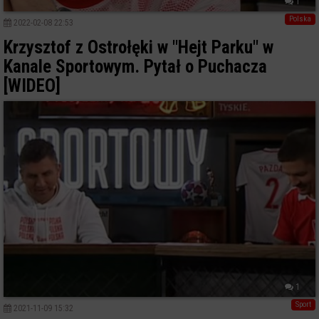
1
Polska
2022-02-08 22:53
Krzysztof z Ostrołęki w "Hejt Parku" w
Kanale Sportowym. Pytał o Puchacza
[WIDEO]
1
Sport
2021-11-09 15:32