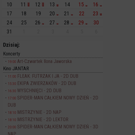
10
11
12
13
14
15
16
17
18
19
20
21
22
23
24
25
26
27
28
29
30
31
1
2
3
4
5
6
Dzisiaj:
Koncerty
Art-Czwartek Ilona Jaworska
19:00
Kino JANTAR
FLEAK. FUTRZAK I JA - 2D DUB
11:00
EKIPA ZWIERZAKÓW - 2D DUB
15:30
WYSCHNIĘCI - 2D DUB
16:30
SPIDER-MAN CAŁKIEM NOWY DZIEŃ - 2D
17:00
DUB
MISTRZYNIE - 2D NAP
18:10
MISTRZYNIE - 2D LEKTOR
18:10
SPIDER-MAN CAŁKIEM NOWY DZIEŃ - 3D
20:00
NAP