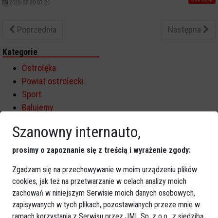
2025-02-20 07:20
Poprzednia
Następna
Kategorie
Ostrołęka
Powiat ostrołecki
Sport
Balujemy
Region
Szanowny internauto,
Polska
Budujemy
prosimy o zapoznanie się z treścią i wyrażenie zgody:
Kościół i społeczeństwo
Zgadzam się na przechowywanie w moim urządzeniu plików
TV Ostrołęka
cookies, jak też na przetwarzanie w celach analizy moich
Kalendarz imprez
zachowań w niniejszym Serwisie moich danych osobowych,
zapisywanych w tych plikach, pozostawianych przeze mnie w
sierpień 2026
ramach korzystania z Serwisu przez JML Sp. z o.o., z siedzibą