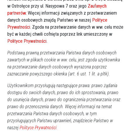
w Ostrołęce przy ul. Nasypowa 7 oraz jego
Zaufanych
Pn
Wt
Śr
Cz
Pt
So
Nd
partnerów
. Więcej informacji związanych z przetwarzaniem
27
28
29
30
31
1
2
danych osobowych znajdą Państwo w naszej
Polityce
3
4
5
6
7
8
9
Prywatności
. Zgoda na przetwarzanie danych w ww. celu może
10
11
12
13
14
15
16
być w każdej chwili cofnięta poprzez link umieszczony w
Polityce Prywatności
.
17
18
19
20
21
22
23
24
25
26
27
28
29
30
Podstawą prawną przetwarzania Państwa danych osobowych
zawartych w plikach cookie w ww. celu, jest zgoda użytkownika
31
1
2
3
4
5
6
na przetwarzanie danych osobowych wyrażona poprzez
Dzisiaj:
zaznaczanie powyższego okienka (art. 6 ust. 1 lit. a pltk).
Imprezy, Bale, Dancingi
Użytkownikom przysługują następujące prawa: prawo żądania
Zabawa odpustowa w Brodowych Łąkach
20:00
dostępu do swoich danych, prawo do ich sprostowania, prawo
Wydarzenia
do usunięcia danych, prawo do ograniczenia przetwarzania oraz
Dionizje 2026
17:30
prawo do przenoszenia danych. Więcej informacji na temat
Rajd rowerowy pamięci marynarzy i ułanów
10:00
przetwarzania Państwa danych osobowych, w tym
Turniej charytatywny "Gramy dla Neli"
12:00
przysługujących Państwu uprawnień, znajdziecie Państwo w
Piknik rodzinny w Wachu
14:00
naszej
Polityce Prywatności.