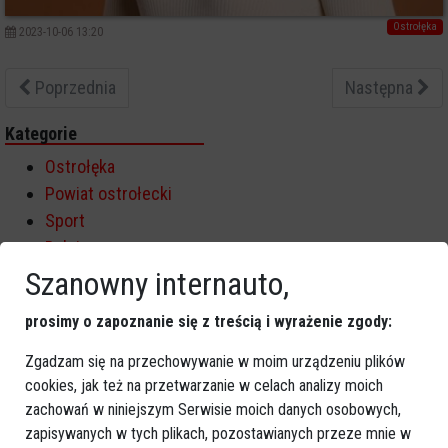
Ostrołęka
2023-10-06 13:20
Poprzednia
Następna
Kategorie
Ostrołęka
Powiat ostrołecki
Sport
Balujemy
Region
Szanowny internauto,
Polska
prosimy o zapoznanie się z treścią i wyrażenie zgody:
Budujemy
Kościół i społeczeństwo
Zgadzam się na przechowywanie w moim urządzeniu plików
TV Ostrołęka
cookies, jak też na przetwarzanie w celach analizy moich
zachowań w niniejszym Serwisie moich danych osobowych,
Kalendarz imprez
zapisywanych w tych plikach, pozostawianych przeze mnie w