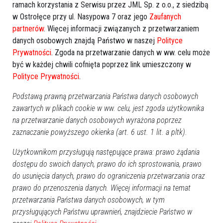
ramach korzystania z Serwisu przez JML Sp. z o.o., z siedzibą
sierpień 2026
w Ostrołęce przy ul. Nasypowa 7 oraz jego
Zaufanych
Pn
Wt
Śr
Cz
Pt
So
Nd
partnerów
. Więcej informacji związanych z przetwarzaniem
danych osobowych znajdą Państwo w naszej
Polityce
27
28
29
30
31
1
2
Prywatności
. Zgoda na przetwarzanie danych w ww. celu może
3
4
5
6
7
8
9
być w każdej chwili cofnięta poprzez link umieszczony w
10
11
12
13
14
15
16
Polityce Prywatności
.
17
18
19
20
21
22
23
Podstawą prawną przetwarzania Państwa danych osobowych
24
25
26
27
28
29
30
zawartych w plikach cookie w ww. celu, jest zgoda użytkownika
31
1
2
3
4
5
6
na przetwarzanie danych osobowych wyrażona poprzez
zaznaczanie powyższego okienka (art. 6 ust. 1 lit. a pltk).
Dzisiaj:
Użytkownikom przysługują następujące prawa: prawo żądania
Imprezy, Bale, Dancingi
dostępu do swoich danych, prawo do ich sprostowania, prawo
Zabawa odpustowa w Brodowych Łąkach
20:00
do usunięcia danych, prawo do ograniczenia przetwarzania oraz
Wydarzenia
prawo do przenoszenia danych. Więcej informacji na temat
Dionizje 2026
17:30
przetwarzania Państwa danych osobowych, w tym
Rajd rowerowy pamięci marynarzy i ułanów
10:00
przysługujących Państwu uprawnień, znajdziecie Państwo w
Turniej charytatywny "Gramy dla Neli"
12:00